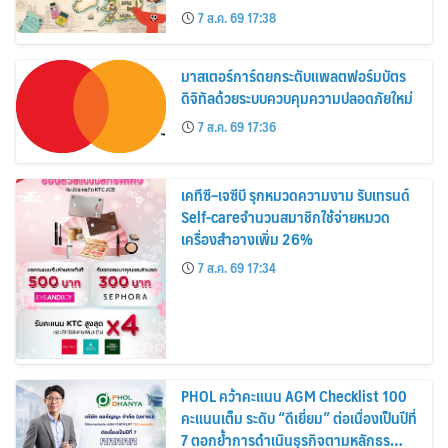
อาณาจักร ส่งตรงถึงมือตั้งแต่วันนี้ – 18
7 ส.ค. 69 17:38
สิงหาคมนี้
มาสเตอร์การ์ดยกระดับแพลตฟอร์มบัตร
ดิจิทัลด้วยระบบควบคุมความปลอดภัยใหม่
7 ส.ค. 69 17:36
เคทีซี–เจซีบี รุกหมวดความงาม รับเทรนด์
Self-careจำนวนสมาชิกใช้จ่ายหมวด
เครื่องสำอางเพิ่ม 26%
7 ส.ค. 69 17:34
PHOL คว้าคะแนน AGM Checklist 100
คะแนนเต็ม ระดับ “ดีเยี่ยม” ต่อเนื่องเป็นปีที่
7 ตอกย้ำการดำเนินธุรกิจตามหลักธร