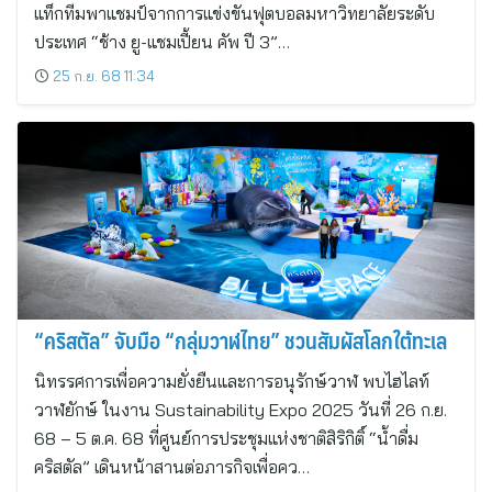
แท็กทีมพาแชมป์จากการแข่งขันฟุตบอลมหาวิทยาลัยระดับ
ประเทศ “ช้าง ยู-แชมเปี้ยน คัพ ปี 3”…
25 ก.ย. 68 11:34
“คริสตัล” จับมือ “กลุ่มวาฬไทย” ชวนสัมผัสโลกใต้ทะเล
นิทรรศการเพื่อความยั่งยืนและการอนุรักษ์วาฬ พบไฮไลท์
วาฬยักษ์ ในงาน Sustainability Expo 2025 วันที่ 26 ก.ย.
68 – 5 ต.ค. 68 ที่ศูนย์การประชุมแห่งชาติสิริกิติ์ “น้ำดื่ม
คริสตัล” เดินหน้าสานต่อภารกิจเพื่อคว…