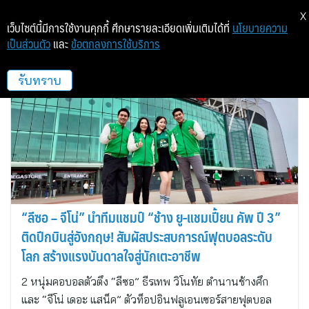
X
เว็บไซต์นี้มีการใช้งานคุกกี้ ศึกษารายละเอียดเพิ่มเติมได้ที่
นโยบายความ
เป็นส่วนตัว
และ
ข้อตกลงการใช้บริการ
ไทยเบฟ
รับทราบ
“ลีซอ – จีโน่” นำทีมแชมป์ “ช้าง ยู-แชมเปี้ยน คัพ ปี 3”
ติดปีกบินสู่อังกฤษ! สัมผัสประสบการณ์ฟุตบอลระดับ
โลก สร้างแรงบันดาลใจสู่นักเตะอาชีพ
2 หนุ่มคอบอลตัวตึง “ลีซอ” ธีรเทพ วิโนทัย ตำนานช้างศึก
และ “จีโน่ เดอะ แสน็ค” ตัวท็อปอินฟลูเอนเซอร์สายฟุตบอล