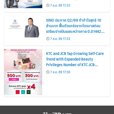
รมาภิบาล โปร่งใส สร้างความเชื่อมั่นผู้ถือ
7 ส.ค. 69 17:33
หุ้น
SINO ประกาศ Q2/69 ทำกำไรสุทธิ 10
ล้านบาท ฟื้นตัวแกร่งจากไตรมาสก่อน
เตรียมจ่ายปันผลระหว่างกาล 0.014423
บาทต่อหุ้น ครึ่งปีหลังมุ่งเติบโตต่อเนื่อง
7 ส.ค. 69 17:33
KTC and JCB Tap Growing Self-Care
Trend with Expanded Beauty
Privileges Number of KTC JCB
Cardmembers Spending on
7 ส.ค. 69 17:30
Cosmetics Rises 26%