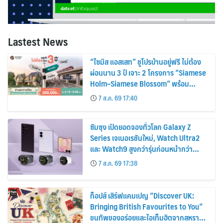
Lastest News
“ไซมิส แอสเสท” ชูโปรบ้านอยู่ฟรี ไม่ต้อง
ผ่อนนาน 3 ปี เจาะ 2 โครงการ “Siamese
Holm–Siamese Blossom” พร้อม
ส่วนลดและสิทธิพิเศษถึง 31 สิงหาคม
7 ส.ค. 69 17:40
2569
ซัมซุง เปิดยอดจองทั่วโลก Galaxy Z
Series เจเนอเรชันใหม่, Watch Ultra2
และ Watch9 สูงกว่ารุ่นก่อนหน้ากว่า
30%
7 ส.ค. 69 17:38
ท็อปส์ เสิร์ฟแคมเปญ “Discover UK:
Bringing British Favourites to You”
ขนทัพของอร่อยและไอเท็มฮิตจากสหราช