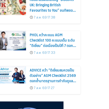
UK: Bringing British
Favourites to You” ขนทัพของ
อร่อยและไอเท็มฮิตจากสหราช
7 ส.ค. 69 17:38
อาณาจักร ส่งตรงถึงมือตั้งแต่วัน
นี้ – 18 สิงหาคมนี้
PHOL คว้าคะแนน AGM
Checklist 100 คะแนนเต็ม ระดับ
“ดีเยี่ยม” ต่อเนื่องเป็นปีที่ 7 ตอกย้ำ
การดำเนินธุรกิจตามหลักธรรมาภิ
7 ส.ค. 69 17:33
บาล โปร่งใส สร้างความเชื่อมั่นผู้
ถือหุ้น
ADVICE คว้า “ดีเยี่ยมสมควรเป็น
ตัวอย่าง” AGM Checklist 2569
ตอกย้ำมาตรฐานการกำกับดูแล
กิจการที่ดี
7 ส.ค. 69 17:27