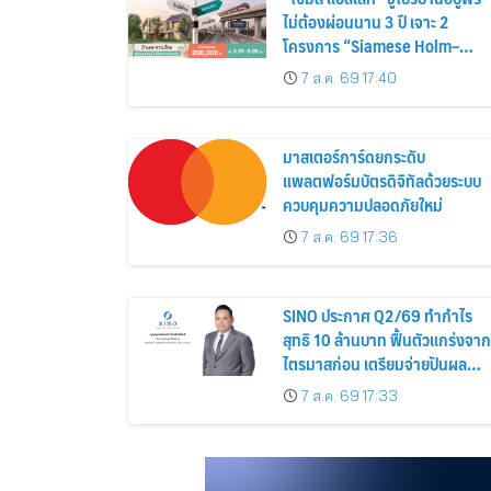
ไม่ต้องผ่อนนาน 3 ปี เจาะ 2
โครงการ “Siamese Holm–
Siamese Blossom” พร้อม
7 ส.ค. 69 17:40
ส่วนลดและสิทธิพิเศษถึง 31
สิงหาคม 2569
มาสเตอร์การ์ดยกระดับ
แพลตฟอร์มบัตรดิจิทัลด้วยระบบ
ควบคุมความปลอดภัยใหม่
7 ส.ค. 69 17:36
SINO ประกาศ Q2/69 ทำกำไร
สุทธิ 10 ล้านบาท ฟื้นตัวแกร่งจาก
ไตรมาสก่อน เตรียมจ่ายปันผล
ระหว่างกาล 0.014423 บาทต่อหุ้
7 ส.ค. 69 17:33
ครึ่งปีหลังมุ่งเติบโตต่อเนื่อง