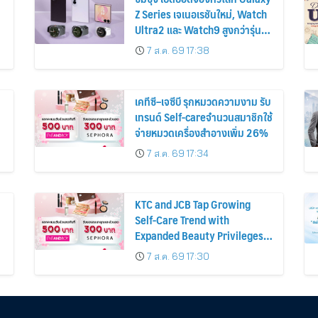
Z Series เจเนอเรชันใหม่, Watch
Ultra2 และ Watch9 สูงกว่ารุ่น
ก่อนหน้ากว่า 30%
7 ส.ค. 69 17:38
เคทีซี–เจซีบี รุกหมวดความงาม รับ
เทรนด์ Self-careจำนวนสมาชิกใช้
จ่ายหมวดเครื่องสำอางเพิ่ม 26%
7 ส.ค. 69 17:34
KTC and JCB Tap Growing
Self-Care Trend with
Expanded Beauty Privileges
น
Number of KTC JCB
7 ส.ค. 69 17:30
Cardmembers Spending on
Cosmetics Rises 26%