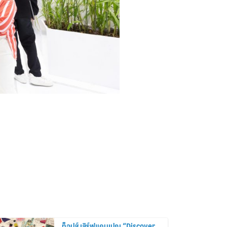
ท็อปส์ เสิร์ฟแคมเปญ “Discover