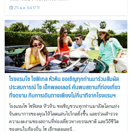
25 ม.ค. 64 17:11
โรงแรมโซ โซฟิเทล หัวหิน ขอเชิญทุกท่านมาร่วมสัมผัส
ประสบการณ์ โซ เอ็กพลอเลอร์ ค้นพบสถานที่ท่องเที่ยว
ที่งดงาม กับการเดินทางเพียงไม่กี่นาทีจากโรงแรมฯ
โรงแรมโซ โซฟิเทล หัวหิน ขอเชิญชวนทุกท่านมาเปิดโลกแห่ง
จินตนาการของคุณให้โลดแล่นไปไกลยิ่งขึ้น และร่วมสำรวจ
ความงดงามของสถานที่ท่องเที่ยวทางธรรมชาติ และวิถีชีวิต
ของคนในท้องถิ่น โซ เอ็กพลอเลอร์…