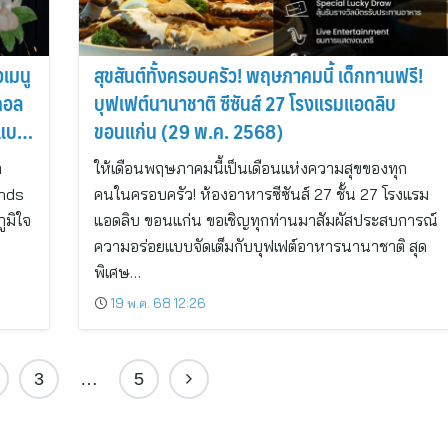
งเมนู
สุขสันต์ทั้งครอบครัว! พฤษภาคมนี้ เด็กทานฟรี!
คอล
บุฟเฟต์นานาชาติ ซีซันส์ 27 โรงแรมแอดลิบ
 แบง
ขอนแก่น (29 พ.ค. 2568)
ก
ให้เดือนพฤษภาคมนี้เป็นเดือนแห่งความสุขของทุก
ands
คนในครอบครัว! ห้องอาหารซีซันส์ 27 ชั้น 27 โรงแรม
ูมิใจ
แอดลิบ ขอนแก่น ขอเชิญทุกท่านมาสัมผัสประสบการณ์
ความอร่อยแบบจัดเต็มกับบุฟเฟต์อาหารนานาชาติ สุด
พิเศษ…
19 พ.ค. 68 12:26
3
…
5