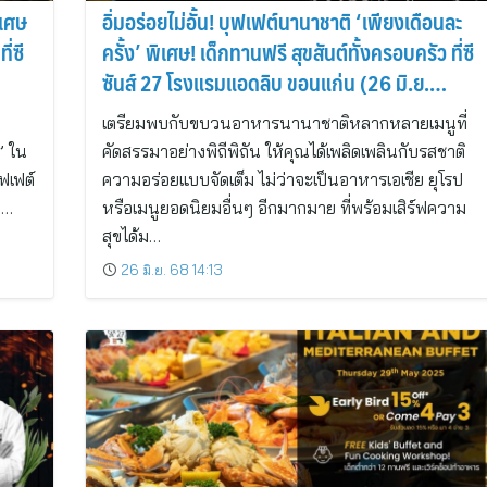
ิเศษ
อิ่มอร่อยไม่อั้น! บุฟเฟต์นานาชาติ ‘เพียงเดือนละ
่ซี
ครั้ง’ พิเศษ! เด็กทานฟรี สุขสันต์ทั้งครอบครัว ที่ซี
ซันส์ 27 โรงแรมแอดลิบ ขอนแก่น (26 มิ.ย.
2568)
เตรียมพบกับขบวนอาหารนานาชาติหลากหลายเมนูที่
” ใน
คัดสรรมาอย่างพิถีพิถัน ให้คุณได้เพลิดเพลินกับรสชาติ
ฟเฟต์
ความอร่อยแบบจัดเต็ม ไม่ว่าจะเป็นอาหารเอเชีย ยุโรป
ห…
หรือเมนูยอดนิยมอื่นๆ อีกมากมาย ที่พร้อมเสิร์ฟความ
สุขได้ม…
26 มิ.ย. 68 14:13