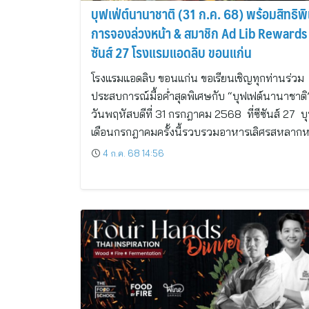
บุฟเฟ่ต์นานาชาติ (31 ก.ค. 68) พร้อมสิทธิพ
การจองล่วงหน้า & สมาชิก Ad Lib Rewards ที
ซันส์ 27 โรงแรมแอดลิบ ขอนแก่น
โรงแรมแอดลิบ ขอนแก่น ขอเรียนเชิญทุกท่านร่วม
ประสบการณ์มื้อค่ำสุดพิเศษกับ “บุฟเฟต์นานาชาติ
วันพฤหัสบดีที่ 31 กรกฎาคม 2568 ที่ซีซันส์ 27 บุ
เดือนกรกฎาคมครั้งนี้รวบรวมอาหารเลิศรสหลาก
4 ก.ค. 68 14:56