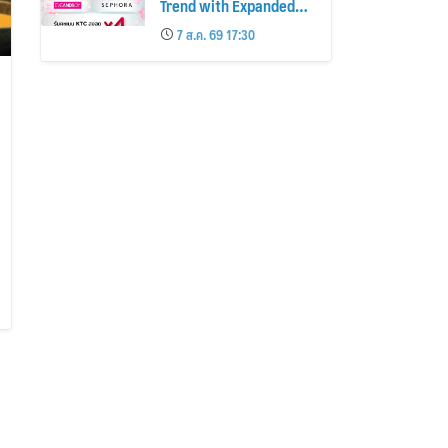
Trend with Expanded
Beauty Privileges
7 ส.ค. 69 17:30
Number of KTC JCB
Cardmembers Spending
on Cosmetics Rises
26%