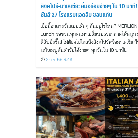
สิงคโปร์-มาเลเซีย: อิ่มอร่อยง่ายๆ ใน 10 นาที! ท
ซันส์ 27 โรงแรมแอดลิบ ขอนแก่น
เบื่อมื้อกลางวันแบบเดิมๆ กันอยู่ใช่ไหม? MERLION
Lunch ขอชวนทุกคนมาเปลี่ยนบรรยากาศให้สนุก ม
สีสันยิ่งขึ้น! ไม่ต้องไปไกลถึงสิงคโปร์หรือมาเลเซีย ก็
นกับเมนูต้นตำรับได้ง่ายๆ ทุกวันใน 10 นาที!…
2 ก.ย. 68 9:46