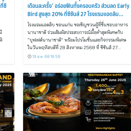
ี่ซี
เดือนละครั้ง’ อร่อยฟินทั้งครอบครัว ส่วนลด Early
Bird สูงสุด 20% ที่ซีซันส์ 27 โรงแรมแอดลิบ
ขอนแก่น
โรงแรมแอดลิบ ขอนแก่น ขอเชิญชวนผู้ที่ชื่นชอบอาหาร
ี
นานาชาติ ร่วมสัมผัสประสบการณ์มื้อค่ำสุดพิเศษกับ
ฟิ
“บุฟเฟต์นานาชาติ” พร้อมโปรโมชั่นและกิจกรรมพิเศษ
ในวันพฤหัสบดีที่ 28 สิงหาคม 2568 ที่ ซีซันส์ 27…
19 ส.ค. 68 16:59