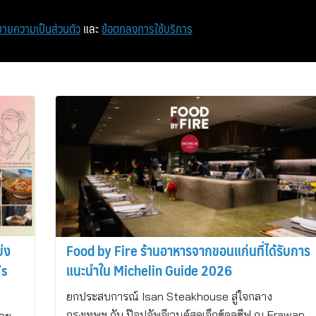
หน้าแรก
ท่องเที่ยว
ไอที
เศรษฐกิจ/การเงิน
ายความเป็นส่วนตัว
และ
ข้อตกลงการใช้บริการ
่ง
Food by Fire ร้านอาหารจากขอนแก่นที่ได้รับการ
’s
แนะนำใน Michelin Guide 2026
ยกประสบการณ์ Isan Steakhouse สู่ใจกลาง
กรุงเทพฯ กับ ป๊อปอัพอีเวนต์สุดเอ็กซ์คลูซีฟ ณ Erawan