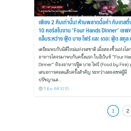
เพียง 2 คืนเท่านั้น! ห้ามพลาดมื้อค่ำ กับเทสติ้
10 คอร์สในงาน ‘Four Hands Dinner’ เชฟ
แล็บระหว่าง ฟู๊ด บาย ไฟร์ และ เดอะ ฟู้ด สคูล
คอก
เตรียมพบกับมิติใหม่แห่งรสชาติ เมื่อสองขั้วแห่งโล
อาหารโคจรมาพบกันครั้งแรก ในอีเว้นท์ “Four H
Dinner” ห้องอาหารฟู๊ด บาย ไฟร์ (Food by Fire) ภ
เสนอการคอลแล็บครั้งสำคัญ ระหว่างสองเชฟผู้มี
ปรัชญาแล…
11 มิ.ย. 68 10:10
1
2