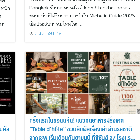
เคย
Bangkok ร้านอาหารสไตล์ Isan Steakhouse จาก
มหน้า
ขอนแก่นที่ได้รับการแนะนำใน Michelin Guide 2026
ง
เปิดประสบการณ์ใหม่ใจก…
หาร…
3 ส.ค. 69 11:49
e
ครั้งแรกในขอนแก่น! แนวคิดอาหารฝรั่งเศส
ัมผัส
“Table d’hôte” ชวนสัมผัสเรื่องเล่าผ่านรสชาติ
จากเชฟ เริ่มเดือนกันยายนนี้ ที่ซีซันส์ 27 โรงแรม