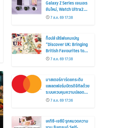
Galaxy Z Series เจเนอเร
ชันใหม่, Watch Ultra2
และ Watch9 สูงกว่ารุ่น
7 ส.ค. 69 17:38
ก่อนหน้ากว่า 30%
ท็อปส์ เสิร์ฟแคมเปญ
“Discover UK: Bringing
British Favourites to
You” ขนทัพของอร่อยและ
7 ส.ค. 69 17:38
ไอเท็มฮิตจากสหราช
อาณาจักร ส่งตรงถึงมือ
ตั้งแต่วันนี้ – 18 สิงหาคมนี้
มาสเตอร์การ์ดยกระดับ
แพลตฟอร์มบัตรดิจิทัลด้วย
ระบบควบคุมความปลอดภัย
ใหม่
7 ส.ค. 69 17:36
เคทีซี–เจซีบี รุกหมวดความ
งาม รับเทรนด์ Self-