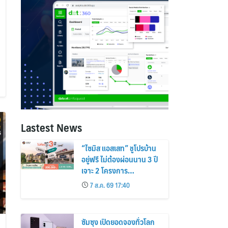
Lastest News
“ไซมิส แอสเสท” ชูโปรบ้าน
อยู่ฟรี ไม่ต้องผ่อนนาน 3 ปี
เจาะ 2 โครงการ
“Siamese Holm–
7 ส.ค. 69 17:40
Siamese Blossom”
พร้อมส่วนลดและสิทธิพิเศษ
ถึง 31 สิงหาคม 2569
ซัมซุง เปิดยอดจองทั่วโลก