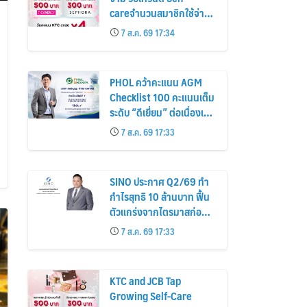
careจำนวนสมาชิกใช้จ่าย
หมวดเครื่องสำอางเพิ่ม
7 ส.ค. 69 17:34
26%
PHOL คว้าคะแนน AGM
Checklist 100 คะแนนเต็ม
ระดับ “ดีเยี่ยม” ต่อเนื่องเป็น
ปีที่ 7 ตอกย้ำการดำเนิน
7 ส.ค. 69 17:33
ธุรกิจตามหลักธรรมาภิบาล
โปร่งใส สร้างความเชื่อมั่นผู้
ถือหุ้น
SINO ประกาศ Q2/69 ทำ
กำไรสุทธิ 10 ล้านบาท ฟื้น
ตัวแกร่งจากไตรมาสก่อน
เตรียมจ่ายปันผลระหว่าง
7 ส.ค. 69 17:33
กาล 0.014423 บาทต่อหุ้น
ครึ่งปีหลังมุ่งเติบโตต่อเนื่อง
KTC and JCB Tap
Growing Self-Care