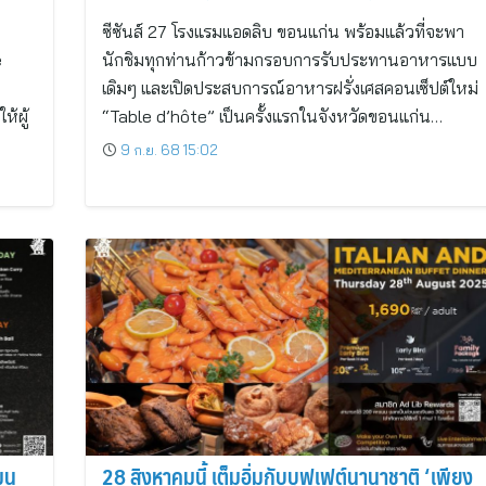
แอดลิบ ขอนแก่น รับส่วนลด Early Bird 10%*
ซีซันส์ 27 โรงแรมแอดลิบ ขอนแก่น พร้อมแล้วที่จะพา
e
นักชิมทุกท่านก้าวข้ามกรอบการรับประทานอาหารแบบ
เดิมๆ และเปิดประสบการณ์อาหารฝรั่งเศสคอนเซ็ปต์ใหม่
้ผู้
“Table d’hôte” เป็นครั้งแรกในจังหวัดขอนแก่น…
9 ก.ย. 68 15:02
นู
28 สิงหาคมนี้ เต็มอิ่มกับบุฟเฟต์นานาชาติ ‘เพียง