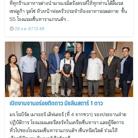
ที่ทุกร้านอาหารต่างนำมาเนรมิตรังสรรค์ให้ทุกท่านได้ลิ้มรส
เชฟลูก้า รุสโซ่ หัวหน้าพ่อครัวประจำห้องอาหารเรดสกาย ชั้น
55 โรงแรมเซ็นทาราแกรนด์ฯ…
26 ธ.ค. 67 13:48
เปิดงานจานอร่อยติดดาว มิชลินสตาร์ 1 ดาว
มร.โรเบิร์ต เมาเรอร์ เลิฟเลอร์ (ที่ 4 จากขวา) รองประธานฝ่าย
ปฏิบัติการ โรงแรมและรีสอร์ทในเครือเซ็นทารา และผู้จัดการ
ทั่วไปของโรงแรมเซ็นทาราแกรนด์ฯ เซ็นทรัลเวิลด์ ร่วมให้