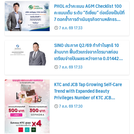
PHOL คว้าคะแนน AGM Checklist 100
คะแนนเต็ม ระดับ “ดีเยี่ยม” ต่อเนื่องเป็นปีที่
7 ตอกย้ำการดำเนินธุรกิจตามหลักธร
รมาภิบาล โปร่งใส สร้างความเชื่อมั่นผู้ถือ
7 ส.ค. 69 17:33
หุ้น
SINO ประกาศ Q2/69 ทำกำไรสุทธิ 10
ล้านบาท ฟื้นตัวแกร่งจากไตรมาสก่อน
เตรียมจ่ายปันผลระหว่างกาล 0.014423
บาทต่อหุ้น ครึ่งปีหลังมุ่งเติบโตต่อเนื่อง
7 ส.ค. 69 17:33
KTC and JCB Tap Growing Self-Care
Trend with Expanded Beauty
Privileges Number of KTC JCB
Cardmembers Spending on
7 ส.ค. 69 17:30
Cosmetics Rises 26%