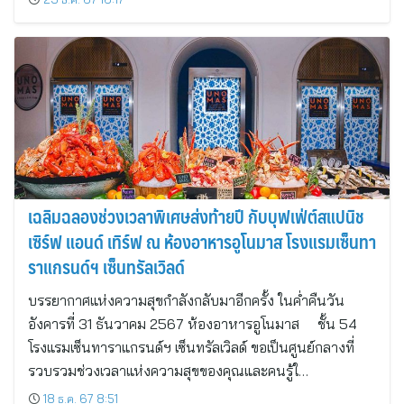
เฉลิมฉลองช่วงเวลาพิเศษส่งท้ายปี กับบุฟเฟ่ต์สแปนิช
เซิร์ฟ แอนด์ เทิร์ฟ ณ ห้องอาหารอูโนมาส โรงแรมเซ็นทา
ราแกรนด์ฯ เซ็นทรัลเวิลด์
บรรยากาศแห่งความสุขกำลังกลับมาอีกครั้ง ในค่ำคืนวัน
อังคารที่ 31 ธันวาคม 2567 ห้องอาหารอูโนมาส ชั้น 54
โรงแรมเซ็นทาราแกรนด์ฯ เซ็นทรัลเวิลด์ ขอเป็นศูนย์กลางที่
รวบรวมช่วงเวลาแห่งความสุขของคุณและคนรู้ใ…
18 ธ.ค. 67 8:51