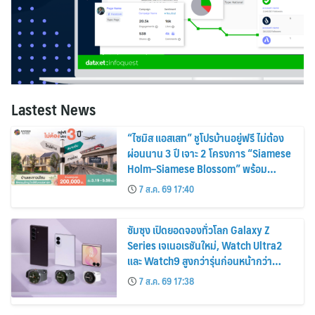
Lastest News
“ไซมิส แอสเสท” ชูโปรบ้านอยู่ฟรี ไม่ต้อง
ผ่อนนาน 3 ปี เจาะ 2 โครงการ “Siamese
Holm–Siamese Blossom” พร้อม
ส่วนลดและสิทธิพิเศษถึง 31 สิงหาคม
7 ส.ค. 69 17:40
2569
ซัมซุง เปิดยอดจองทั่วโลก Galaxy Z
Series เจเนอเรชันใหม่, Watch Ultra2
และ Watch9 สูงกว่ารุ่นก่อนหน้ากว่า
30%
7 ส.ค. 69 17:38