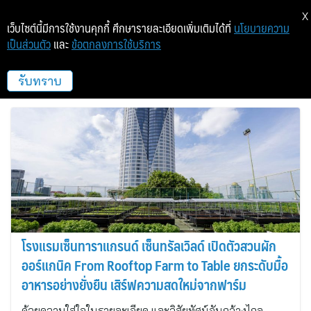
X
เว็บไซต์นี้มีการใช้งานคุกกี้ ศึกษารายละเอียดเพิ่มเติมได้ที่
นโยบายความ
เป็นส่วนตัว
และ
ข้อตกลงการใช้บริการ
โรงแรมเซ็นทาราแกรนด์และบางกอก
คอนเวนชันเซ็นเตอร์ เซ็นทรัลเวิลด์
รับทราบ
โรงแรมเซ็นทาราแกรนด์ เซ็นทรัลเวิลด์ เปิดตัวสวนผัก
ออร์แกนิค From Rooftop Farm to Table ยกระดับมื้อ
อาหารอย่างยั่งยืน เสิร์ฟความสดใหม่จากฟาร์ม
ด้วยความใส่ใจในรายละเอียด และวิสัยทัศน์อันกว้างไกล