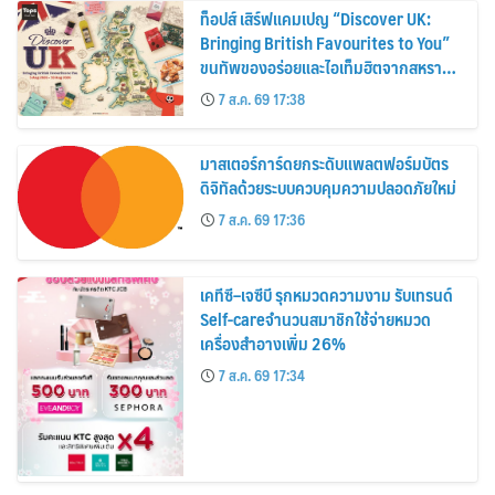
ท็อปส์ เสิร์ฟแคมเปญ “Discover UK:
Bringing British Favourites to You”
ขนทัพของอร่อยและไอเท็มฮิตจากสหราช
อาณาจักร ส่งตรงถึงมือตั้งแต่วันนี้ – 18
7 ส.ค. 69 17:38
สิงหาคมนี้
มาสเตอร์การ์ดยกระดับแพลตฟอร์มบัตร
ดิจิทัลด้วยระบบควบคุมความปลอดภัยใหม่
7 ส.ค. 69 17:36
เคทีซี–เจซีบี รุกหมวดความงาม รับเทรนด์
Self-careจำนวนสมาชิกใช้จ่ายหมวด
เครื่องสำอางเพิ่ม 26%
7 ส.ค. 69 17:34