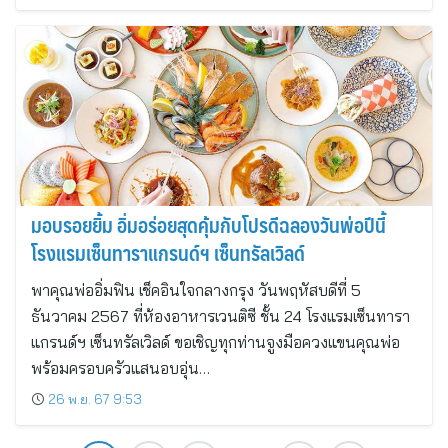
มอบรอยยิ้ม อิ่มอร่อยสุดคุ้มกับโปรดีฉลองวันพ่อปีนี้
โรงแรมเซ็นทาราแกรนด์ฯ เซ็นทรัลเวิลด์
พาคุณพ่ออิ่มฟิน เช็คอินใจกลางกรุง วันพฤหัสบดีที่ 5
ธันวาคม 2567 ที่ห้องอาหารเวนติซี ชั้น 24 โรงแรมเซ็นทารา
แกรนด์ฯ เซ็นทรัลเวิลด์ ขอเชิญทุกท่านจูงมือควงแขนคุณพ่อ
พร้อมครอบครัวแสนอบอุ่น…
26 พ.ย. 67 9:53