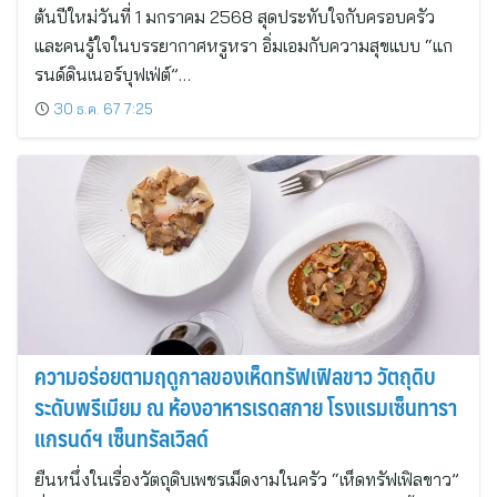
ต้นปีใหม่วันที่ 1 มกราคม 2568 สุดประทับใจกับครอบครัว
และคนรู้ใจในบรรยากาศหรูหรา อิ่มเอมกับความสุขแบบ “แก
รนด์ดินเนอร์บุฟเฟ่ต์”…
30 ธ.ค. 67 7:25
ความอร่อยตามฤดูกาลของเห็ดทรัฟเฟิลขาว วัตถุดิบ
ระดับพรีเมียม ณ ห้องอาหารเรดสกาย โรงแรมเซ็นทารา
แกรนด์ฯ เซ็นทรัลเวิลด์
ยืนหนึ่งในเรื่องวัตถุดิบเพชรเม็ดงามในครัว “เห็ดทรัฟเฟิลขาว”