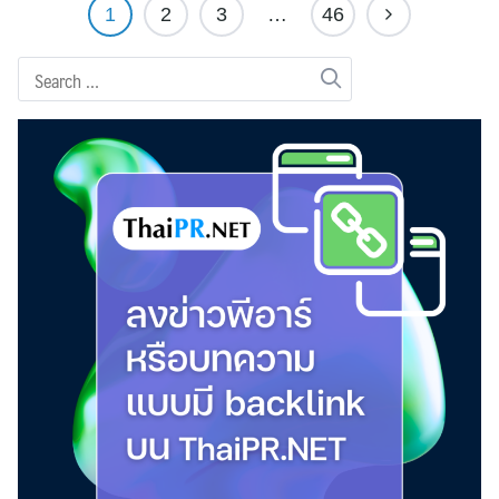
1
2
3
…
46