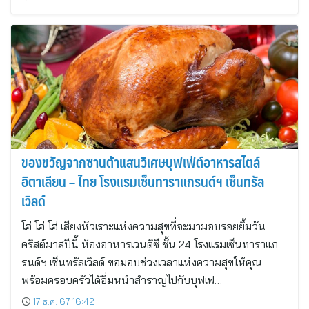
ของขวัญจากซานต้าแสนวิเศษบุฟเฟ่ต์อาหารสไตล์
อิตาเลียน – ไทย โรงแรมเซ็นทาราแกรนด์ฯ เซ็นทรัล
เวิลด์
โฮ่ โฮ่ โฮ่ เสียงหัวเราะแห่งความสุขที่จะมามอบรอยยิ้มวัน
คริสต์มาสปีนี้ ห้องอาหารเวนติซี ชั้น 24 โรงแรมเซ็นทาราแก
รนด์ฯ เซ็นทรัลเวิลด์ ขอมอบช่วงเวลาแห่งความสุขให้คุณ
พร้อมครอบครัวได้อิ่มหนำสำราญไปกับบุฟเฟ…
17 ธ.ค. 67 16:42