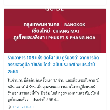
ร้านอาหาร 106 แห่ง ติดโผ ‘บิบ กูร์มองด์’ จากการคัด
สรรของคู่มือ ‘มิชลิน ไกด์’ ฉบับประเทศไทย ประจำปี
2564
ในจำนวนนี้ติดอันดับครั้งแรก 17 ร้าน และเลื่อนระดับจาก ‘มิ
ชลิน เพลท’ 4 ร้าน เพื่อจุดกระแสความสนใจต่อคู่มือแนะนำ
ร้านอาหารและที่พัก ‘มิชลิน ไกด์ กรุงเทพมหานคร เชียงใหม่
ภูเก็ตและพังงา’ ประจำปี 2564…
9 ธ.ค. 63 14:49