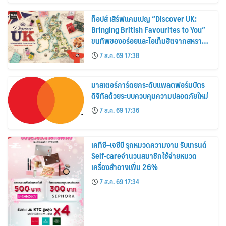
ท็อปส์ เสิร์ฟแคมเปญ “Discover UK:
Bringing British Favourites to You”
ขนทัพของอร่อยและไอเท็มฮิตจากสหราช
อาณาจักร ส่งตรงถึงมือตั้งแต่วันนี้ – 18
7 ส.ค. 69 17:38
สิงหาคมนี้
มาสเตอร์การ์ดยกระดับแพลตฟอร์มบัตร
ดิจิทัลด้วยระบบควบคุมความปลอดภัยใหม่
7 ส.ค. 69 17:36
เคทีซี–เจซีบี รุกหมวดความงาม รับเทรนด์
Self-careจำนวนสมาชิกใช้จ่ายหมวด
เครื่องสำอางเพิ่ม 26%
7 ส.ค. 69 17:34