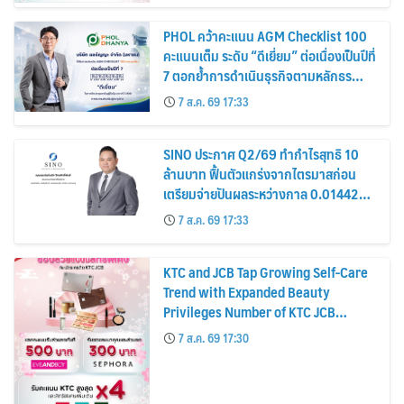
PHOL คว้าคะแนน AGM Checklist 100
คะแนนเต็ม ระดับ “ดีเยี่ยม” ต่อเนื่องเป็นปีที่
7 ตอกย้ำการดำเนินธุรกิจตามหลักธร
รมาภิบาล โปร่งใส สร้างความเชื่อมั่นผู้ถือ
7 ส.ค. 69 17:33
หุ้น
SINO ประกาศ Q2/69 ทำกำไรสุทธิ 10
ล้านบาท ฟื้นตัวแกร่งจากไตรมาสก่อน
เตรียมจ่ายปันผลระหว่างกาล 0.014423
บาทต่อหุ้น ครึ่งปีหลังมุ่งเติบโตต่อเนื่อง
7 ส.ค. 69 17:33
KTC and JCB Tap Growing Self-Care
Trend with Expanded Beauty
Privileges Number of KTC JCB
Cardmembers Spending on
7 ส.ค. 69 17:30
Cosmetics Rises 26%