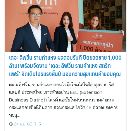
เดอะ ลิฟวิ่น รามคำแหง ผลตอบรับดี ปิดยอดขาย 1,000
ล้าน! พร้อมจัดงาน ‘เดอะ ลิฟวิ่น รามคำแหง สตรีท
แฟร์’ จัดเต็มโปรแรงสิ้นปี มอบความสุขแทนคำขอบคุณ
เดอะ ลิฟวิ่น รามคำแหง คอนโดมิเนียมไฮไรส์ล่าสุดจาก ริส
แลนด์ ประเทศไทย เจาะทำเลย่าน EBD (Extension
Business District) ไพรม์ แอเรียใหม่บนถนนรามคำแหง
กระแสตอบรับดีเกินคาด สวนกระแส โควิด-19 กวาดยอดขาย
ทะลุ…
24 พ.ย. 63 17:15