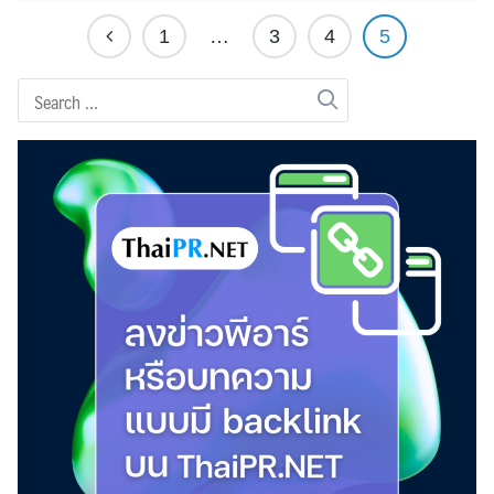
1
…
3
4
5