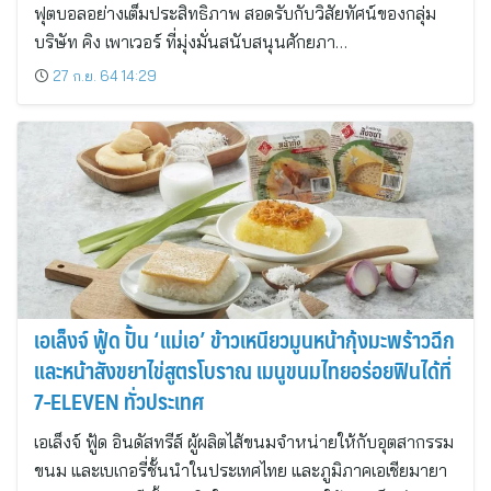
ฟุตบอลอย่างเต็มประสิทธิภาพ สอดรับกับวิสัยทัศน์ของกลุ่ม
บริษัท คิง เพาเวอร์ ที่มุ่งมั่นสนับสนุนศักยภา…
27 ก.ย. 64 14:29
เอเล็งจ์ ฟู้ด ปั้น ‘แม่เอ’ ข้าวเหนียวมูนหน้ากุ้งมะพร้าวฉีก
และหน้าสังขยาไข่สูตรโบราณ เมนูขนมไทยอร่อยฟินได้ที่
7-ELEVEN ทั่วประเทศ
เอเล็งจ์ ฟู้ด อินดัสทรีส์ ผู้ผลิตไส้ขนมจำหน่ายให้กับอุตสากรรม
ขนม และเบเกอรี่ชั้นนำในประเทศไทย และภูมิภาคเอเชียมายา