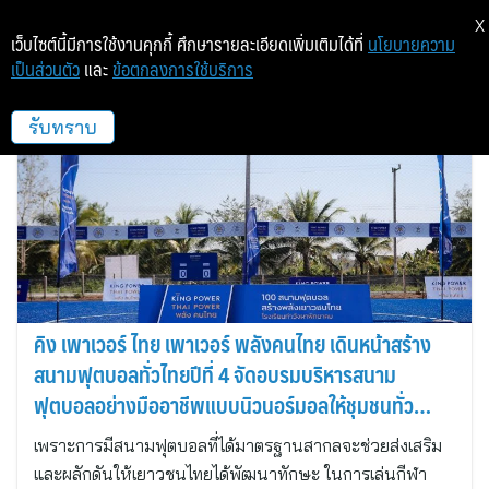
X
เว็บไซต์นี้มีการใช้งานคุกกี้ ศึกษารายละเอียดเพิ่มเติมได้ที่
นโยบายความ
เป็นส่วนตัว
และ
ข้อตกลงการใช้บริการ
โซกู๊ด คอนซัลติ้ง
รับทราบ
คิง เพาเวอร์ ไทย เพาเวอร์ พลังคนไทย เดินหน้าสร้าง
สนามฟุตบอลทั่วไทยปีที่ 4 จัดอบรมบริหารสนาม
ฟุตบอลอย่างมืออาชีพแบบนิวนอร์มอลให้ชุมชนทั่ว
ประเทศไทย
เพราะการมีสนามฟุตบอลที่ได้มาตรฐานสากลจะช่วยส่งเสริม
และผลักดันให้เยาวชนไทยได้พัฒนาทักษะ ในการเล่นกีฬา