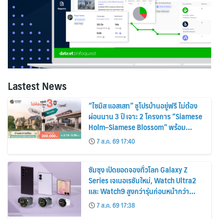
Lastest News
“ไซมิส แอสเสท” ชูโปรบ้านอยู่ฟรี ไม่ต้อง
ผ่อนนาน 3 ปี เจาะ 2 โครงการ “Siamese
Holm–Siamese Blossom” พร้อม
ส่วนลดและสิทธิพิเศษถึง 31 สิงหาคม
7 ส.ค. 69 17:40
2569
ซัมซุง เปิดยอดจองทั่วโลก Galaxy Z
Series เจเนอเรชันใหม่, Watch Ultra2
และ Watch9 สูงกว่ารุ่นก่อนหน้ากว่า
30%
7 ส.ค. 69 17:38