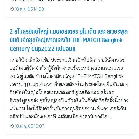
18 ส.ค. 65 14:00
2 สโมสรยักษ์ใหญ่ แมนเชสเตอร์ ยูไนเต็ด และ ลิเวอร์พูล
ยืนยันจัดชุดใหญ่ฟาดแข้งใน THE MATCH Bangkok
Century Cup2022 แน่นอน!!
นายวินิจ เลิศรัตนชัย ประธานเจ้าหน้าที่บริหาร บริษัท เฟรช
แอร์ เฟสติวัล จำกัด ผู้จัดศึกฟาดแข้งระหว่างสโมสรแมนเชส
เตอร์ ยูไนเต็ด กับ สโมสรลิเวอร์พูล “THE MATCH Bangkok
Century Cup 2022” ศึกแดงเดือดในประเทศไทย ยืนยัน สอง
ทีมยักษ์ใหญ่ สโมสรแมนเชสเตอร์ ยูไนเต็ด และ สโมสร
ลิเวอร์พูลขอส่ง ชุดใหญ่ลงเป็นตัวจริง ในศึกศักดิ์ศรีครั้งนี้อย่าง
แน่นอน โดยได้รับคำยืนยันจากกุนซือของ หงษ์แดง เจอร์เก้น
คล๊อปป์ และนักเตะ อาทิ โมฮัมเหม็ด ซาลาห์,ซาดิโอ…
18 พ.ค. 65 10:07