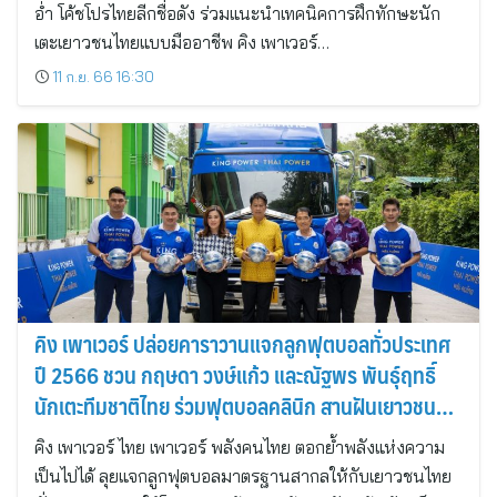
อ่ำ โค้ชโปรไทยลีกชื่อดัง ร่วมแนะนำเทคนิคการฝึกทักษะนัก
เตะเยาวชนไทยแบบมืออาชีพ คิง เพาเวอร์…
11 ก.ย. 66 16:30
คิง เพาเวอร์ ปล่อยคาราวานแจกลูกฟุตบอลทั่วประเทศ
ปี 2566 ชวน กฤษดา วงษ์แก้ว และณัฐพร พันธุ์ฤทธิ์
นักเตะทีมชาติไทย ร่วมฟุตบอลคลินิก สานฝันเยาวชนสู่
นักเตะมืออาชีพ
คิง เพาเวอร์ ไทย เพาเวอร์ พลังคนไทย ตอกย้ำพลังแห่งความ
เป็นไปได้ ลุยแจกลูกฟุตบอลมาตรฐานสากลให้กับเยาวชนไทย