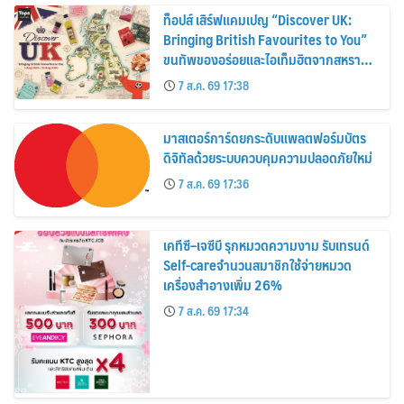
ท็อปส์ เสิร์ฟแคมเปญ “Discover UK:
Bringing British Favourites to You”
ขนทัพของอร่อยและไอเท็มฮิตจากสหราช
อาณาจักร ส่งตรงถึงมือตั้งแต่วันนี้ – 18
7 ส.ค. 69 17:38
สิงหาคมนี้
มาสเตอร์การ์ดยกระดับแพลตฟอร์มบัตร
ดิจิทัลด้วยระบบควบคุมความปลอดภัยใหม่
7 ส.ค. 69 17:36
เคทีซี–เจซีบี รุกหมวดความงาม รับเทรนด์
Self-careจำนวนสมาชิกใช้จ่ายหมวด
เครื่องสำอางเพิ่ม 26%
7 ส.ค. 69 17:34