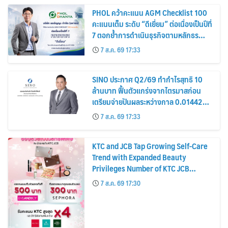
PHOL คว้าคะแนน AGM Checklist 100
คะแนนเต็ม ระดับ “ดีเยี่ยม” ต่อเนื่องเป็นปีที่
7 ตอกย้ำการดำเนินธุรกิจตามหลักธร
รมาภิบาล โปร่งใส สร้างความเชื่อมั่นผู้ถือ
7 ส.ค. 69 17:33
หุ้น
SINO ประกาศ Q2/69 ทำกำไรสุทธิ 10
ล้านบาท ฟื้นตัวแกร่งจากไตรมาสก่อน
เตรียมจ่ายปันผลระหว่างกาล 0.014423
บาทต่อหุ้น ครึ่งปีหลังมุ่งเติบโตต่อเนื่อง
7 ส.ค. 69 17:33
KTC and JCB Tap Growing Self-Care
Trend with Expanded Beauty
Privileges Number of KTC JCB
Cardmembers Spending on
7 ส.ค. 69 17:30
Cosmetics Rises 26%