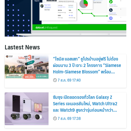
Lastest News
“ไซมิส แอสเสท” ชูโปรบ้านอยู่ฟรี ไม่ต้อง
ผ่อนนาน 3 ปี เจาะ 2 โครงการ “Siamese
Holm–Siamese Blossom” พร้อม
ส่วนลดและสิทธิพิเศษถึง 31 สิงหาคม
7 ส.ค. 69 17:40
2569
ซัมซุง เปิดยอดจองทั่วโลก Galaxy Z
Series เจเนอเรชันใหม่, Watch Ultra2
และ Watch9 สูงกว่ารุ่นก่อนหน้ากว่า
30%
7 ส.ค. 69 17:38