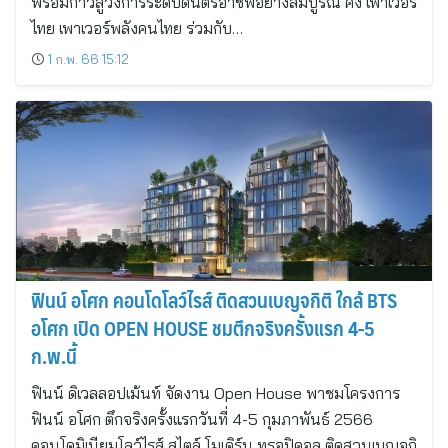
พร้อมก้าวสู่วงการระดับดนตรีอาชีพอย่างสมบูรณ์ คิง เพาเวอร์
ไทย เพาเวอร์พลังคนไทย ร่วมกับ…
1 ก.พ. 66 15:12
ฟินน์ อโศก คอนโดโลว์ไรส์ ติดสวนเบญจกิติ ใกล้ BTS
อโศก เปิด OPEN HOUSE ชมตึกจริงครั้งแรก 4-5
ก.พ.นี้
ฟินน์ ดิเวลลอปเม้นท์ จัดงาน Open House พาชมโครงการ
ฟินน์ อโศก ตึกจริงครั้งแรกวันที่ 4-5 กุมภาพันธ์ 2566
คอนโดมิเนียมโลว์ไรส์ สไตล์ โมเดิร์น ทรอปิคอล ติดสวนเบญจกิ