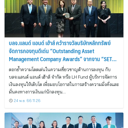
บลจ.แลนด์ แอนด์ เฮ้าส์ คว้ารางวัลบริษัทหลักทรัพย์
จัดการกองทุนดีเด่น “Outstanding Asset
Management Company Awards” จากงาน “SET
AWARDS 2023” ต่อเนื่อง 2 ปีซ้อน
ตอกย้ำความโดดเด่นในความเชี่ยวชาญด้านการลงทุน กับ
บลจ.แลนด์ แอนด์ เฮ้าส์ จำกัด หรือ LH Fund ผู้บริหารจัดการ
เงินลงทุนให้เติบโต เพื่อมอบโอกาสในการสร้างความมั่งคั่งและ
มั่นคงทางการเงินแก่นักลงทุน…
24 พ.ย. 66 11:26