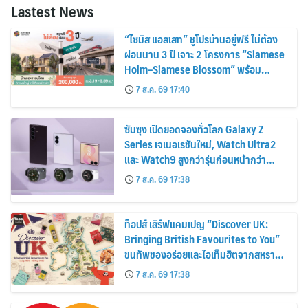
Lastest News
“ไซมิส แอสเสท” ชูโปรบ้านอยู่ฟรี ไม่ต้อง
ผ่อนนาน 3 ปี เจาะ 2 โครงการ “Siamese
Holm–Siamese Blossom” พร้อม
ส่วนลดและสิทธิพิเศษถึง 31 สิงหาคม
7 ส.ค. 69 17:40
2569
ซัมซุง เปิดยอดจองทั่วโลก Galaxy Z
Series เจเนอเรชันใหม่, Watch Ultra2
และ Watch9 สูงกว่ารุ่นก่อนหน้ากว่า
30%
7 ส.ค. 69 17:38
ท็อปส์ เสิร์ฟแคมเปญ “Discover UK:
Bringing British Favourites to You”
ขนทัพของอร่อยและไอเท็มฮิตจากสหราช
อาณาจักร ส่งตรงถึงมือตั้งแต่วันนี้ – 18
7 ส.ค. 69 17:38
สิงหาคมนี้