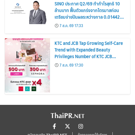
SINO ประกาศ Q2/69 ทำกำไรสุทธิ 10
ล้านบาท ฟื้นตัวแกร่งจากไตรมาสก่อน
เตรียมจ่ายปันผลระหว่างกาล 0.014423
บาทต่อหุ้น ครึ่งปีหลังมุ่งเติบโตต่อเนื่อง
7 ส.ค. 69 17:33
KTC and JCB Tap Growing Self-Care
Trend with Expanded Beauty
Privileges Number of KTC JCB
Cardmembers Spending on
7 ส.ค. 69 17:30
Cosmetics Rises 26%