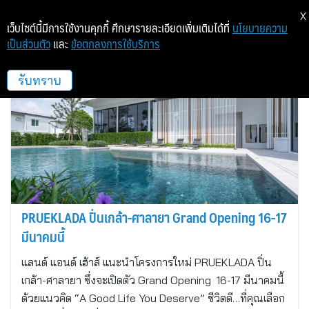
X
เว็บไซต์นี้มีการใช้งานคุกกี้ ศึกษารายละเอียดเพิ่มเติมได้ที่
นโยบายความ
เป็นส่วนตัว
และ
ข้อตกลงการใช้บริการ
แลนด์ แอนด์ เฮ้าส์
รับทราบ
PRUEKLADA ปิ่นเกล้า-ศาลายา Grand Opening 16-17
มีนาคมนี้
แลนด์ แอนด์ เฮ้าส์ แนะนำโครงการใหม่ PRUEKLADA ปิ่น
เกล้า-ศาลายา ซึ่งจะเปิดตัว Grand Opening 16-17 มีนาคมนี้
ด้วยแนวคิด “A Good Life You Deserve” ชีวิตดี…ที่คุณเลือก