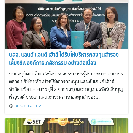
บลจ. แลนด์ แอนด์ เฮ้าส์ ได้รับให้บริหารกองทุนสำรอง
เลี้ยงชีพองค์การเภสัชกรรม อย่างต่อเนื่อง
นายอนุวัฒน์ อิ่มแสงรัตน์ รองกรรมการผู้อำนวยการ สายการ
ตลาด บริษัทหลักทรัพย์จัดการกองทุน แลนด์ แอนด์ เฮ้าส์
จำกัด หรือ LH Fund (ที่ 2 จากขวา) และ ภญ.อมรรัตน์ สืบบุญ
เชิญวงศ์ ประธานคณะกรรมการกองทุนสำรองเล…
30 พ.ย. 66 11:59