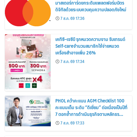
มาสเตอร์การ์ดยกระดับแพลตฟอร์มบัตร
ดิจิทัลด้วยระบบควบคุมความปลอดภัยใหม่
7 ส.ค. 69 17:36
เคทีซี–เจซีบี รุกหมวดความงาม รับเทรนด์
Self-careจำนวนสมาชิกใช้จ่ายหมวด
เครื่องสำอางเพิ่ม 26%
7 ส.ค. 69 17:34
PHOL คว้าคะแนน AGM Checklist 100
คะแนนเต็ม ระดับ “ดีเยี่ยม” ต่อเนื่องเป็นปีที่
7 ตอกย้ำการดำเนินธุรกิจตามหลักธร
รมาภิบาล โปร่งใส สร้างความเชื่อมั่นผู้ถือ
7 ส.ค. 69 17:33
หุ้น