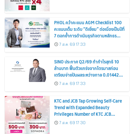
PHOL คว้าคะแนน AGM Checklist 100
คะแนนเต็ม ระดับ “ดีเยี่ยม” ต่อเนื่องเป็นปีที่
7 ตอกย้ำการดำเนินธุรกิจตามหลักธร
รมาภิบาล โปร่งใส สร้างความเชื่อมั่นผู้ถือ
7 ส.ค. 69 17:33
หุ้น
SINO ประกาศ Q2/69 ทำกำไรสุทธิ 10
ล้านบาท ฟื้นตัวแกร่งจากไตรมาสก่อน
เตรียมจ่ายปันผลระหว่างกาล 0.014423
บาทต่อหุ้น ครึ่งปีหลังมุ่งเติบโตต่อเนื่อง
7 ส.ค. 69 17:33
KTC and JCB Tap Growing Self-Care
Trend with Expanded Beauty
Privileges Number of KTC JCB
Cardmembers Spending on
7 ส.ค. 69 17:30
Cosmetics Rises 26%