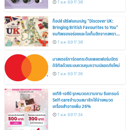
7 ส.ค. 69 17:38
ท็อปส์ เสิร์ฟแคมเปญ “Discover UK:
Bringing British Favourites to You”
ขนทัพของอร่อยและไอเท็มฮิตจากสหราช
อาณาจักร ส่งตรงถึงมือตั้งแต่วันนี้ – 18
7 ส.ค. 69 17:38
สิงหาคมนี้
มาสเตอร์การ์ดยกระดับแพลตฟอร์มบัตร
ดิจิทัลด้วยระบบควบคุมความปลอดภัยใหม่
7 ส.ค. 69 17:36
เคทีซี–เจซีบี รุกหมวดความงาม รับเทรนด์
Self-careจำนวนสมาชิกใช้จ่ายหมวด
เครื่องสำอางเพิ่ม 26%
7 ส.ค. 69 17:34