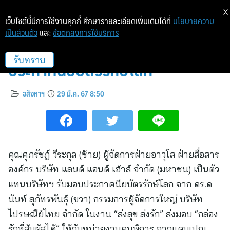
X
เว็บไซต์นี้มีการใช้งานคุกกี้ ศึกษารายละเอียดเพิ่มเติมได้ที่
นโยบายความ
เป็นส่วนตัว
และ
ข้อตกลงการใช้บริการ
แลนด์ แอนด์ เฮ้าส์ รับ
ประกาศนียบัตรรักษ์โลก
รับทราบ
อสังหาฯ
29 มี.ค. 67 8:50
คุณศุภรัชฎ์ วีระกุล (ซ้าย) ผู้จัดการฝ่ายอาวุโส ฝ่ายสื่อสาร
องค์กร บริษัท แลนด์ แอนด์ เฮ้าส์ จำกัด (มหาชน) เป็นตัว
แทนบริษัทฯ รับมอบประกาศนียบัตรรักษ์โลก จาก ดร.ด
นันท์ สุภัทรพันธุ์ (ขวา) กรรมการผู้จัดการใหญ่ บริษัท
ไปรษณีย์ไทย จำกัด ในงาน “ส่งสุข ส่งรัก” ส่งมอบ “กล่อง
รักที่สัมผัสได้” ให้กับหน่วยงานคนพิการ จากแคมเปญ