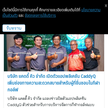
X
เว็บไซต์นี้มีการใช้งานคุกกี้ ศึกษารายละเอียดเพิ่มเติมได้ที่
นโยบายความ
เป็นส่วนตัว
และ
ข้อตกลงการใช้บริการ
แคดดี้ คิว
รับทราบ
บริษัท แคดดี้ คิว จำกัด เปิดตัวแอปพลิเคชัน CaddyQ
เพิ่มช่องทางความสะดวกสบายสำหรับผู้ที่ชื่นชอบในกีฬา
กอล์ฟ
บริษัท แคดดี้ คิว จำกัด แถลงข่าวเปิดตัวแอปพลิเคชัน
CaddyQ ตัวช่วยสำหรับการบริหารจัดการกีฬากอล์ฟแบบ