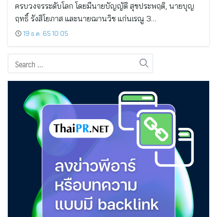
ครบวงจรระดับโลก โดยมีนายบัญญัติ สุขประพฤติ, นายบุญ
ฤทธิ์ รังสิโยภาส และนายฌานวิช แก่นเรณู 3…
19 ธ.ค. 65 10:05