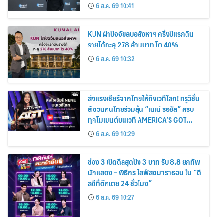
6 ส.ค. 69 10:41
KUN ฝ่าปัจจัยลบอสังหาฯ ครึ่งปีแรกดัน
รายได้ทะลุ 278 ล้านบาท โต 40%
6 ส.ค. 69 10:32
ส่งแรงเชียร์จากไทยให้ถึงเวทีโลก! ทรูวิชั่น
ส์ ชวนคนไทยร่วมลุ้น “เนเน่ รอยัล” ครบ
ทุกโมเมนต์บนเวที AMERICA’S GOT
TALENT SEASON 21
6 ส.ค. 69 10:29
ช่อง 3 เปิดดีลสุดปัง 3 บาท รับ 8.8 ยกทัพ
นักแสดง – พิธีกร ไลฟ์สดมาราธอน ใน “ดี
ลดีที่ตึกเตย 24 ชั่วโมง”
6 ส.ค. 69 10:27