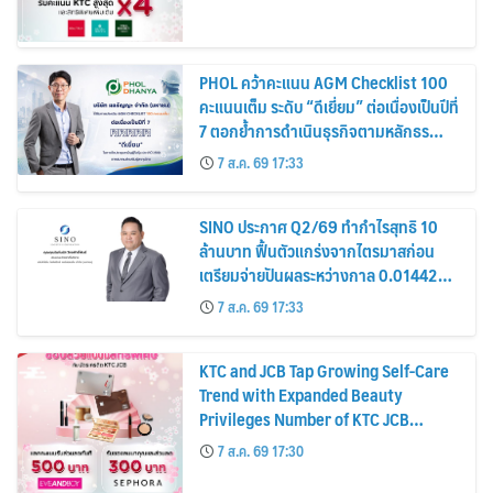
PHOL คว้าคะแนน AGM Checklist 100
คะแนนเต็ม ระดับ “ดีเยี่ยม” ต่อเนื่องเป็นปีที่
7 ตอกย้ำการดำเนินธุรกิจตามหลักธร
รมาภิบาล โปร่งใส สร้างความเชื่อมั่นผู้ถือ
7 ส.ค. 69 17:33
หุ้น
SINO ประกาศ Q2/69 ทำกำไรสุทธิ 10
ล้านบาท ฟื้นตัวแกร่งจากไตรมาสก่อน
เตรียมจ่ายปันผลระหว่างกาล 0.014423
บาทต่อหุ้น ครึ่งปีหลังมุ่งเติบโตต่อเนื่อง
7 ส.ค. 69 17:33
KTC and JCB Tap Growing Self-Care
Trend with Expanded Beauty
Privileges Number of KTC JCB
Cardmembers Spending on
7 ส.ค. 69 17:30
Cosmetics Rises 26%