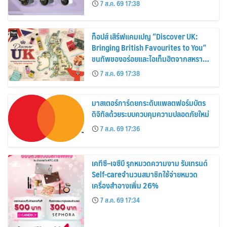
7 ส.ค. 69 17:38
ท็อปส์ เสิร์ฟแคมเปญ “Discover UK:
Bringing British Favourites to You”
ขนทัพของอร่อยและไอเท็มฮิตจากสหราช
อาณาจักร ส่งตรงถึงมือตั้งแต่วันนี้ – 18
7 ส.ค. 69 17:38
สิงหาคมนี้
มาสเตอร์การ์ดยกระดับแพลตฟอร์มบัตร
ดิจิทัลด้วยระบบควบคุมความปลอดภัยใหม่
7 ส.ค. 69 17:36
เคทีซี–เจซีบี รุกหมวดความงาม รับเทรนด์
Self-careจำนวนสมาชิกใช้จ่ายหมวด
เครื่องสำอางเพิ่ม 26%
7 ส.ค. 69 17:34