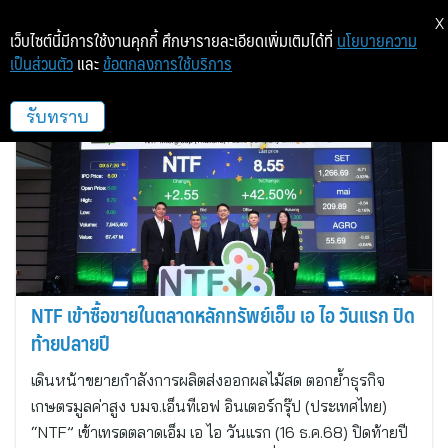
X
เว็บไซต์นี้มีการใช้งานคุกกี้ ศึกษารายละเอียดเพิ่มเติมได้ที่
นโยบายความ
เป็นส่วนตัว
และ
ข้อตกลงการใช้บริการ
เอ็นทีเอฟ อินเตอร์กรุ๊ป (ประเทศไทย)
รับทราบ
NTF เข้าซื้อขายในตลาดหลักทรัพย์เอ็ม เอ ไอ วันแรก ปิด
ท้ายปลายปี
เดินหน้าขยายกำลังการผลิตส่งออกผลไม้สด ตอกย้ำธุรกิจ
เกษตรมูลค่าสูง บมจ.เอ็นทีเอฟ อินเตอร์กรุ๊ป (ประเทศไทย)
“NTF” เข้าเทรดตลาดเอ็ม เอ ไอ วันแรก (16 ธ.ค.68) ปิดท้ายปี