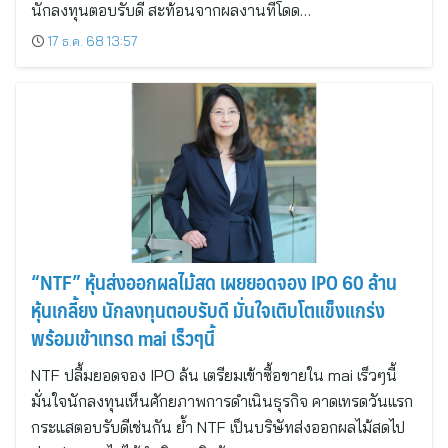
นักลงทุนตอบรับดี สะท้อนจากผลงานที่โดด…
17 ธ.ค. 68 13:57
“NTF” หุ้นส่งออกผลไม้สด เผยยอดจอง IPO 60 ล้าน
หุ้นเกลี้ยง นักลงทุนตอบรับดี มั่นใจเติบโตแข็งแกร่ง
พร้อมเข้าเทรด mai เร็วๆนี้
NTF ปลื้มยอดจอง IPO ล้น เตรียมเข้าซื้อขายใน mai เร็วๆนี้
มั่นใจนักลงทุนเห็นศักยภาพการดำเนินธุรกิจ คาดเทรดวันแรก
กระแสตอบรับดีเช่นกัน ย้ำ NTF เป็นบริษัทส่งออกผลไม้สดไป