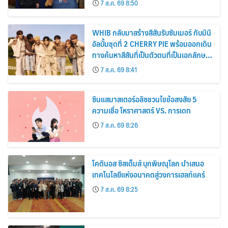
7 ส.ค. 69 8:50
WHIB กลับมาสร้างสีสันรับซัมเมอร์ กับมินิ
อัลบั้มชุดที่ 2 CHERRY PIE พร้อมออกเดิน
ทางค้นหาสีสันที่เป็นตัวตนที่เป็นเอกลักษณ์
ของตัวเอง
7 ส.ค. 69 8:41
ซินแสมาสเตอร์อลิซชวนไขข้อสงสัย 5
ความเชื่อ โหราศาสตร์ VS. การเดท
7 ส.ค. 69 8:26
โคตินอส ซิสเต็มส์ บุกพิษณุโลก นำเสนอ
เทคโนโลยีแห่งอนาคตสู่วงการเฮลท์แคร์
7 ส.ค. 69 8:25