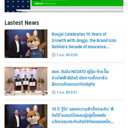
Lastest News
Roojai Celebrates 10 Years of
Growth with Jingjo, the Brand Icon
Behind a Decade of Insurance
Innovation
7 ส.ค. 69 8:59
สอศ. จับมือ NOZATO ญี่ปุ่น-ไทย ปั้น
ช่างไฟฟ้าฝีมือดี เปิดทางเด็กอาชีวะ
ฝึกงานถึงแดนอาทิตย์อุทัย
7 ส.ค. 69 8:51
10 ปี ‘รู้ใจ’ ฉลองความสำเร็จร่วมกับ ‘พี่
จิงโจ้’แบรนด์ไอคอนผู้อยู่เบื้องหลัง
นวัตกรรมประกันภัยดิจิทัลตลอดหนึ่ง
ทศวรรษ