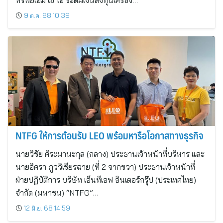
ทรัพย์เอ็ม เอ ไอ ระดมเงินลงทุนเครื่อง…
9 ต.ค. 68 10:39
NTFG ให้การต้อนรับ LEO พร้อมหารือโอกาสทางธุรกิจ
นายวิชัย ศิระมานะกุล (กลาง) ประธานเจ้าหน้าที่บริหาร และ
นายอิศรา ภูววิเชียรฉาย (ที่ 2 จากขวา) ประธานเจ้าหน้าที่
ฝ่ายปฏิบัติการ บริษัท เอ็นทีเอฟ อินเตอร์กรุ๊ป (ประเทศไทย)
จำกัด (มหาชน) “NTFG”…
12 มิ.ย. 68 14:59