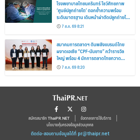
โรงพยาบาลไทยนครินทร์ โชว์ศักยภาพ
‘ศูนย์ปลูกถ่ายไต’ ตอกย้ำความพร้อม
ระดับมาตรฐาน เดินหน้าผ่าตัดปลูกถ่ายไต
สำเร็จ 2 รายพร้อมกัน จากผู้บริจาคอวัยวะ
7 ส.ค. 69 8:21
รายเดียวกัน
สมาคมการตลาดฯ ดันพลังแบรนด์ไทย
ผงาดเอเชีย “CPF-นันยาง” คว้ารางวัล
ใหญ่ พร้อม 4 นักการตลาดไทยกวาด
รางวัลบุคคลเวที AMF AMEA & YWN
7 ส.ค. 69 8:20
2026
สมัครสมาชิก ThaiPR.NET
ข้อตกลงการใช้บริการ
นโยบายคุ้มครองข้อมูลส่วนบุคคล
ติดต่อ-สอบถามข้อมูลได้ที่
pr@thaipr.net