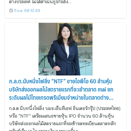
ต่างประเทศ ไม่ได้ดำเนินธุรกิจล้ง…
11 ธ.ค. 68 10:49
ก.ล.ต.นับหนึ่งไฟลิ่ง “NTF” ขายไอพีโอ 60 ล้านหุ้น
บริษัทส่งออกผลไม้สดรายแรกที่จะเข้าตลาด mai ยก
ระดับผลไม้ไทยเกรดพรีเมี่ยมจำหน่ายในตลาดต่าง
ประเทศ
ก.ล.ต.นับหนึ่งไฟลิ่ง บมจ.เอ็นทีเอฟ อินเตอร์กรุ๊ป (ประเทศไทย)
หรือ “NTF” เตรียมเสนอขายหุ้น IPO จำนวน 60 ล้านหุ้น
บริษัทส่งออกผลไม้สดรายแรกที่จะเข้าจดทะเบียนตลาดหลัก