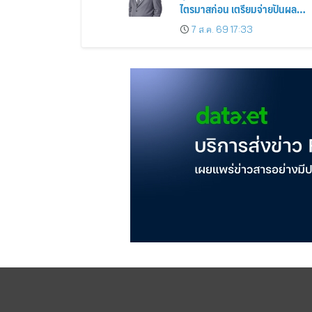
ไตรมาสก่อน เตรียมจ่ายปันผล
ระหว่างกาล 0.014423 บาทต่อหุ้
7 ส.ค. 69 17:33
ครึ่งปีหลังมุ่งเติบโตต่อเนื่อง