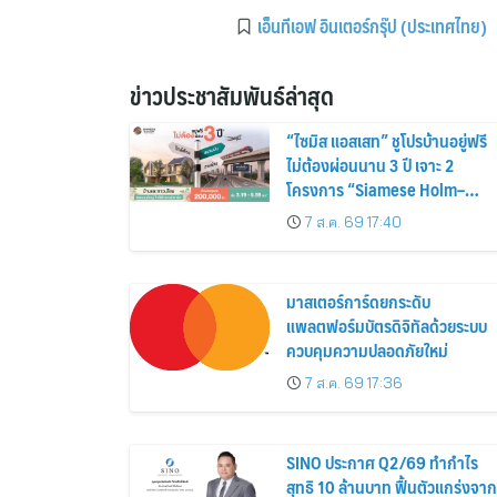
เอ็นทีเอฟ อินเตอร์กรุ๊ป (ประเทศไทย)
ข่าวประชาสัมพันธ์ล่าสุด
“ไซมิส แอสเสท” ชูโปรบ้านอยู่ฟรี
ไม่ต้องผ่อนนาน 3 ปี เจาะ 2
โครงการ “Siamese Holm–
Siamese Blossom” พร้อม
7 ส.ค. 69 17:40
ส่วนลดและสิทธิพิเศษถึง 31
สิงหาคม 2569
มาสเตอร์การ์ดยกระดับ
แพลตฟอร์มบัตรดิจิทัลด้วยระบบ
ควบคุมความปลอดภัยใหม่
7 ส.ค. 69 17:36
SINO ประกาศ Q2/69 ทำกำไร
สุทธิ 10 ล้านบาท ฟื้นตัวแกร่งจาก