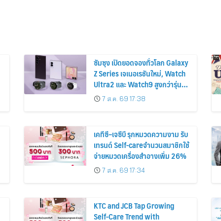
ซัมซุง เปิดยอดจองทั่วโลก Galaxy
Z Series เจเนอเรชันใหม่, Watch
Ultra2 และ Watch9 สูงกว่ารุ่น
ก่อนหน้ากว่า 30%
7 ส.ค. 69 17:38
เคทีซี–เจซีบี รุกหมวดความงาม รับ
เทรนด์ Self-careจำนวนสมาชิกใช้
จ่ายหมวดเครื่องสำอางเพิ่ม 26%
7 ส.ค. 69 17:34
KTC and JCB Tap Growing
Self-Care Trend with