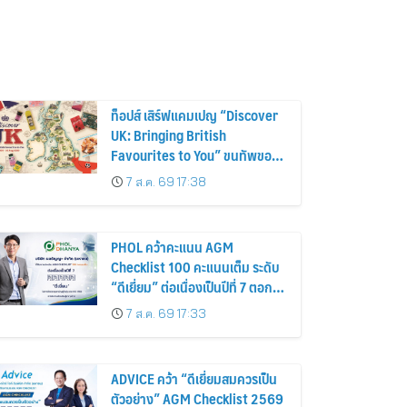
ท็อปส์ เสิร์ฟแคมเปญ “Discover
UK: Bringing British
Favourites to You” ขนทัพของ
อร่อยและไอเท็มฮิตจากสหราช
7 ส.ค. 69 17:38
อาณาจักร ส่งตรงถึงมือตั้งแต่วัน
นี้ – 18 สิงหาคมนี้
PHOL คว้าคะแนน AGM
Checklist 100 คะแนนเต็ม ระดับ
“ดีเยี่ยม” ต่อเนื่องเป็นปีที่ 7 ตอกย้ำ
การดำเนินธุรกิจตามหลักธรรมาภิ
7 ส.ค. 69 17:33
บาล โปร่งใส สร้างความเชื่อมั่นผู้
ถือหุ้น
ADVICE คว้า “ดีเยี่ยมสมควรเป็น
ตัวอย่าง” AGM Checklist 2569