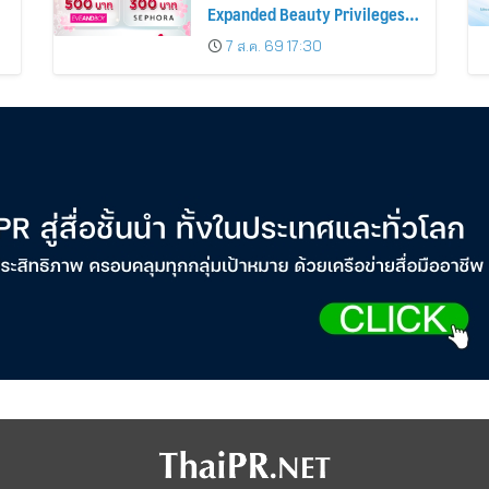
Expanded Beauty Privileges
น
Number of KTC JCB
7 ส.ค. 69 17:30
Cardmembers Spending on
Cosmetics Rises 26%