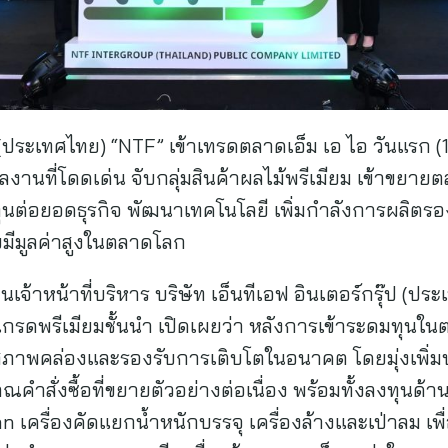
 (ประเทศไทย) “NTF” เข้าเทรดตลาดเอ็ม เอ ไอ วันแรก (1
านที่โดดเด่น จับกลุ่มสินค้าผลไม้พรีเมียม เข้าขยาย
ทุนต่อยอดธุรกิจ พัฒนาเทคโนโลยี เพิ่มกำลังการผลิตรอ
ีมูลค่าสูงในตลาดโลก
เจ้าหน้าที่บริหาร บริษัท เอ็นทีเอฟ อินเตอร์กรุ๊ป (ป
รดพรีเมียมชั้นนำ เปิดเผยว่า หลังการเข้าระดมทุนในต
สริมสภาพคล่องและรองรับการเติบโตในอนาคต โดยมุ่งเพิ่ม
าณคำสั่งซื้อที่ขยายตัวอย่างต่อเนื่อง พร้อมทั้งลงทุนด
n เครื่องคัดแยกน้ำหนักบรรจุ เครื่องล้างและเป่าลม เพ