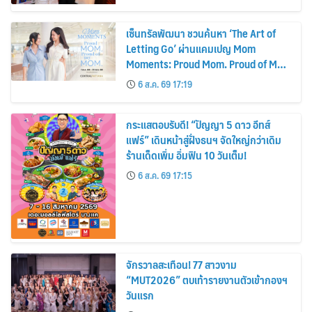
เซ็นทรัลพัฒนา ชวนค้นหา ‘The Art of
Letting Go’ ผ่านแคมเปญ Mom
Moments: Proud Mom. Proud of My
Mom.
6 ส.ค. 69 17:19
กระแสตอบรับดี! “ปัญญา 5 ดาว อีทส์
แฟร์” เดินหน้าสู่ฝั่งธนฯ จัดใหญ่กว่าเดิม
ร้านเด็ดเพิ่ม อิ่มฟิน 10 วันเต็ม!
6 ส.ค. 69 17:15
จักรวาลสะเทือน! 77 สาวงาม
“MUT2026” ตบเท้ารายงานตัวเข้ากองฯ
วันแรก