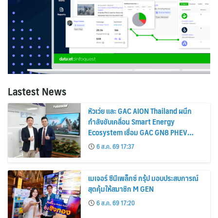
Lastest News
หัวเว่ย และ GAC AION Thailand ผนึก
กำลังขับเคลื่อน Smart Energy
Ecosystem เชื่อม GAC GN8 PHEV
รถยนต์ MPV ระดับพรีเมียม เข้ากับ
6 ส.ค. 69 17:37
พลังงานแสงอาทิตย์ภายในบ้าน
เมเจอร์ ซีนีเพล็กซ์ กรุ้ป มอบประสบการณ์
สุดคุ้มให้สมาชิก M GEN
6 ส.ค. 69 17:20