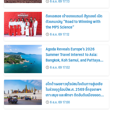
6 ส.ค. 69 17:13
ดีเคเอสเอช เจ้าของแบรนด์ ฮีรูดอยด์ เปิด
ตัวแคมเปญ “Road to Winning with
the MPS Science”
6 ส.ค. 69 17:12
Agoda Reveals Europe’s 2026
Summer Travel Interest to Asia:
Bangkok, Koh Samui, and Pattaya
Among the Top Cities
6 ส.ค. 69 17:02
อโกด้าเผยชาวยุโรปสนใจเดินทางสู่เอเชีย
ในช่วงฤดูร้อนปีพ.ศ. 2569 ชี้กรุงเทพฯ
เกาะสมุย และพัทยา ติดอันดับเมืองยอด
นิยม
6 ส.ค. 69 17:00