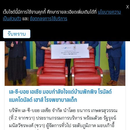
X
เว็บไซต์นี้มีการใช้งานคุกกี้ ศึกษารายละเอียดเพิ่มเติมได้ที่
นโยบายความ
เป็นส่วนตัว
และ
ข้อตกลงการใช้บริการ
เล-ซี-บอย เอเชีย
รับทราบ
เล-ซี-บอย เอเชีย มอบกำลังใจแด่บ้านพักพิง โรนัลด์
แมคโดนัลด์ เฮาส์ โรงพยาบาลเด็ก
บริษัท เล-ซี-บอย เอเชีย จำกัด นำโดย ธนากร เกษตรสุวรรณ
(ที่ 2 จากขวา) ประธานกรรมการบริหาร พร้อมด้วย รัฐรุจน์
มนัสวัชรพงศ์ (ขวา) ผู้จัดการทั่วไป ระดับภูมิภาค มอบเก้าอี้