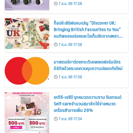
30%
7 ส.ค. 69 17:38
ท็อปส์ เสิร์ฟแคมเปญ “Discover UK:
Bringing British Favourites to You”
ขนทัพของอร่อยและไอเท็มฮิตจากสหราช
อาณาจักร ส่งตรงถึงมือตั้งแต่วันนี้ – 18
7 ส.ค. 69 17:38
สิงหาคมนี้
มาสเตอร์การ์ดยกระดับแพลตฟอร์มบัตร
ดิจิทัลด้วยระบบควบคุมความปลอดภัยใหม่
7 ส.ค. 69 17:36
เคทีซี–เจซีบี รุกหมวดความงาม รับเทรนด์
Self-careจำนวนสมาชิกใช้จ่ายหมวด
เครื่องสำอางเพิ่ม 26%
7 ส.ค. 69 17:34