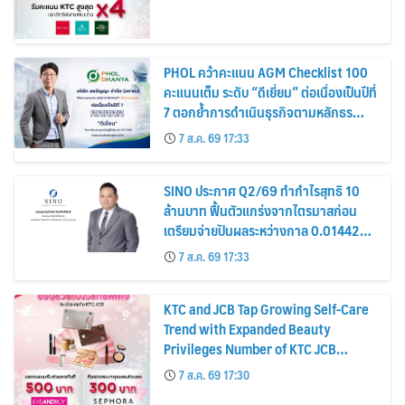
PHOL คว้าคะแนน AGM Checklist 100
คะแนนเต็ม ระดับ “ดีเยี่ยม” ต่อเนื่องเป็นปีที่
7 ตอกย้ำการดำเนินธุรกิจตามหลักธร
รมาภิบาล โปร่งใส สร้างความเชื่อมั่นผู้ถือ
7 ส.ค. 69 17:33
หุ้น
SINO ประกาศ Q2/69 ทำกำไรสุทธิ 10
ล้านบาท ฟื้นตัวแกร่งจากไตรมาสก่อน
เตรียมจ่ายปันผลระหว่างกาล 0.014423
บาทต่อหุ้น ครึ่งปีหลังมุ่งเติบโตต่อเนื่อง
7 ส.ค. 69 17:33
KTC and JCB Tap Growing Self-Care
Trend with Expanded Beauty
Privileges Number of KTC JCB
Cardmembers Spending on
7 ส.ค. 69 17:30
Cosmetics Rises 26%