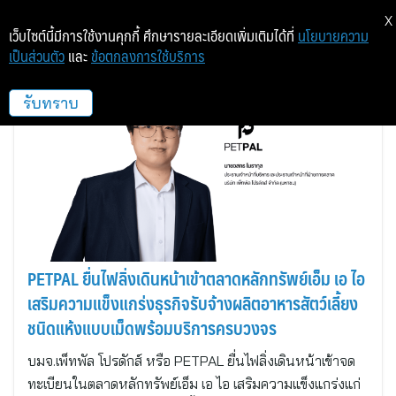
X
เว็บไซต์นี้มีการใช้งานคุกกี้ ศึกษารายละเอียดเพิ่มเติมได้ที่
นโยบายความ
เป็นส่วนตัว
และ
ข้อตกลงการใช้บริการ
เพ็ทพัล โปรดักส์
รับทราบ
PETPAL ยื่นไฟลิ่งเดินหน้าเข้าตลาดหลักทรัพย์เอ็ม เอ ไอ
เสริมความแข็งแกร่งธุรกิจรับจ้างผลิตอาหารสัตว์เลี้ยง
ชนิดแห้งแบบเม็ดพร้อมบริการครบวงจร
บมจ.เพ็ทพัล โปรดักส์ หรือ PETPAL ยื่นไฟลิ่งเดินหน้าเข้าจด
ทะเบียนในตลาดหลักทรัพย์เอ็ม เอ ไอ เสริมความแข็งแกร่งแก่