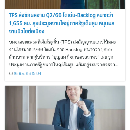
TPS ส่งซิกผลงาน Q2/66 โตเด่น-Backlog หนากว่า
1,655 ลบ. ลุยประมูลงานใหญ่ภาครัฐเต็มสูบ หนุนผล
งานนิวไฮต่อเนื่อง
บมจ.เดอะแพรคทิเคิลโซลูชั่น (TPS) ส่งสัญญาณแนวโน้มผล
งานไตรมาส 2/66 โตเด่น จาก Backlog หนากว่า 1,655
ล้านบาท ฟากผู้บริหาร “บุญสม กิจเกษตรสถาพร” เผย รุก
ประมูลงานภาครัฐขนาดใหญ่เต็มสูบ แย้มอยู่ระหว่างเจรจา…
16 มิ.ย. 66 15:04