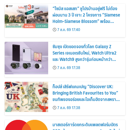
“ไซมิส แอสเสท” ชูโปรบ้านอยู่ฟรี ไม่ต้อง
ผ่อนนาน 3 ปี เจาะ 2 โครงการ “Siamese
Holm–Siamese Blossom” พร้อม
ส่วนลดและสิทธิพิเศษถึง 31 สิงหาคม
7 ส.ค. 69 17:40
2569
ซัมซุง เปิดยอดจองทั่วโลก Galaxy Z
Series เจเนอเรชันใหม่, Watch Ultra2
และ Watch9 สูงกว่ารุ่นก่อนหน้ากว่า
30%
7 ส.ค. 69 17:38
ท็อปส์ เสิร์ฟแคมเปญ “Discover UK:
Bringing British Favourites to You”
ขนทัพของอร่อยและไอเท็มฮิตจากสหราช
อาณาจักร ส่งตรงถึงมือตั้งแต่วันนี้ – 18
7 ส.ค. 69 17:38
สิงหาคมนี้
มาสเตอร์การ์ดยกระดับแพลตฟอร์มบัตร