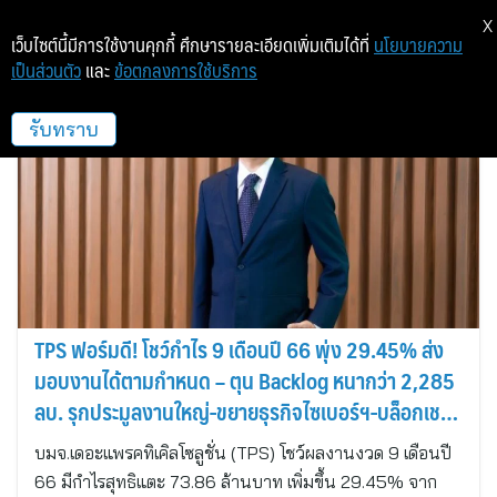
X
เว็บไซต์นี้มีการใช้งานคุกกี้ ศึกษารายละเอียดเพิ่มเติมได้ที่
นโยบายความ
เป็นส่วนตัว
และ
ข้อตกลงการใช้บริการ
เดอะแพรคทิเคิลโซลูชั่น
รับทราบ
TPS ฟอร์มดี! โชว์กำไร 9 เดือนปี 66 พุ่ง 29.45% ส่ง
มอบงานได้ตามกำหนด – ตุน Backlog หนากว่า 2,285
ลบ. รุกประมูลงานใหญ่-ขยายธุรกิจไซเบอร์ฯ-บล็อกเชน
ดันผลงานปีนี้ออลไทม์ไฮ
บมจ.เดอะแพรคทิเคิลโซลูชั่น (TPS) โชว์ผลงานงวด 9 เดือนปี
66 มีกำไรสุทธิแตะ 73.86 ล้านบาท เพิ่มขึ้น 29.45% จาก