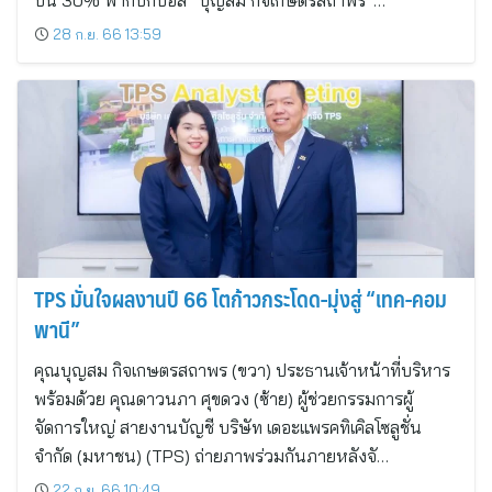
ปีนี้ 30% ฟากบิ๊กบอส “บุญสม กิจเกษตรสถาพร”…
28 ก.ย. 66 13:59
TPS มั่นใจผลงานปี 66 โตก้าวกระโดด-มุ่งสู่ “เทค-คอม
พานี”
คุณบุญสม กิจเกษตรสถาพร (ขวา) ประธานเจ้าหน้าที่บริหาร
พร้อมด้วย คุณดาวนภา ศุขดวง (ซ้าย) ผู้ช่วยกรรมการผู้
จัดการใหญ่ สายงานบัญชี บริษัท เดอะแพรคทิเคิลโซลูชั่น
จำกัด (มหาชน) (TPS) ถ่ายภาพร่วมกันภายหลังจั…
22 ก.ย. 66 10:49