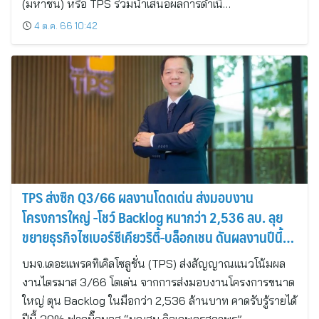
(มหาชน) หรือ TPS ร่วมนำเสนอผลการดำเนิ…
4 ต.ค. 66 10:42
TPS ส่งซิก Q3/66 ผลงานโดดเด่น ส่งมอบงาน
โครงการใหญ่ -โชว์ Backlog หนากว่า 2,536 ลบ. ลุย
ขยายธุรกิจไซเบอร์ซีเคียวริตี้-บล็อกเชน ดันผลงานปีนี้
นิวไฮ
บมจ.เดอะแพรคทิเคิลโซลูชั่น (TPS) ส่งสัญญาณแนวโน้มผล
งานไตรมาส 3/66 โตเด่น จากการส่งมอบงานโครงการขนาด
ใหญ่ ตุน Backlog ในมือกว่า 2,536 ล้านบาท คาดรับรู้รายได้