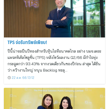
TPS จ่อรับทรัพย์เพียบ!
ปีนี้น่าจะเป็นปีทองสำหรับหุ้นไอทีอนาคตไกล อย่าง บมจ.เดอะ
แพรคทิเคิลโซลูชั่น (TPS) หลังโชว์ผลงาน Q2/66 มีกำไรพุ่ง
กระฉูดกว่า 93.43% จากงวดเดียวกันของปีก่อน ล่าสุด ได้ยิน
ว่า คว้างานใหญ่ หนุน Backlog ทะลุ…
22 ส.ค. 66 13:12