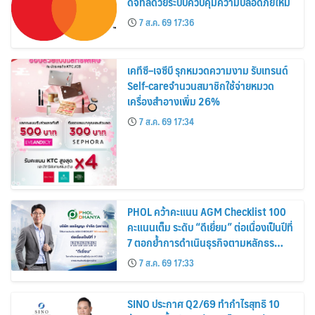
ดิจิทัลด้วยระบบควบคุมความปลอดภัยใหม่
7 ส.ค. 69 17:36
เคทีซี–เจซีบี รุกหมวดความงาม รับเทรนด์
Self-careจำนวนสมาชิกใช้จ่ายหมวด
เครื่องสำอางเพิ่ม 26%
7 ส.ค. 69 17:34
PHOL คว้าคะแนน AGM Checklist 100
คะแนนเต็ม ระดับ “ดีเยี่ยม” ต่อเนื่องเป็นปีที่
7 ตอกย้ำการดำเนินธุรกิจตามหลักธร
รมาภิบาล โปร่งใส สร้างความเชื่อมั่นผู้ถือ
7 ส.ค. 69 17:33
หุ้น
SINO ประกาศ Q2/69 ทำกำไรสุทธิ 10