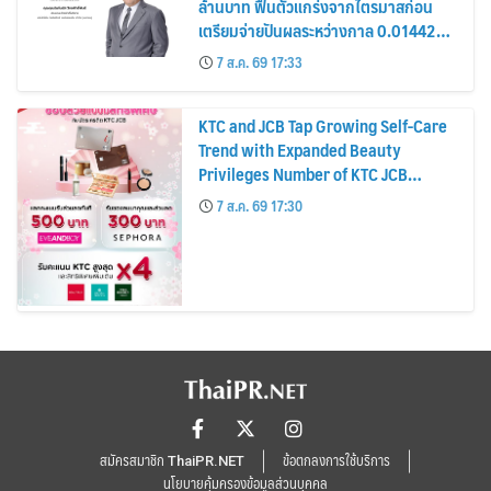
ล้านบาท ฟื้นตัวแกร่งจากไตรมาสก่อน
เตรียมจ่ายปันผลระหว่างกาล 0.014423
บาทต่อหุ้น ครึ่งปีหลังมุ่งเติบโตต่อเนื่อง
7 ส.ค. 69 17:33
KTC and JCB Tap Growing Self-Care
Trend with Expanded Beauty
Privileges Number of KTC JCB
Cardmembers Spending on
7 ส.ค. 69 17:30
Cosmetics Rises 26%
สมัครสมาชิก ThaiPR.NET
ข้อตกลงการใช้บริการ
นโยบายคุ้มครองข้อมูลส่วนบุคคล