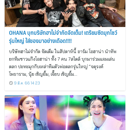
OHANA บุกบริษัทฮาไม่จำกัดจัดเต็ม! เตรียมซัดมุกโชว์
รุ่นใหญ่ ใส่ของมาอย่างเดือด!!!!
บริษัทฮาไม่จำกัด จัดเต็ม ในสัปดาห์นี้ อาร์ม โอฮาน่า นำทัพ
ยกทีมชาวแก๊งโอฮาน่า ทั้ง 7 คน 7สไตล์ บุกมาร่วมแจมเล่น
ตลก ปะทะมุกกับเหล่าทีมตัวพ่อตลกรุ่นใหญ่ “จตุรงค์
โพธาราม, นุ้ย เชิญยิ้ม, เจี๊ยบ เชิญยิ้ม…
9 มี.ค. 66 14:23