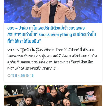
อ๋อง – ปาล์ม ตาโตเจอปรัศนีตัวแม่เจ้าของเพลง
ฮิต!!!“เงินเท่านั้นที่ knock everything ธนบัตรเท่านั้น
ที่ทำให้เราได้โบยบิน”
รายการ “รู้หน้า ไม่รู้ใคร Who’s That?” สัปดาห์นี้ เป็นการ
โคจรมาพบกันของ 2 หนุ่มอารมณ์ดี อ๋อง เขมรัชต์ และ ปาล์ม
ศุภชัย ที่บอกเลยว่าเมื่อทั้ง 2 คนโคจรมาเจอกันเวทีมีสะเทือน
เพราะต่างคนต่างขอเป็นฝ่ายชนะ…
15 มี.ค. 66 16:49