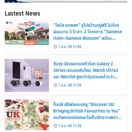
Lastest News
“ไซมิส แอสเสท” ชูโปรบ้านอยู่ฟรี ไม่ต้อง
ผ่อนนาน 3 ปี เจาะ 2 โครงการ “Siamese
Holm–Siamese Blossom” พร้อม
ส่วนลดและสิทธิพิเศษถึง 31 สิงหาคม
7 ส.ค. 69 17:40
2569
ซัมซุง เปิดยอดจองทั่วโลก Galaxy Z
Series เจเนอเรชันใหม่, Watch Ultra2
และ Watch9 สูงกว่ารุ่นก่อนหน้ากว่า
30%
7 ส.ค. 69 17:38
ท็อปส์ เสิร์ฟแคมเปญ “Discover UK:
Bringing British Favourites to You”
ขนทัพของอร่อยและไอเท็มฮิตจากสหราช
อาณาจักร ส่งตรงถึงมือตั้งแต่วันนี้ – 18
7 ส.ค. 69 17:38
สิงหาคมนี้