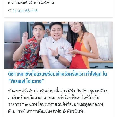
เอง” คอนเท้นต์ออนไลน์ของ…
24 เม.ย. 66 14:15
ติช่า เหมาขิงทั้งสวนพร้อมเข้าครัวครั้งแรก ทำไฟลุก ใน
“Yesเชฟ โอนะเตง”
ทำเอาเชฟถึงกับปวดหัวสุดๆ เมื่อสาว ติช่า-กันติชา ชุมมะ ต้อง
มาเข้าครัวลงมือทำอาหารแบบจริงจังครั้งแรกในชีวิต กับ
รายการ “Yesเชฟ โอนะเตง” แถมยังต้องมาแจอสุดยอดเชฟ
ด้านการทำอาหารดัดแปลง เชฟเมย์-พัทธนันท์…