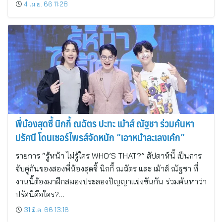
4 เม.ย. 66 11:28
พี่น้องสุดซี้ นิกกี้ ณฉัตร ปะทะ เม้าส์ ณัฐชา ร่วมค้นหา
ปรัศนี โดนเซอร์ไพรส์จัดหนัก “เอาหน้าละเลงเค้ก”
รายการ “รู้หน้า ไม่รู้ใคร WHO’S THAT?” สัปดาห์นี้ เป็นการ
จับคู่กันของสองพี่น้องสุดซี้ นิกกี้ ณฉัตร และ เม้าส์ ณัฐชา ที่
งานนี้ต้องมาฝึกสมองประลองปัญญาแข่งขันกัน ร่วมค้นหาว่า
ปรัศนีคือใคร?…
31 มี.ค. 66 13:16