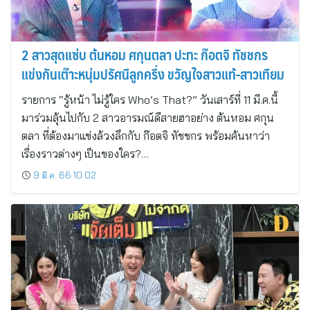
2 สาวสุดแซ่บ ต้นหอม ศกุนตลา ปะทะ ก๊อตจิ ทัชชกร
แข่งกันเต๊าะหนุ่มปรัศนีลูกครึ่ง ขวัญใจสาวแท้-สาวเทียม
รายการ “รู้หน้า ไม่รู้ใคร Who’s That?” วันเสาร์ที่ 11 มี.ค.นี้
มาร่วมลุ้นไปกับ 2 สาวอารมณ์ดีสายฮาอย่าง ต้นหอม ศกุน
ตลา ที่ต้องมาแข่งล้วงลึกกับ ก๊อตจิ ทัชชกร พร้อมค้นหาว่า
เรื่องราวต่างๆ เป็นของใคร?…
9 มี.ค. 66 10:02