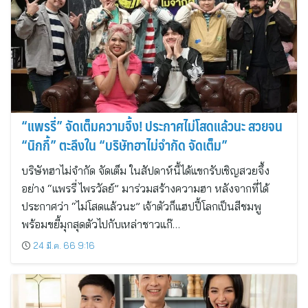
“แพรรี่” จัดเต็มความจึ้ง! ประกาศไม่โสดแล้วนะ สวยจน
“นิกกี้” ตะลึงใน “บริษัทฮาไม่จำกัด จัดเต็ม”
บริษัทฮาไม่จำกัด จัดเต็ม ในสัปดาห์นี้ได้แขกรับเชิญสวยจึ้ง
อย่าง “แพรรี่ ไพรวัลย์” มาร่วมสร้างความฮา หลังจากที่ได้
ประกาศว่า “ไม่โสดแล้วนะ” เจ้าตัวก็แฮปปี้โลกเป็นสีชมพู
พร้อมขยี้มุกสุดตัวไปกับเหล่าชาวแก๊…
24 มี.ค. 66 9:16