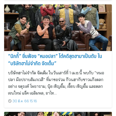
“นิกกี้” ยื่นฟ้อง “หมอปลา” โต้คดีสุดฮามาเป็นตับ ใน
“บริษัทฮาไม่จำกัด จัดเต็ม”
บริษัทฮาไม่จำกัด จัดเต็ม ในวันเสาร์ที่ 1 เม.ย.นี้ พบกับ “หมอ
ปลา มือปราบสัมภเวสี” ที่มาขอร่วม ก๊วนฮากับชาวแก๊งตลก
อย่าง จตุรงค์ โพธาราม, นุ้ย เชิญยิ้ม, เจี๊ยบ เชิญยิ้ม และตลก
เจนใหม่ แจ็ค เฉลิมพล, อาไท…
30 มี.ค. 66 15:16