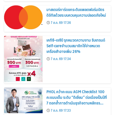
มาสเตอร์การ์ดยกระดับแพลตฟอร์มบัตร
ดิจิทัลด้วยระบบควบคุมความปลอดภัยใหม่
7 ส.ค. 69 17:36
เคทีซี–เจซีบี รุกหมวดความงาม รับเทรนด์
Self-careจำนวนสมาชิกใช้จ่ายหมวด
เครื่องสำอางเพิ่ม 26%
7 ส.ค. 69 17:34
PHOL คว้าคะแนน AGM Checklist 100
คะแนนเต็ม ระดับ “ดีเยี่ยม” ต่อเนื่องเป็นปีที่
7 ตอกย้ำการดำเนินธุรกิจตามหลักธร
รมาภิบาล โปร่งใส สร้างความเชื่อมั่นผู้ถือ
7 ส.ค. 69 17:33
หุ้น