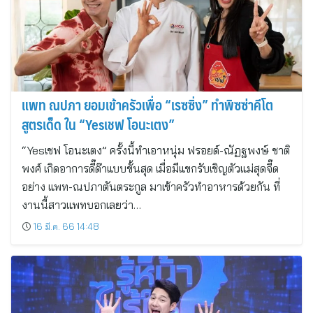
แพท ณปภา ยอมเข้าครัวเพื่อ “เรซซิ่ง” ทำพิซซ่าคีโต
สูตรเด็ด ใน “Yesเชฟ โอนะเตง”
“Yesเชฟ โอนะเตง” ครั้งนี้ทำเอาหนุ่ม ฟรอยด์-ณัฏฐพงษ์ ชาติ
พงศ์ เกิดอาการดี๊ด๊าแบบขั้นสุด เมื่อมีแขกรับเชิญตัวแม่สุดจี๊ด
อย่าง แพท-ณปภาตันตระกูล มาเข้าครัวทำอาหารด้วยกัน ที่
งานนี้สาวแพทบอกเลยว่า…
16 มี.ค. 66 14:48