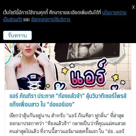
X
เว็บไซต์นี้มีการใช้งานคุกกี้ ศึกษารายละเอียดเพิ่มเติมได้ที่
นโยบายความ
เป็นส่วนตัว
และ
ข้อตกลงการใช้บริการ
เซ้นส์ เอนเตอร์เทนเมนท์
รับทราบ
แอร์ ภัณทิรา ประกาศ “ท้องแล้วจ้า” ลุ้นวินาทีเซอร์ไพรส์
แก๊งเพื่อนสาว ใน “อ่อแอร์เอง”
เรียกว่าลุ้นกันอยู่นาน สำหรับ “แอร์ ภัณฑิลา ฟูกลิ่น” ที่ล่าสุด
ออกมาประกาศว่า “ท้องแล้วจ้า” กลายเป็นว่าที่คุณแม่คนสวย
คนล่าสุดไปแล้ว ที่งานนี้สาวแอร์มาเผยครั้งแรก ใน “อ่อ…แอร์