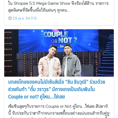
ใน Shopee 5.5 Mega Game Show ฟังร้องได้ล้าน รายการ
สุดพิเศษที่จัดขึ้นเพื่อให้แฟนๆ ทุกคน…
29 เม.ย. 64 11:12
บทลงโทษของคนไม่มีเซ้นส์เมื่อ “ชิน ชินวุฒิ” ร่วมด้วย
ช่วยกันท้า “ตั้ม วราวุธ” มีกางเกงเป็นเดิมพันใน
Couple or not? คู่ไหน…ใช่เลย
เข้มข้นสุดๆกับรายการ Couple or Not คู่ไหน…ใช่เลย สัปดาห์
นี้ รับประกันว่าฮาก๊ากจนกรามเขยื้อนอย่างแน่นอนสำหรับคู่หู