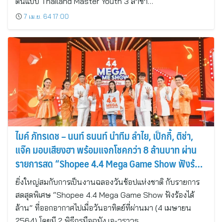
ต้นแบบ Thailand Master Youth 3 สาขา…
7 เม.ย. 64 17:00
ไมค์ ภัทรเดช – นนท์ ธนนท์ นำทีม ลำไย, เป็กกี้, ติช่า,
แจ๊ค มอบเสียงฮา พร้อมแจกโชคกว่า 8 ล้านบาท ผ่าน
รายการสด “Shopee 4.4 Mega Game Show ฟังร้อง
ได้ล้าน”
ยิ่งใหญ่สมกับการเป็นงานฉลองวันช้อปแห่งชาติ กับรายการ
สดสุดพิเศษ “Shopee 4.4 Mega Game Show ฟังร้องได้
ล้าน” ที่ออกอากาศไปเมื่อวันอาทิตย์ที่ผ่านมา (4 เมษายน
2564) โดยมี 2 พิธีกรมือฉมัง เอ-วราวุธ…