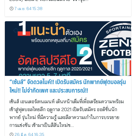
7 เม.ย. 64 15:38
“เซ้นส์” จัดดวลไมค์!! เปิดรับสมัคร นักพากย์ฟุตบอลรุ่น
ใหม่!! ไม่จำกัดเพศ และประสบการณ์!!
เซ้นส์ เอนเตอร์เทนเมนท์ เดินหน้าเต็มที่เพื่อเตรียมความพร้อม
เข้าสู่ฟุตบอลไทยลีก ฤดูกาล 2021 เปิดรับสมัคร ออดิชั่นนัก
พากย์ รุ่นใหม่ ที่มีความรู้ และลีลาความเก๋าในการบรรยาย
การแข่งขัน เข้ามาเป็นสีสันใหม่ข…
26 มี.ค. 64 16:35