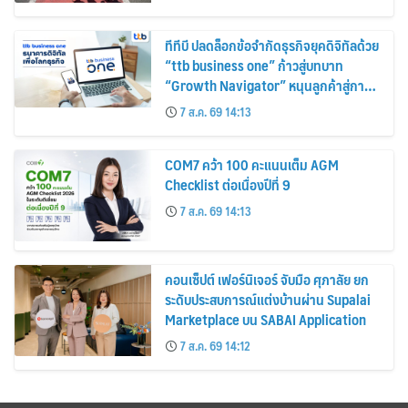
ทีทีบี ปลดล็อกข้อจำกัดธุรกิจยุคดิจิทัลด้วย
“ttb business one” ก้าวสู่บทบาท
“Growth Navigator” หนุนลูกค้าสู่การ
เติบโตอย่างแท้จริง
7 ส.ค. 69 14:13
COM7 คว้า 100 คะแนนเต็ม AGM
Checklist ต่อเนื่องปีที่ 9
7 ส.ค. 69 14:13
คอนเซ็ปต์ เฟอร์นิเจอร์ จับมือ ศุภาลัย ยก
ระดับประสบการณ์แต่งบ้านผ่าน Supalai
Marketplace บน SABAI Application
7 ส.ค. 69 14:12