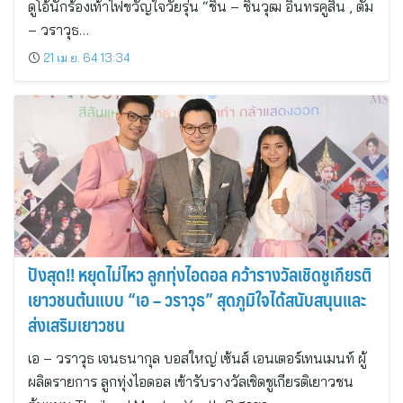
ดูโอ้นักร้องเท้าไฟขวัญใจวัยรุ่น “ชิน – ชินวุฒ อินทรคูสิน , ตั้ม
– วราวุธ…
21 เม.ย. 64 13:34
ปังสุด!! หยุดไม่ไหว ลูกทุ่งไอดอล คว้ารางวัลเชิดชูเกียรติ
เยาวชนต้นแบบ “เอ – วราวุธ” สุดภูมิใจได้สนับสนุนและ
ส่งเสริมเยาวชน
เอ – วราวุธ เจนธนากุล บอสใหญ่ เซ้นส์ เอนเตอร์เทนเมนท์ ผู้
ผลิตรายการ ลูกทุ่งไอดอล เข้ารับรางวัลเชิดชูเกียรติเยาวชน