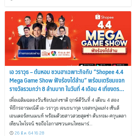
เอ วราวุธ – ต้นหอม ชวนฮาเฉพาะกิจกับ “Shopee 4.4
Mega Game Show ฟังร้องได้ล้าน” พร้อมเตรียมแจก
รางวัลรวมกว่า 8 ล้านบาท ในวันที่ 4 เดือน 4 เที่ยงตรง
ทางช่อง 7HD
เพื่อเฉลิมฉลองวันช้อปแห่งชาติ ฤกษ์ดีวันที่ 4 เดือน 4 สอง
พิธีกรอารมณ์ดี เอ-วราวุธ เจนธนากุล บอสหนุ่มแห่ง เซ้นส์
เอนเตอร์เทนเมนท์ พร้อมด้วยสาวสวยสุดซ่า ต้นหอม-ศกุนตลา
เทียนไพโรจน์ ขอถือโอกาสชวนคนไทยมาร่…
26 มี.ค. 64 16:28