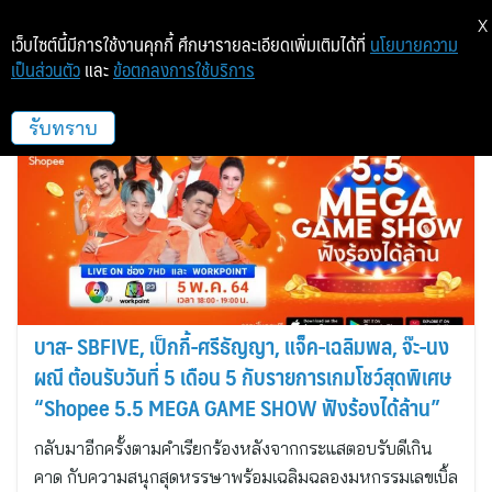
X
เว็บไซต์นี้มีการใช้งานคุกกี้ ศึกษารายละเอียดเพิ่มเติมได้ที่
นโยบายความ
เป็นส่วนตัว
และ
ข้อตกลงการใช้บริการ
เซ้นส์ เอนเตอร์เทนเมนท์
รับทราบ
บาส- SBFIVE, เป็กกี้-ศรีธัญญา, แจ็ค-เฉลิมพล, จ๊ะ-นง
ผณี ต้อนรับวันที่ 5 เดือน 5 กับรายการเกมโชว์สุดพิเศษ
“Shopee 5.5 MEGA GAME SHOW ฟังร้องได้ล้าน”
กลับมาอีกครั้งตามคำเรียกร้องหลังจากกระแสตอบรับดีเกิน
คาด กับความสนุกสุดหรรษาพร้อมเฉลิมฉลองมหกรรมเลขเบิ้ล