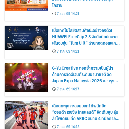
โคราช
7 ส.ค. 69 14:21
เมื่อเทคโนโลยีผสานศิลปะอย่างลงตัว!
HUAWEI FreeClip 2 S จับมือศิลปินลาย
เส้นอบอุ่น “Tum Ulit” ถ่ายทอดคอลเลก
ชันพิเศษ “Space Explorer” สลักลายเส้น
7 ส.ค. 69 14:21
บนเคสหูฟัง
G-Yu Creative ตอกย้ำความเป็นผู้นำ
ด้านการจัดอีเวนต์ระดับนานาชาติ จัด
Japan Expo Malaysia 2026 ณ กรุง
กัวลาลัมเปอร์อย่างยิ่งใหญ่
7 ส.ค. 69 14:17
เดือดทะลุเกาะลอมบอก! ทัพนักบิด
“ฮอนด้า เรซซิ่ง ไทยแลนด์” จัดเต็มสูบ ลุ้น
ล่าโพเดียม ศึก ARRC สนาม 4 ที่มัลดาลิ
กา
7 ส.ค. 69 14:15