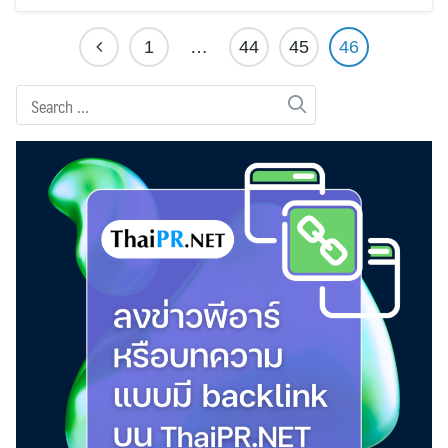
1
…
44
45
46