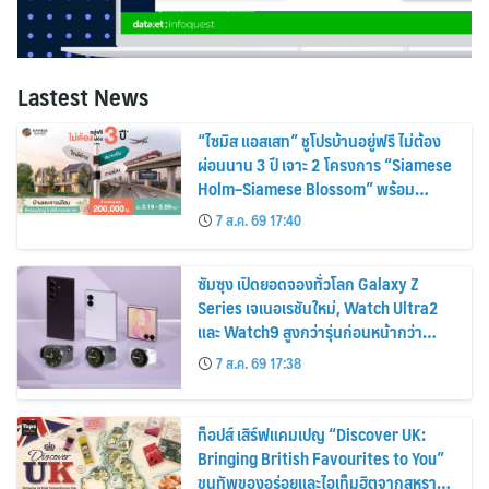
Lastest News
“ไซมิส แอสเสท” ชูโปรบ้านอยู่ฟรี ไม่ต้อง
ผ่อนนาน 3 ปี เจาะ 2 โครงการ “Siamese
Holm–Siamese Blossom” พร้อม
ส่วนลดและสิทธิพิเศษถึง 31 สิงหาคม
7 ส.ค. 69 17:40
2569
ซัมซุง เปิดยอดจองทั่วโลก Galaxy Z
Series เจเนอเรชันใหม่, Watch Ultra2
และ Watch9 สูงกว่ารุ่นก่อนหน้ากว่า
30%
7 ส.ค. 69 17:38
ท็อปส์ เสิร์ฟแคมเปญ “Discover UK:
Bringing British Favourites to You”
ขนทัพของอร่อยและไอเท็มฮิตจากสหราช