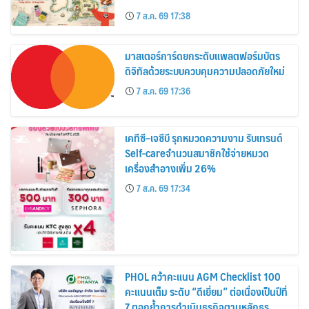
อาณาจักร ส่งตรงถึงมือตั้งแต่วันนี้ – 18
7 ส.ค. 69 17:38
สิงหาคมนี้
มาสเตอร์การ์ดยกระดับแพลตฟอร์มบัตร
ดิจิทัลด้วยระบบควบคุมความปลอดภัยใหม่
7 ส.ค. 69 17:36
เคทีซี–เจซีบี รุกหมวดความงาม รับเทรนด์
Self-careจำนวนสมาชิกใช้จ่ายหมวด
เครื่องสำอางเพิ่ม 26%
7 ส.ค. 69 17:34
PHOL คว้าคะแนน AGM Checklist 100
คะแนนเต็ม ระดับ “ดีเยี่ยม” ต่อเนื่องเป็นปีที่
7 ตอกย้ำการดำเนินธุรกิจตามหลักธร