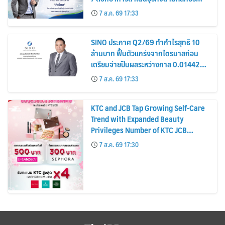
รมาภิบาล โปร่งใส สร้างความเชื่อมั่นผู้ถือ
7 ส.ค. 69 17:33
หุ้น
SINO ประกาศ Q2/69 ทำกำไรสุทธิ 10
ล้านบาท ฟื้นตัวแกร่งจากไตรมาสก่อน
เตรียมจ่ายปันผลระหว่างกาล 0.014423
บาทต่อหุ้น ครึ่งปีหลังมุ่งเติบโตต่อเนื่อง
7 ส.ค. 69 17:33
KTC and JCB Tap Growing Self-Care
Trend with Expanded Beauty
Privileges Number of KTC JCB
Cardmembers Spending on
7 ส.ค. 69 17:30
Cosmetics Rises 26%