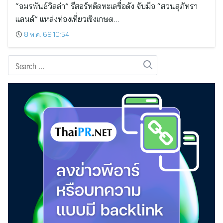
“อมรพันธ์วิลล่า” รีสอร์ทติดทะเลชื่อดัง จับมือ “สวนสุภัทรา
แลนด์” แหล่งท่องเที่ยวเชิงเกษต…
8 พ.ค. 69 10:54