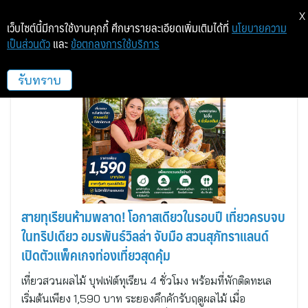
X
เว็บไซต์นี้มีการใช้งานคุกกี้ ศึกษารายละเอียดเพิ่มเติมได้ที่
นโยบายความ
เป็นส่วนตัว
และ
ข้อตกลงการใช้บริการ
อมรพันธ์วิลล่าxสวนสุภัทราแลนด์
รับทราบ
สายทุเรียนห้ามพลาด! โอกาสเดียวในรอบปี เที่ยวครบจบ
ในทริปเดียว อมรพันธ์วิลล่า จับมือ สวนสุภัทราแลนด์
เปิดตัวแพ็คเกจท่องเที่ยวสุดคุ้ม
เที่ยวสวนผลไม้ บุฟเฟ่ต์ทุเรียน 4 ชั่วโมง พร้อมที่พักติดทะเล
เริ่มต้นเพียง 1,590 บาท ระยองคึกคักรับฤดูผลไม้ เมื่อ