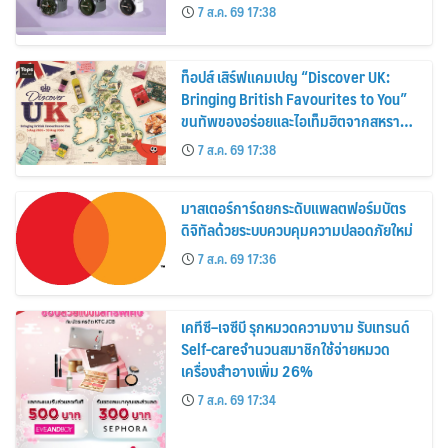
30%
7 ส.ค. 69 17:38
ท็อปส์ เสิร์ฟแคมเปญ “Discover UK:
Bringing British Favourites to You”
ขนทัพของอร่อยและไอเท็มฮิตจากสหราช
อาณาจักร ส่งตรงถึงมือตั้งแต่วันนี้ – 18
7 ส.ค. 69 17:38
สิงหาคมนี้
มาสเตอร์การ์ดยกระดับแพลตฟอร์มบัตร
ดิจิทัลด้วยระบบควบคุมความปลอดภัยใหม่
7 ส.ค. 69 17:36
เคทีซี–เจซีบี รุกหมวดความงาม รับเทรนด์
Self-careจำนวนสมาชิกใช้จ่ายหมวด
เครื่องสำอางเพิ่ม 26%
7 ส.ค. 69 17:34