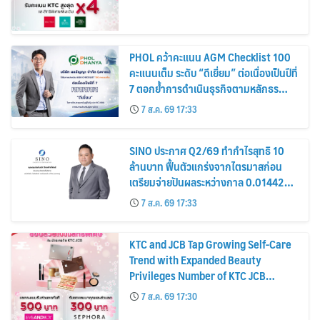
PHOL คว้าคะแนน AGM Checklist 100
คะแนนเต็ม ระดับ “ดีเยี่ยม” ต่อเนื่องเป็นปีที่
7 ตอกย้ำการดำเนินธุรกิจตามหลักธร
รมาภิบาล โปร่งใส สร้างความเชื่อมั่นผู้ถือ
7 ส.ค. 69 17:33
หุ้น
SINO ประกาศ Q2/69 ทำกำไรสุทธิ 10
ล้านบาท ฟื้นตัวแกร่งจากไตรมาสก่อน
เตรียมจ่ายปันผลระหว่างกาล 0.014423
บาทต่อหุ้น ครึ่งปีหลังมุ่งเติบโตต่อเนื่อง
7 ส.ค. 69 17:33
KTC and JCB Tap Growing Self-Care
Trend with Expanded Beauty
Privileges Number of KTC JCB
Cardmembers Spending on
7 ส.ค. 69 17:30
Cosmetics Rises 26%