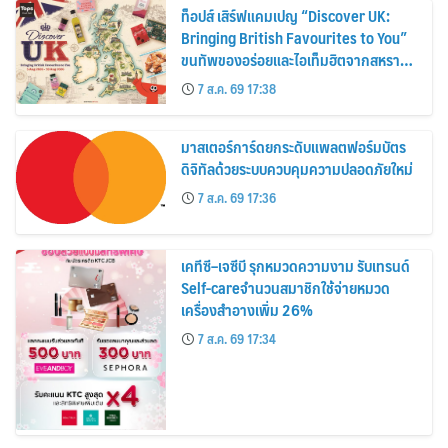
ท็อปส์ เสิร์ฟแคมเปญ “Discover UK:
Bringing British Favourites to You”
ขนทัพของอร่อยและไอเท็มฮิตจากสหราช
อาณาจักร ส่งตรงถึงมือตั้งแต่วันนี้ – 18
7 ส.ค. 69 17:38
สิงหาคมนี้
มาสเตอร์การ์ดยกระดับแพลตฟอร์มบัตร
ดิจิทัลด้วยระบบควบคุมความปลอดภัยใหม่
7 ส.ค. 69 17:36
เคทีซี–เจซีบี รุกหมวดความงาม รับเทรนด์
Self-careจำนวนสมาชิกใช้จ่ายหมวด
เครื่องสำอางเพิ่ม 26%
7 ส.ค. 69 17:34