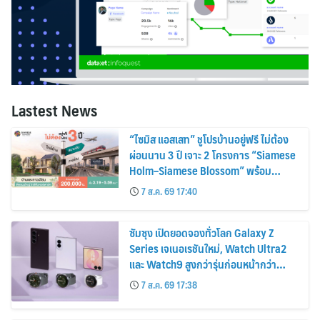
Lastest News
“ไซมิส แอสเสท” ชูโปรบ้านอยู่ฟรี ไม่ต้อง
ผ่อนนาน 3 ปี เจาะ 2 โครงการ “Siamese
Holm–Siamese Blossom” พร้อม
ส่วนลดและสิทธิพิเศษถึง 31 สิงหาคม
7 ส.ค. 69 17:40
2569
ซัมซุง เปิดยอดจองทั่วโลก Galaxy Z
Series เจเนอเรชันใหม่, Watch Ultra2
และ Watch9 สูงกว่ารุ่นก่อนหน้ากว่า
30%
7 ส.ค. 69 17:38