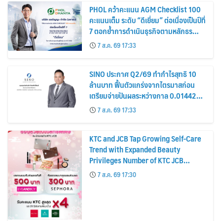
PHOL คว้าคะแนน AGM Checklist 100
คะแนนเต็ม ระดับ “ดีเยี่ยม” ต่อเนื่องเป็นปีที่
7 ตอกย้ำการดำเนินธุรกิจตามหลักธร
รมาภิบาล โปร่งใส สร้างความเชื่อมั่นผู้ถือ
7 ส.ค. 69 17:33
หุ้น
SINO ประกาศ Q2/69 ทำกำไรสุทธิ 10
ล้านบาท ฟื้นตัวแกร่งจากไตรมาสก่อน
เตรียมจ่ายปันผลระหว่างกาล 0.014423
บาทต่อหุ้น ครึ่งปีหลังมุ่งเติบโตต่อเนื่อง
7 ส.ค. 69 17:33
KTC and JCB Tap Growing Self-Care
Trend with Expanded Beauty
Privileges Number of KTC JCB
Cardmembers Spending on
7 ส.ค. 69 17:30
Cosmetics Rises 26%