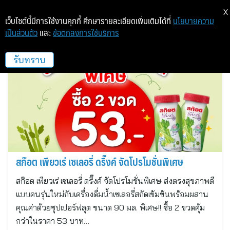
X
เว็บไซต์นี้มีการใช้งานคุกกี้ ศึกษารายละเอียดเพิ่มเติมได้ที่
นโยบายความ
เป็นส่วนตัว
และ
ข้อตกลงการใช้บริการ
สก๊อต เพียวเร่
รับทราบ
สก๊อต เพียวเร่ เซเลอรี่ ดริ๊งค์ จัดโปรโมชั่นพิเศษ
สก๊อต เพียวเร่ เซเลอรี่ ดริ๊งค์ จัดโปรโมชั่นพิเศษ ส่งตรงสุขภาพดี
แบบคนรุ่นใหม่กับเครื่องดื่มน้ำเซเลอรี่สกัดเข้มข้นพร้อมผสาน
คุณค่าด้วยซุปเปอร์ฟลุต ขนาด 90 มล. พิเศษ!! ซื้อ 2 ขวดคุ้ม
กว่าในราคา 53 บาท…