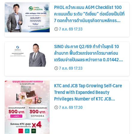
PHOL คว้าคะแนน AGM Checklist 100
คะแนนเต็ม ระดับ “ดีเยี่ยม” ต่อเนื่องเป็นปีที่
7 ตอกย้ำการดำเนินธุรกิจตามหลักธร
รมาภิบาล โปร่งใส สร้างความเชื่อมั่นผู้ถือ
7 ส.ค. 69 17:33
หุ้น
SINO ประกาศ Q2/69 ทำกำไรสุทธิ 10
ล้านบาท ฟื้นตัวแกร่งจากไตรมาสก่อน
เตรียมจ่ายปันผลระหว่างกาล 0.014423
บาทต่อหุ้น ครึ่งปีหลังมุ่งเติบโตต่อเนื่อง
7 ส.ค. 69 17:33
KTC and JCB Tap Growing Self-Care
Trend with Expanded Beauty
Privileges Number of KTC JCB
Cardmembers Spending on
7 ส.ค. 69 17:30
Cosmetics Rises 26%