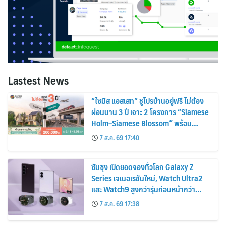
Lastest News
“ไซมิส แอสเสท” ชูโปรบ้านอยู่ฟรี ไม่ต้อง
ผ่อนนาน 3 ปี เจาะ 2 โครงการ “Siamese
Holm–Siamese Blossom” พร้อม
ส่วนลดและสิทธิพิเศษถึง 31 สิงหาคม
7 ส.ค. 69 17:40
2569
ซัมซุง เปิดยอดจองทั่วโลก Galaxy Z
Series เจเนอเรชันใหม่, Watch Ultra2
และ Watch9 สูงกว่ารุ่นก่อนหน้ากว่า
30%
7 ส.ค. 69 17:38