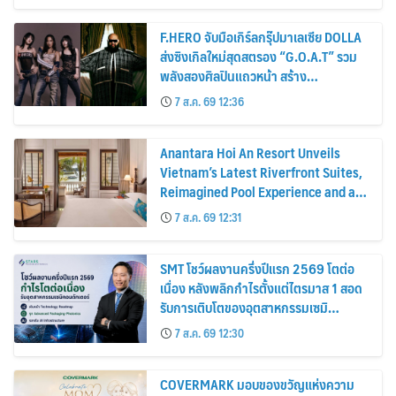
F.HERO จับมือเกิร์ลกรุ๊ปมาเลเซีย DOLLA
ส่งซิงเกิลใหม่สุดสตรอง “G.O.A.T” รวม
พลังสองศิลปินแถวหน้า สร้าง
ปรากฏการณ์ใหม่แห่งวงการเพลงอาเซียน
7 ส.ค. 69 12:36
Anantara Hoi An Resort Unveils
Vietnam’s Latest Riverfront Suites,
Reimagined Pool Experience and a
Vibrant New Dining Destination
7 ส.ค. 69 12:31
SMT โชว์ผลงานครึ่งปีแรก 2569 โตต่อ
เนื่อง หลังพลิกกำไรตั้งแต่ไตรมาส 1 สอด
รับการเติบโตของอุตสาหกรรมเซมิ
คอนดักเตอร์
7 ส.ค. 69 12:30
COVERMARK มอบของขวัญแห่งความ