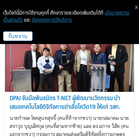
X
เว็บไซต์นี้มีการใช้งานคุกกี้ ศึกษารายละเอียดเพิ่มเติมได้ที่
นโยบายความ
เป็นส่วนตัว
และ
ข้อตกลงการใช้บริการ
วีม คอมมูนิเคชั่น
รับทราบ
DPAI จับมือพันธมิตร T-NET ผู้พัฒนานวัตกรรม นำ
เสนอเทคโนโลยีดิจิทัลการฆ่าเชื้อโควิด19 ให้แก่ วสท.
นายกำพล โชคสุนทสุทธิ์ (คนที่ห้าจากขวา) นายกสมาคม นาย
สราวุธ บุญเลิศกุล (คนที่สามจากซ้าย) และ ดร.ฉกาจ วิสัย (คน
แรกจากขวา) กรรมการ สมาคมส่งเสริมดิจิทัลเพื่อการเกษตร