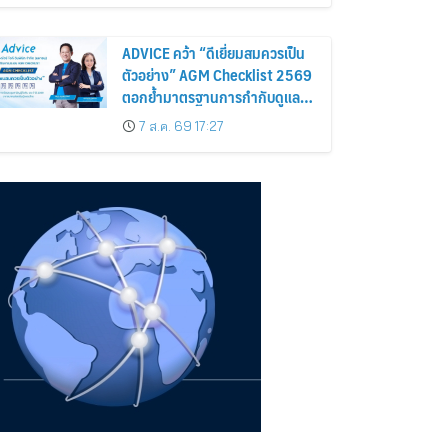
ถือหุ้น
ADVICE คว้า “ดีเยี่ยมสมควรเป็น
ตัวอย่าง” AGM Checklist 2569
ตอกย้ำมาตรฐานการกำกับดูแล
กิจการที่ดี
7 ส.ค. 69 17:27