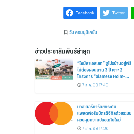
Facebook
Twitter
วีม คอมมูนิเคชั่น
ข่าวประชาสัมพันธ์ล่าสุด
“ไซมิส แอสเสท” ชูโปรบ้านอยู่ฟรี
ไม่ต้องผ่อนนาน 3 ปี เจาะ 2
โครงการ “Siamese Holm–
Siamese Blossom” พร้อม
7 ส.ค. 69 17:40
ส่วนลดและสิทธิพิเศษถึง 31
สิงหาคม 2569
มาสเตอร์การ์ดยกระดับ
แพลตฟอร์มบัตรดิจิทัลด้วยระบบ
ควบคุมความปลอดภัยใหม่
7 ส.ค. 69 17:36