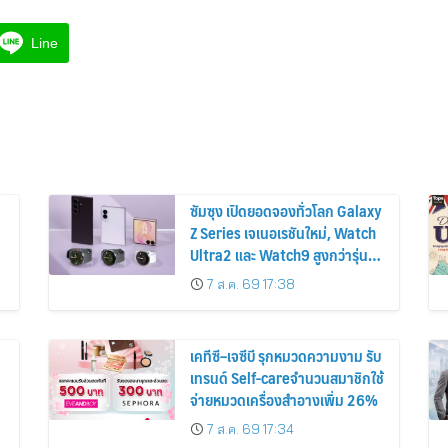
Line
ซัมซุง เปิดยอดจองทั่วโลก Galaxy
Z Series เจเนอเรชันใหม่, Watch
Ultra2 และ Watch9 สูงกว่ารุ่น
ก่อนหน้ากว่า 30%
7 ส.ค. 69 17:38
เคทีซี–เจซีบี รุกหมวดความงาม รับ
เทรนด์ Self-careจำนวนสมาชิกใช้
จ่ายหมวดเครื่องสำอางเพิ่ม 26%
7 ส.ค. 69 17:34