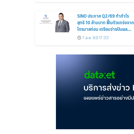
SINO ประกาศ Q2/69 ทำกำไร
สุทธิ 10 ล้านบาท ฟื้นตัวแกร่งจาก
ไตรมาสก่อน เตรียมจ่ายปันผล
ระหว่างกาล 0.014423 บาทต่อหุ้
7 ส.ค. 69 17:33
ครึ่งปีหลังมุ่งเติบโตต่อเนื่อง