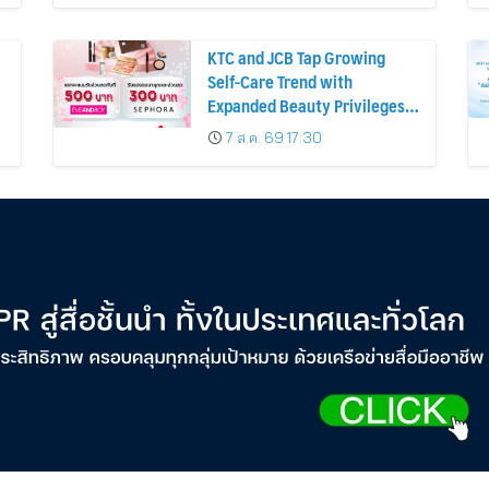
KTC and JCB Tap Growing
Self-Care Trend with
Expanded Beauty Privileges
น
Number of KTC JCB
7 ส.ค. 69 17:30
Cardmembers Spending on
Cosmetics Rises 26%