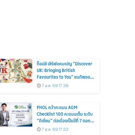
ท็อปส์ เสิร์ฟแคมเปญ “Discover
UK: Bringing British
Favourites to You” ขนทัพของ
อร่อยและไอเท็มฮิตจากสหราช
7 ส.ค. 69 17:38
อาณาจักร ส่งตรงถึงมือตั้งแต่วัน
นี้ – 18 สิงหาคมนี้
PHOL คว้าคะแนน AGM
Checklist 100 คะแนนเต็ม ระดับ
“ดีเยี่ยม” ต่อเนื่องเป็นปีที่ 7 ตอกย้ำ
การดำเนินธุรกิจตามหลักธรรมาภิ
7 ส.ค. 69 17:33
บาล โปร่งใส สร้างความเชื่อมั่นผู้