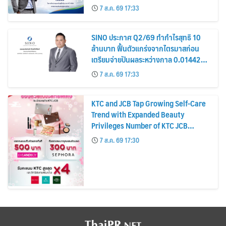
รมาภิบาล โปร่งใส สร้างความเชื่อมั่นผู้ถือ
7 ส.ค. 69 17:33
หุ้น
SINO ประกาศ Q2/69 ทำกำไรสุทธิ 10
ล้านบาท ฟื้นตัวแกร่งจากไตรมาสก่อน
เตรียมจ่ายปันผลระหว่างกาล 0.014423
บาทต่อหุ้น ครึ่งปีหลังมุ่งเติบโตต่อเนื่อง
7 ส.ค. 69 17:33
KTC and JCB Tap Growing Self-Care
Trend with Expanded Beauty
Privileges Number of KTC JCB
Cardmembers Spending on
7 ส.ค. 69 17:30
Cosmetics Rises 26%