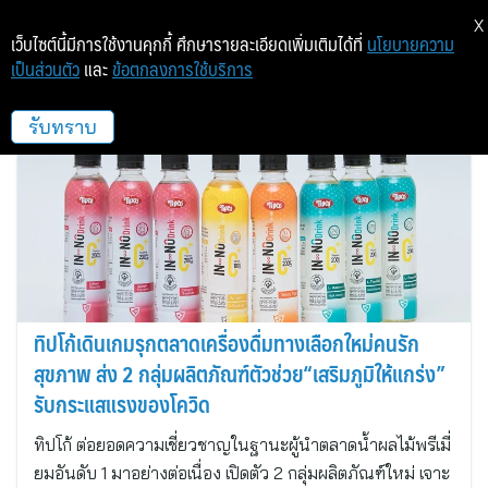
X
เว็บไซต์นี้มีการใช้งานคุกกี้ ศึกษารายละเอียดเพิ่มเติมได้ที่
นโยบายความ
เป็นส่วนตัว
และ
ข้อตกลงการใช้บริการ
บ.ซีเคร็ท คอมมูนิเคชั่นส์ จำกัด
รับทราบ
ทิปโก้เดินเกมรุกตลาดเครื่องดื่มทางเลือกใหม่คนรัก
สุขภาพ ส่ง 2 กลุ่มผลิตภัณฑ์ตัวช่วย“เสริมภูมิให้แกร่ง”
รับกระแสแรงของโควิด
ทิปโก้ ต่อยอดความเชี่ยวชาญในฐานะผู้นำตลาดน้ำผลไม้พรีเมี่
ยมอันดับ 1 มาอย่างต่อเนื่อง เปิดตัว 2 กลุ่มผลิตภัณฑ์ใหม่ เจาะ