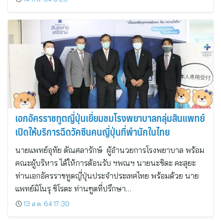
เอกอัครราชทูตญี่ปุ่นเยี่ยมชมโรงพยาบาลกลุ่มสินแพทย์
เปิดให้บริการฉีดวัคซีนคนญี่ปุ่นที่พำนักในไทย
นายแพทย์อุทัย ตัณศลารักษ์ ผู้อำนวยการโรงพยาบาล พร้อม
คณะผู้บริหาร ได้ให้การต้อนรับ ฯพณฯ นายนะชิดะ คะสุยะ
ท่านเอกอัครราชทูตญี่ปุ่นประจำประเทศไทย พร้อมด้วย นาย
แพทย์มิโนรุ ชิโรตะ ท่านฑูตที่ปรึกษา…
13 ส.ค. 64 17:30