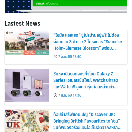
Lastest News
“ไซมิส แอสเสท” ชูโปรบ้านอยู่ฟรี ไม่ต้อง
ผ่อนนาน 3 ปี เจาะ 2 โครงการ “Siamese
Holm–Siamese Blossom” พร้อม
ส่วนลดและสิทธิพิเศษถึง 31 สิงหาคม
7 ส.ค. 69 17:40
2569
ซัมซุง เปิดยอดจองทั่วโลก Galaxy Z
Series เจเนอเรชันใหม่, Watch Ultra2
และ Watch9 สูงกว่ารุ่นก่อนหน้ากว่า
30%
7 ส.ค. 69 17:38
ท็อปส์ เสิร์ฟแคมเปญ “Discover UK:
Bringing British Favourites to You”
ขนทัพของอร่อยและไอเท็มฮิตจากสหราช