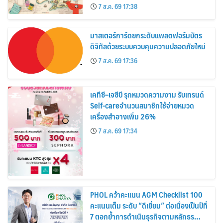
อาณาจักร ส่งตรงถึงมือตั้งแต่วันนี้ – 18
7 ส.ค. 69 17:38
สิงหาคมนี้
มาสเตอร์การ์ดยกระดับแพลตฟอร์มบัตร
ดิจิทัลด้วยระบบควบคุมความปลอดภัยใหม่
7 ส.ค. 69 17:36
เคทีซี–เจซีบี รุกหมวดความงาม รับเทรนด์
Self-careจำนวนสมาชิกใช้จ่ายหมวด
เครื่องสำอางเพิ่ม 26%
7 ส.ค. 69 17:34
PHOL คว้าคะแนน AGM Checklist 100
คะแนนเต็ม ระดับ “ดีเยี่ยม” ต่อเนื่องเป็นปีที่
7 ตอกย้ำการดำเนินธุรกิจตามหลักธร