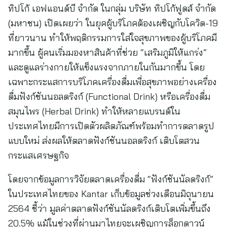
ทิปโก้ เอฟแอนด์บี จำกัด ในกลุ่ม บริษัท ทิปโก้ฟูดส์ จำกัด
(มหาชน) เปิดเผยว่า ในยุคผู้บริโภคต้องเผชิญกับโควิด-19
ที่ยาวนาน ทำให้พฤติกรรมการใส่ใจสุขภาพของผู้บริโภคมี
มากขึ้น ผู้คนเริ่มมองหาสินค้าที่ช่วย “เสริมภูมิให้แกร่ง”
และดูแลร่างกายให้แข็งแรงจากภายในกันมากขึ้น โดย
เฉพาะกระแสการบริโภคเครื่องดื่มเพื่อสุขภาพอย่างเครื่อง
ดื่มฟังก์ชันนอลดริงก์ (Functional Drink) หรือเครื่องดื่ม
สมุนไพร (Herbal Drink) ทำให้หลายแบรนด์ใน
ประเทศไทยมีการเปิดตัวผลิตภัณฑ์พร้อมทำการตลาดรูป
แบบใหม่ ส่งผลให้ตลาดฟังก์ชันนอลดริงก์ เติบโตสวน
กระแสเศรษฐกิจ
โดยจากข้อมูลการวิจัยตลาดเครื่องดื่ม “ฟังก์ชันนัลดริงก์”
ในประเทศไทยของ Kantar เก็บข้อมูลช่วงเดือนมิถุนายน
2564 ชี้ว่า มูลค่าตลาดฟังก์ชันนัลดริงก์เติบโตเพิ่มขึ้นถึง
20.5% แม้ในช่วงที่ผ่านมาไทยจะเผชิญการล็อกดาวน์