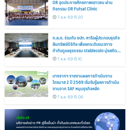
OR จุดประกายศักยภาพเยาวชน ผ่าน
กิจกรรม OR Futsal Clinic
7 ส.ค. 69 15:20
ก.ล.ต. ร่วมกับ ธปท. หารือผู้ประกอบธุรกิจ
สินทรัพย์ดิจิทัล เพื่อยกระดับแนวทาง
กำกับดูแลธุรกรรม stablecoin มุ่งสกัด
กั้นอาชญากรรมทางเทคโนโลยี
7 ส.ค. 69 15:10
บางจากฯ รายงานผลการดำเนินงาน
ไตรมาส 2 ปี 2569 เริ่มรับรู้ผลการดำเนิน
งานจาก SAF หนุนธุรกิจหลัก
7 ส.ค. 69 15:06