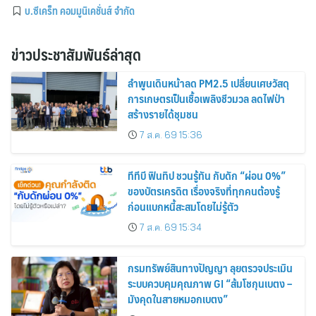
บ.ซีเคร็ท คอมมูนิเคชั่นส์ จำกัด
ข่าวประชาสัมพันธ์ล่าสุด
ลำพูนเดินหน้าลด PM2.5 เปลี่ยนเศษวัสดุ
การเกษตรเป็นเชื้อเพลิงชีวมวล ลดไฟป่า
สร้างรายได้ชุมชน
7 ส.ค. 69 15:36
ทีทีบี ฟินทิป ชวนรู้ทัน กับดัก “ผ่อน 0%”
ของบัตรเครดิต เรื่องจริงที่ทุกคนต้องรู้
ก่อนแบกหนี้สะสมโดยไม่รู้ตัว
7 ส.ค. 69 15:34
กรมทรัพย์สินทางปัญญา ลุยตรวจประเมิน
ระบบควบคุมคุณภาพ GI “ส้มโชกุนเบตง –
มังคุดในสายหมอกเบตง”