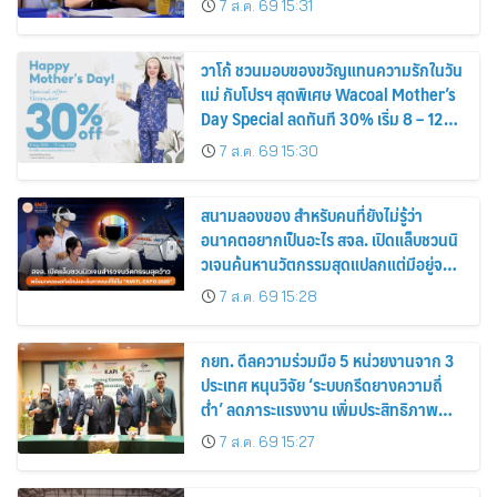
7 ส.ค. 69 15:31
วาโก้ ชวนมอบของขวัญแทนความรักในวัน
แม่ กับโปรฯ สุดพิเศษ Wacoal Mother’s
Day Special ลดทันที 30% เริ่ม 8 – 12
สิงหาคม 2569
7 ส.ค. 69 15:30
สนามลองของ สำหรับคนที่ยังไม่รู้ว่า
อนาคตอยากเป็นอะไร สจล. เปิดแล็บชวนนิ
วเจนค้นหานวัตกรรมสุดแปลกแต่มีอยู่จริง
พร้อมทดลองสกิลใหม่และค้นหาคณะที่ใช่
7 ส.ค. 69 15:28
ใน “KMITL EXPO 2026”
กยท. ดีลความร่วมมือ 5 หน่วยงานจาก 3
ประเทศ หนุนวิจัย ‘ระบบกรีดยางความถี่
ต่ำ’ ลดภาระแรงงาน เพิ่มประสิทธิภาพ
การจัดการสวนยาง เสริมคุณภาพผลผลิต
7 ส.ค. 69 15:27
ยาง