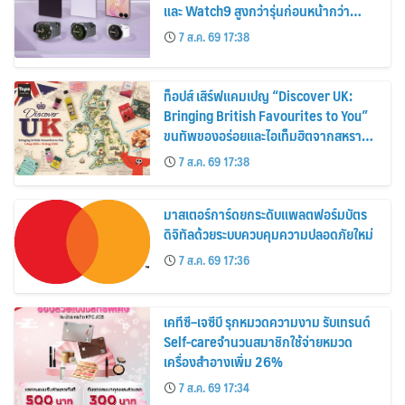
และ Watch9 สูงกว่ารุ่นก่อนหน้ากว่า
30%
7 ส.ค. 69 17:38
ท็อปส์ เสิร์ฟแคมเปญ “Discover UK:
Bringing British Favourites to You”
ขนทัพของอร่อยและไอเท็มฮิตจากสหราช
อาณาจักร ส่งตรงถึงมือตั้งแต่วันนี้ – 18
7 ส.ค. 69 17:38
สิงหาคมนี้
มาสเตอร์การ์ดยกระดับแพลตฟอร์มบัตร
ดิจิทัลด้วยระบบควบคุมความปลอดภัยใหม่
7 ส.ค. 69 17:36
เคทีซี–เจซีบี รุกหมวดความงาม รับเทรนด์
Self-careจำนวนสมาชิกใช้จ่ายหมวด
เครื่องสำอางเพิ่ม 26%
7 ส.ค. 69 17:34