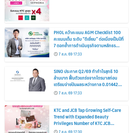
PHOL คว้าคะแนน AGM Checklist 100
คะแนนเต็ม ระดับ “ดีเยี่ยม” ต่อเนื่องเป็นปีที่
7 ตอกย้ำการดำเนินธุรกิจตามหลักธร
รมาภิบาล โปร่งใส สร้างความเชื่อมั่นผู้ถือ
7 ส.ค. 69 17:33
หุ้น
SINO ประกาศ Q2/69 ทำกำไรสุทธิ 10
ล้านบาท ฟื้นตัวแกร่งจากไตรมาสก่อน
เตรียมจ่ายปันผลระหว่างกาล 0.014423
บาทต่อหุ้น ครึ่งปีหลังมุ่งเติบโตต่อเนื่อง
7 ส.ค. 69 17:33
KTC and JCB Tap Growing Self-Care
Trend with Expanded Beauty
Privileges Number of KTC JCB
Cardmembers Spending on
7 ส.ค. 69 17:30