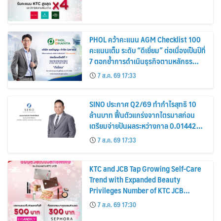
PHOL คว้าคะแนน AGM Checklist 100
คะแนนเต็ม ระดับ “ดีเยี่ยม” ต่อเนื่องเป็นปีที่
7 ตอกย้ำการดำเนินธุรกิจตามหลักธร
รมาภิบาล โปร่งใส สร้างความเชื่อมั่นผู้ถือ
7 ส.ค. 69 17:33
หุ้น
SINO ประกาศ Q2/69 ทำกำไรสุทธิ 10
ล้านบาท ฟื้นตัวแกร่งจากไตรมาสก่อน
เตรียมจ่ายปันผลระหว่างกาล 0.014423
บาทต่อหุ้น ครึ่งปีหลังมุ่งเติบโตต่อเนื่อง
7 ส.ค. 69 17:33
KTC and JCB Tap Growing Self-Care
Trend with Expanded Beauty
Privileges Number of KTC JCB
Cardmembers Spending on
7 ส.ค. 69 17:30
Cosmetics Rises 26%