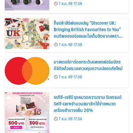
30%
7 ส.ค. 69 17:38
ท็อปส์ เสิร์ฟแคมเปญ “Discover UK:
Bringing British Favourites to You”
ขนทัพของอร่อยและไอเท็มฮิตจากสหราช
อาณาจักร ส่งตรงถึงมือตั้งแต่วันนี้ – 18
7 ส.ค. 69 17:38
สิงหาคมนี้
มาสเตอร์การ์ดยกระดับแพลตฟอร์มบัตร
ดิจิทัลด้วยระบบควบคุมความปลอดภัยใหม่
7 ส.ค. 69 17:36
เคทีซี–เจซีบี รุกหมวดความงาม รับเทรนด์
Self-careจำนวนสมาชิกใช้จ่ายหมวด
เครื่องสำอางเพิ่ม 26%
7 ส.ค. 69 17:34