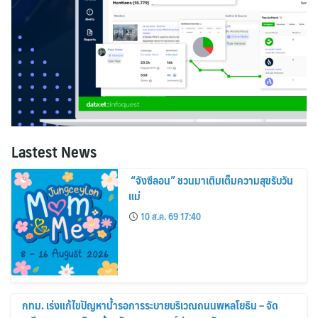
Lastest News
“จังซีลอน” ชวนมาเติมเต็มความสุขรับวัน
แม่
10 ส.ค. 69 17:40
กทม. เร่งแก้ไขปัญหาน้ำรอการระบายบริเวณถนนพหลโยธิน – จัด