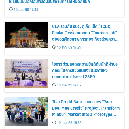
เตรียมแผนฉุกเฉินพร้อมรับสถานการณ์ฝนตกหนัก
10 ส.ค. 69 17:39
CEA ร่วมกับ อบจ. ภูเก็ต เปิด “TCDC
Phuket” พร้อมแนวคิด “Tourism Lab”
ต่อยอดศักยภาพการท่องเที่ยวด้วยความ
คิดสร้างสรรค์ ขับเคลื่อนเศรษฐกิจ
10 ส.ค. 69 17:21
สร้างสรรค์ของภูเก็ต
โออาร์ ร่วมแสดงความยินดีกับนักกีฬาบอ
คเซีย ในการแข่งขันชิงชนะเลิศแห่ง
ประเทศไทย ประจำปี 2569
10 ส.ค. 69 17:02
Thai Credit Bank Launches “Yaek
Dee, Mee Credit” Project, Transform
Minburi Market into a Prototype
Green Market, Driving the Circular
10 ส.ค. 69 16:53
Economy and Turning Waste into