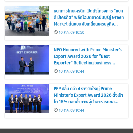
Extra Income for Vendors
ธนาคารไทยเครดิต เปิดตัวโครงการ “แยก
ดี มีเครดิต” พลิกโฉมตลาดมีนบุรีสู่ Green
Market ต้นแบบ ขับเคลื่อนเศรษฐกิจ
หมุนเวียน พลิกขยะสร้างรายได้เสริมให้ผู้
10 ส.ค. 69 16:50
ค้า
NEO Honored with Prime Minister’s
Export Award 2026 for “Best
Exporter” Reflecting business
excellence, elevating Thai products
10 ส.ค. 69 16:44
globally
PFP ปลื้ม คว้า 4 รางวัลใหญ่ Prime
Minister’s Export Award 2026 ตั้งเป้า
โต 15% ตอกย้ำภาพผู้นำอาหารทะเล
แปรรูป
10 ส.ค. 69 16:44