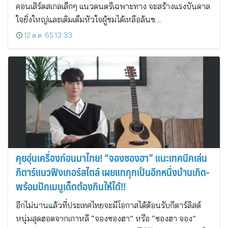
คอนเสิร์ตสเกลเล็กๆ แนวดนตรีเฉพาะทาง จะสร้างแรงบันดาล
ใจยิ่งใหญ่และเติมเต็มหัวใจผู้ชมได้เหลือล้นข…
12 ต.ค. 65 13:33
คุยอุ่นเครื่องก่อนมาไทย! “จองซองฮา” แนะเทคนิคเล่น
กีตาร์แนวฟิงเกอร์สไตล์ เผยแทกุกเป็นอีกหนึ่งบ้านเกิด-
พร้อมปักเมนูเด็ดต้องกินให้ได้!!
อีกไม่นานแล้วที่ประเทศไทยจะมีโอกาสได้ต้อนรับกีตาร์ลิสต์
หนุ่มสุดฮอตจากเกาหลี “จองซองฮา” หรือ “ซองฮา จอง”