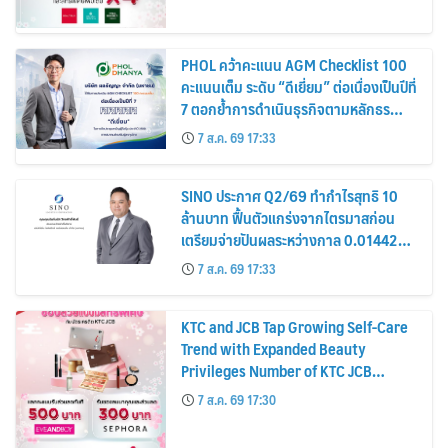
PHOL คว้าคะแนน AGM Checklist 100
คะแนนเต็ม ระดับ “ดีเยี่ยม” ต่อเนื่องเป็นปีที่
7 ตอกย้ำการดำเนินธุรกิจตามหลักธร
รมาภิบาล โปร่งใส สร้างความเชื่อมั่นผู้ถือ
7 ส.ค. 69 17:33
หุ้น
SINO ประกาศ Q2/69 ทำกำไรสุทธิ 10
ล้านบาท ฟื้นตัวแกร่งจากไตรมาสก่อน
เตรียมจ่ายปันผลระหว่างกาล 0.014423
บาทต่อหุ้น ครึ่งปีหลังมุ่งเติบโตต่อเนื่อง
7 ส.ค. 69 17:33
KTC and JCB Tap Growing Self-Care
Trend with Expanded Beauty
Privileges Number of KTC JCB
Cardmembers Spending on
7 ส.ค. 69 17:30
Cosmetics Rises 26%