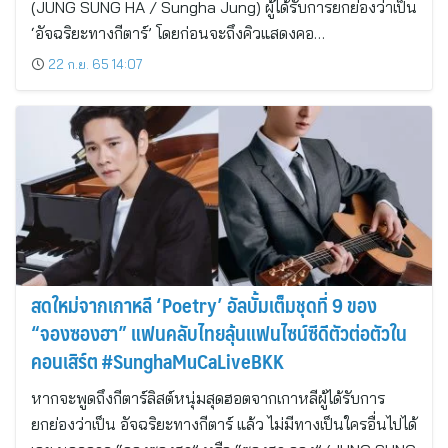
(JUNG SUNG HA / Sungha Jung) ผู้ได้รับการยกย่องว่าเป็น
‘อัจฉริยะทางกีตาร์’ โดยก่อนจะถึงคิวแสดงคอ…
22 ก.ย. 65 14:07
สดใหม่จากเกาหลี ‘Poetry’ อัลบั้มเต็มชุดที่ 9 ของ
“จองซองฮา” แฟนคลับไทยลุ้นแฟนไซน์ซีดีตัวต่อตัวใน
คอนเสิร์ต #SunghaMuCaLiveBKK
หากจะพูดถึงกีตาร์ลิสต์หนุ่มสุดฮอตจากเกาหลีผู้ได้รับการ
ยกย่องว่าเป็น อัจฉริยะทางกีตาร์ แล้ว ไม่มีทางเป็นใครอื่นไปได้