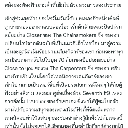
หลังของท้องฟ้ายามค่ำที่เต็มไปด้วยดวงดาวส่องประกาย
เข้าสู่ช่วงสุดท้ายของโชว์ในวันนี้กับบทเพลงอีกหนึ่งเซ็ตที่
ถูกถ่ายทอดออกมาแบบต่อเนื่อง เริ่มต้นด้วยเพลงป็อปร่วม
สมัยอย่าง Closer ของ The Chainsmokers ซึ่ง ซองฮา
เปลี่ยนไวบ์จากต้นฉบับที่เป็นแนวอิเล็กโทรป็อปมาสู่ความ
เป็นอะคูสติกเต็มร้อยผ่านเสียงกีตาร์ของเขา ก่อนจะพาทุก
คนย้อนเวลากลับไปในยุค 70 กับเพลงป็อปอมตะอย่าง
Close to you ของวง The Carpenters ซึ่ง ซองฮา หยิบ
มาเรียบเรียงใหม่โดยใส่เทคนิคการเล่นกีตาร์ของเขา
เข้าไป กลายเป็นเวอร์ชั่นที่เปิดประสบการณ์ใหม่ๆ ให้กับผู้
ฟังอย่างดีงาม แสงออกหูต่อเนื่องด้วย Seventh #9 เพลง
จากอัลบั้ม L’Atelier ของตัวเขาเอง ซึ่งพาให้ผู้ชมโยกตัว
ตามไปกับความสนุกของเพลงสไตล์ฟังกี้ที่จัดเต็มหลาก
เทคนิคจนทำให้แฟนๆ ของซองฮาต่างรู้สึกทึ่งไปกับเพลงนี้
เท่านั้นยังไม่พอเขาได้เลือกเพลงที่เหล่ามือกีตาร์ต่างยกให้