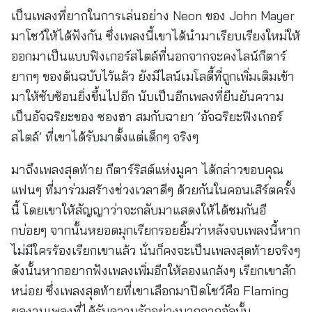
เป็นเพลงที่ยากในการเล่นอย่าง Neon ของ John Mayer
มาโชว์ให้ได้ฟังกัน ซึ่งเพลงนี้เขาได้นำมาเรียบเรียงใหม่ให้
ออกมาเป็นแบบฟิงเกอร์สไตล์ที่นอกจากจะคงไลน์กีตาร์
ยากๆ ของต้นฉบับไว้แล้ว ยังมีไลน์เมโลดี้ที่ถูกเพิ่มเติมเข้า
มาให้ซับซ้อนยิ่งขึ้นไปอีก นับเป็นอีกเพลงที่ยืนยันความ
เป็นอัจฉริยะของ ซองฮา สมกับฉายา ‘อัจฉริยะฟิงเกอร์
สไตล์’ ที่เขาได้รับมาตั้งแต่เด็กๆ จริงๆ
มาถึงเพลงสุดท้าย กีตาร์ริสต์แห่งมูคา ได้กล่าวขอบคุณ
แฟนๆ ที่มาร่วมสร้างช่วงเวลาดีๆ ด้วยกันในคอนเสิร์ตครั้ง
นี้ โดยเขาให้สัญญาว่าจะกลับมาแสดงให้ได้ชมกันอี
กบ่อยๆ จากนั้นหยอดมุกเรียกรอยยิ้มว่าหลังจบเพลงนี้หาก
ไม่มีใครร้องเรียกเขาแล้ว นั่นก็คงจะเป็นเพลงสุดท้ายจริงๆ
ดังนั้นหากอยากฟังเพลงเพิ่มอีกให้ลองแกล้งๆ เรียกเขาสัก
หน่อย ซึ่งเพลงสุดท้ายที่เขาเลือกมาปิดโชว์คือ Flaming
ผลงานเพลงที่ได้รับความรักอย่างมากจากอัลบั้ม