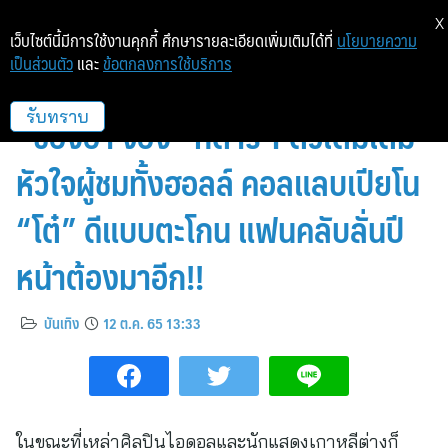
X
เว็บไซต์นี้มีการใช้งานคุกกี้ ศึกษารายละเอียดเพิ่มเติมได้ที่
นโยบายความ
เป็นส่วนตัว
และ
ข้อตกลงการใช้บริการ
แสงออกหูไม่เกินจริง! คอนเสิร์ต
“ซองฮา จอง” กีตาร์ 1 ตัวเติมเต็ม
รับทราบ
หัวใจผู้ชมทั้งฮอลล์ คอลแลบเปียโน
“โต๋” ดีแบบตะโกน แฟนคลับลั่นปี
หน้าต้องมาอีก!!
บันเทิง
12 ต.ค. 65 13:33
ในขณะที่เหล่าศิลปินไอดอลและนักแสดงเกาหลีต่างก็