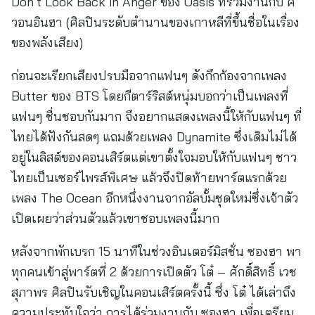
Don’t Look Back in Anger ของ Oasis ที่ร่วมงานกับ ค
วอนอินฮา (ศิลปินระดับตำนานของเกาหลีที่ขึ้นชื่อในเรื่อง
ของพลังเสียง)
ก่อนจะเรียกเสียงปรบมือจากแฟนๆ ดังกึกก้องจากเพลง
Butter ของ BTS โดยกีตาร์ริสต์หนุ่มบอกว่าเป็นเพลงที่
แฟนๆ ชื่นชอบกันมาก จึงอยากแสดงเพลงนี้ให้กับแฟนๆ ที่
ไทยได้ฟังกันสดๆ แถมด้วยเพลง Dynamite ซึ่งเดิมไม่ได้
อยู่ในลิสต์ของคอนเสิร์ตแต่เขาตั้งใจมอบให้กับแฟนๆ ชาว
ไทยเป็นเซอร์ไพรส์พิเศษ แล้วจึงปิดท้ายพาร์ตแรกด้วย
เพลง The Ocean อีกหนึ่งงานจากอัลบั้มชุดใหม่ซึ่งเจ้าตัว
เปิดเผยว่าส่วนตัวแล้วเขาชอบเพลงนี้มาก
หลังจากพักเบรก 15 นาทีในช่วงอินเตอร์มิสชั่น ซองฮา พา
ทุกคนเข้าสู่พาร์ตที่ 2 ด้วยการเปิดตัว โต๋ – ศักดิ์สิทธิ์ เวช
สุภาพร ศิลปินรับเชิญในคอนเสิร์ตครั้งนี้ ซึ่ง โต๋ ได้เล่าถึง
ความประทับใจว่า การได้ร่วมงานกับ ซองฮา เพื่อเตรียม