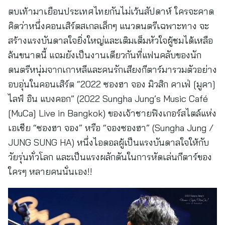
ตบเท้ามาเยือนประเทศไทยกันไม่เว้นสัปดาห์ ใครจะคาด
คิดว่าหนึ่งคอนเสิร์ตสเกลเล็กๆ แนวดนตรีเฉพาะทาง จะ
สร้างแรงบันดาลใจยิ่งใหญ่และเติมเต็มหัวใจผู้ชมได้เหลือ
ล้นขนาดนี้ แถมยังเป็นงานเดียวกันที่แฟนคลับของนัก
ดนตรีหนุ่มจากเกาหลีและคนรักเสียงกีตาร์มารวมตัวอย่าง
อบอุ่นในคอนเสิร์ต “2022 ซองฮา จอง มิวสิก คาเฟ่ [มูคา]
ไลฟ์ อิน แบงคอก” (2022 Sungha Jung’s Music Café
[MuCa] Live in Bangkok) ของเจ้าชายฟิงเกอร์สไตล์แห่ง
เอเชีย “ซองฮา จอง” หรือ “จองซองฮา” (Sungha Jung /
JUNG SUNG HA) หนึ่งไอดอลผู้เป็นแรงบันดาลใจให้กับ
วัยรุ่นทั่วโลก และเป็นแรงผลักดันในการหัดเล่นกีตาร์ของ
ใครๆ หลายคนนั่นเอง!!