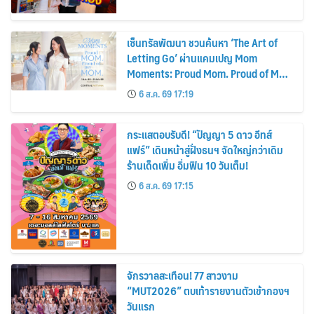
เซ็นทรัลพัฒนา ชวนค้นหา ‘The Art of
Letting Go’ ผ่านแคมเปญ Mom
Moments: Proud Mom. Proud of My
Mom.
6 ส.ค. 69 17:19
กระแสตอบรับดี! “ปัญญา 5 ดาว อีทส์
แฟร์” เดินหน้าสู่ฝั่งธนฯ จัดใหญ่กว่าเดิม
ร้านเด็ดเพิ่ม อิ่มฟิน 10 วันเต็ม!
6 ส.ค. 69 17:15
จักรวาลสะเทือน! 77 สาวงาม
“MUT2026” ตบเท้ารายงานตัวเข้ากองฯ
วันแรก