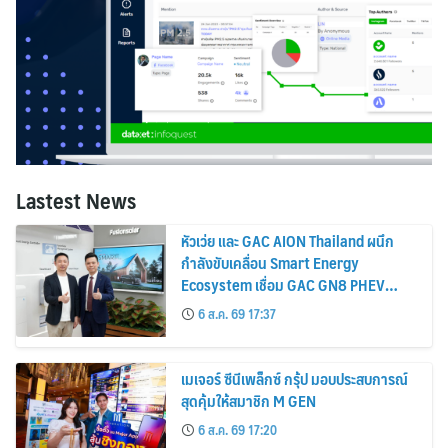
Lastest News
หัวเว่ย และ GAC AION Thailand ผนึก
กำลังขับเคลื่อน Smart Energy
Ecosystem เชื่อม GAC GN8 PHEV
รถยนต์ MPV ระดับพรีเมียม เข้ากับ
6 ส.ค. 69 17:37
พลังงานแสงอาทิตย์ภายในบ้าน
เมเจอร์ ซีนีเพล็กซ์ กรุ้ป มอบประสบการณ์
สุดคุ้มให้สมาชิก M GEN
6 ส.ค. 69 17:20