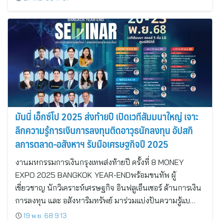
มันนี่ เอ็กซ์โป 2025 ส่งท้ายปี เปิดเวทีสัมมนาใหญ่ เจาะ
ลึกความรู้การเงินการลงทุนติดอาวุธนักลงทุน อัปสกิ
ลการตลาด-อสังหาฯ รับมือเศรษฐกิจปี 2025
งานมหกรรมการเงินกรุงเทพส่งท้ายปี ครั้งที่ 8 MONEY
EXPO 2025 BANGKOK YEAR-ENDพร้อมขนทัพ ผู้
เชี่ยวชาญ นักวิเคราะห์เศรษฐกิจ อินฟลูเอ็นเซอร์ ด้านการเงิน
การลงทุน และ อสังหาริมทรัพย์ มาร่วมแบ่งปันความรู้แบ…
19 พ.ย. 68 9:13