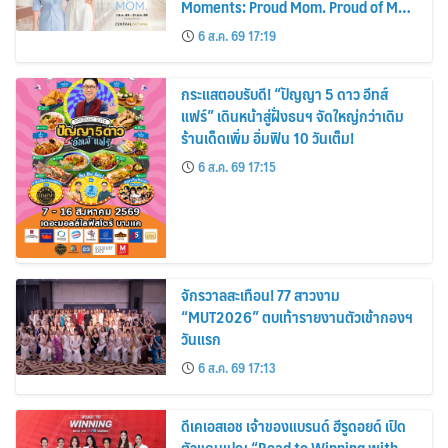
Moments: Proud Mom. Proud of My
Mom.
6 ส.ค. 69 17:19
กระแสตอบรับดี! “ปัญญา 5 ดาว อีทส์
แฟร์” เดินหน้าสู่ฝั่งธนฯ จัดใหญ่กว่าเดิม
ร้านเด็ดเพิ่ม อิ่มฟิน 10 วันเต็ม!
6 ส.ค. 69 17:15
จักรวาลสะเทือน! 77 สาวงาม
“MUT2026” ตบเท้ารายงานตัวเข้ากองฯ
วันแรก
6 ส.ค. 69 17:13
ดีเคเอสเอช เจ้าของแบรนด์ ฮีรูดอยด์ เปิด
ตัวแคมเปญ “Road to Winning with