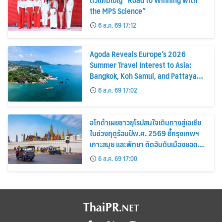
the MPS Science”
6 ส.ค. 69 17:12
Agoda Reveals Europe’s 2026
Summer Travel Interest to Asia:
Bangkok, Koh Samui, and Pattaya
Among the Top Cities
6 ส.ค. 69 17:02
อโกด้าเผยชาวยุโรปสนใจเดินทางสู่เอเชีย
ในช่วงฤดูร้อนปีพ.ศ. 2569 ชี้กรุงเทพฯ
เกาะสมุย และพัทยา ติดอันดับเมืองยอด
นิยม
6 ส.ค. 69 17:00