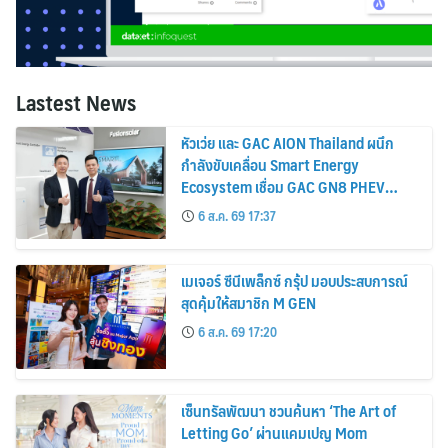
Lastest News
หัวเว่ย และ GAC AION Thailand ผนึก
กำลังขับเคลื่อน Smart Energy
Ecosystem เชื่อม GAC GN8 PHEV
รถยนต์ MPV ระดับพรีเมียม เข้ากับ
6 ส.ค. 69 17:37
พลังงานแสงอาทิตย์ภายในบ้าน
เมเจอร์ ซีนีเพล็กซ์ กรุ้ป มอบประสบการณ์
สุดคุ้มให้สมาชิก M GEN
6 ส.ค. 69 17:20
เซ็นทรัลพัฒนา ชวนค้นหา ‘The Art of
Letting Go’ ผ่านแคมเปญ Mom