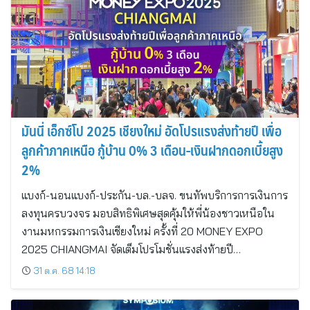
มันนี่ เอ็กซ์โป 2025 เชียงใหม่ อัดโปรแรงส่งท้ายปี เพื่อ
ลูกค้าภาคเหนือ กู้บ้าน 0% 3 เดือน-เงินฝากดอกเบี้ยสูง
2%
แบงก์-นอนแบงก์-ประกัน-บล.-บลจ. ขนทัพบริการการเงินการ
ลงทุนครบวงจร มอบสิทธิพิเศษสุดคุ้มให้พี่น้องชาวเหนือใน
งานมหกรรมการเงินเชียงใหม่ ครั้งที่ 20 MONEY EXPO
2025 CHIANGMAI จัดเต็มโปรโมชั่นแรงส่งท้ายปี…
31 ต.ค. 68 14:18