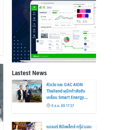
Lastest News
หัวเว่ย และ GAC AION
Thailand ผนึกกำลังขับ
เคลื่อน Smart Energy
Ecosystem เชื่อม GAC
6 ส.ค. 69 17:37
GN8 PHEV รถยนต์ MPV
ระดับพรีเมียม เข้ากับ
พลังงานแสงอาทิตย์ภายใน
เมเจอร์ ซีนีเพล็กซ์ กรุ้ป มอบ
บ้าน