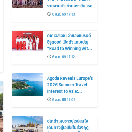
รายงานตัวเข้ากองฯวันแรก
6 ส.ค. 69 17:13
ดีเคเอสเอช เจ้าของแบรนด์
ฮีรูดอยด์ เปิดตัวแคมเปญ
“Road to Winning with
the MPS Science”
6 ส.ค. 69 17:12
Agoda Reveals Europe’s
2026 Summer Travel
Interest to Asia:
Bangkok, Koh Samui,
6 ส.ค. 69 17:02
and Pattaya Among the
Top Cities
อโกด้าเผยชาวยุโรปสนใจ
เดินทางสู่เอเชียในช่วงฤดู