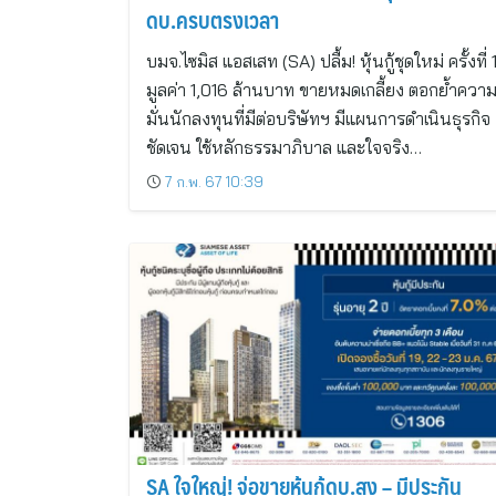
ดบ.ครบตรงเวลา
บมจ.ไซมิส แอสเสท (SA) ปลื้ม! หุ้นกู้ชุดใหม่ ครั้งที่
มูลค่า 1,016 ล้านบาท ขายหมดเกลี้ยง ตอกย้ำความเ
มั่นนักลงทุนที่มีต่อบริษัทฯ มีแผนการดำเนินธุรกิจ
ชัดเจน ใช้หลักธรรมาภิบาล และใจจริง…
7 ก.พ. 67 10:39
SA ใจใหญ่! จ่อขายหุ้นกู้ดบ.สูง – มีประกัน