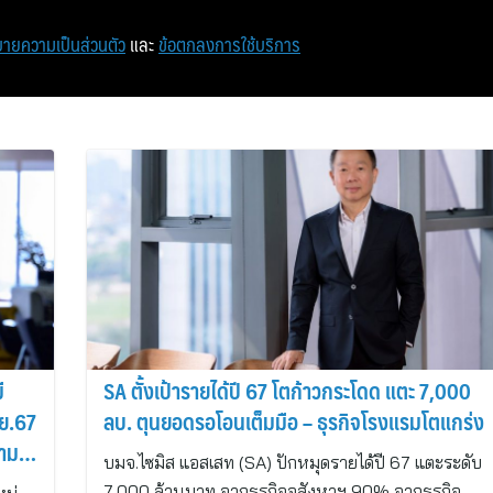
หน้าแรก
ท่องเที่ยว
ไอที
เศรษฐกิจ/การเงิน
ายความเป็นส่วนตัว
และ
ข้อตกลงการใช้บริการ
ี
SA ตั้งเป้ารายได้ปี 67 โตก้าวกระโดด แตะ 7,000
.ย.67
ลบ. ตุนยอดรอโอนเต็มมือ – ธุรกิจโรงแรมโตแกร่ง
ตาม
บมจ.ไซมิส แอสเสท (SA) ปักหมุดรายได้ปี 67 แตะระดับ
7,000 ล้านบาท จากธุรกิจอสังหาฯ 90% จากธุรกิจ