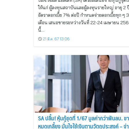
บมจ.ไซมิส แอสเสท (SA) เตรียมเสนอขายหุ้นกู้ชุดใ
ให้แก่ ผู้ลงทุนสถาบันและผู้ลงทุนรายใหญ่ อายุ 2 ป
อัตราดอกเบี้ย 7% ต่อปี กำหนดจ่ายดอกเบี้ยทุก ๆ 3
เดือน เสนอขายระหว่างวันที่ 22-24 เมษายน 25
นี้…
21 มี.ค. 67 13:06
SA ปลื้ม! หุ้นกู้ชุดที่ 1/67 มูลค่ากว่าพันลบ. ข
หมดเกลี้ยง มั่นใจใช้เงินตามวัตถุประสงค์ – จ่