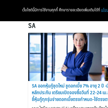
เว็บไซต์นี้มีการใช้งานคุกกี้ ศึกษารายละเอียดเพิ่มเติมได้ที่
นโยบ
SA
SA ออกหุ้นกู้ชุดใหม่ ชูดอกเบี้ย 7% อายุ 2 ปี -ม
หลักประกัน เตรียมเปิดจองซื้อวันที่ 22-24 เม
ชี้หุ้นกู้ทุกรุ่นจ่ายดอกเบี้ยตรงกำหนด-ใช้ตรง
วัตถุประสงค์