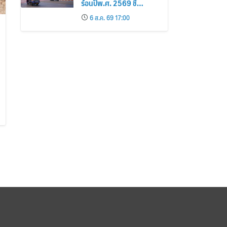
ร้อนปีพ.ศ. 2569 ชี้
กรุงเทพฯ เกาะสมุย และ
6 ส.ค. 69 17:00
พัทยา ติดอันดับเมืองยอด
นิยม