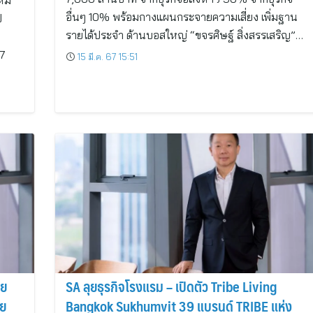
หม่
อื่นๆ 10% พร้อมกางแผนกระจายความเสี่ยง เพิ่มฐาน
ี
รายได้ประจำ ด้านบอสใหญ่ “ขจรศิษฐ์ สิ่งสรรเสริญ”…
67
15 มี.ค. 67 15:51
าย
SA ลุยธุรกิจโรงแรม – เปิดตัว Tribe Living
าย
Bangkok Sukhumvit 39 แบรนด์ TRIBE แห่ง