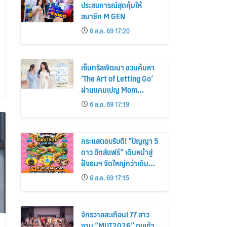
ประสบการณ์สุดคุ้มให้
สมาชิก M GEN
6 ส.ค. 69 17:20
เซ็นทรัลพัฒนา ชวนค้นหา
‘The Art of Letting Go’
ผ่านแคมเปญ Mom
Moments: Proud Mom.
6 ส.ค. 69 17:19
Proud of My Mom.
กระแสตอบรับดี! “ปัญญา 5
ดาว อีทส์แฟร์” เดินหน้าสู่
ฝั่งธนฯ จัดใหญ่กว่าเดิม
ร้านเด็ดเพิ่ม อิ่มฟิน 10 วัน
6 ส.ค. 69 17:15
เต็ม!
จักรวาลสะเทือน! 77 สาว
งาม “MUT2026” ตบเท้า