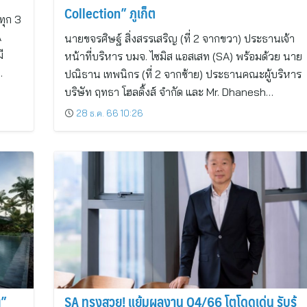
Collection” ภูเก็ต
ทุก 3
A
นายขจรศิษฐ์ สิ่งสรรเสริญ (ที่ 2 จากขวา) ประธานเจ้า
ี
หน้าที่บริหาร บมจ. ไซมิส แอสเสท (SA) พร้อมด้วย นาย
…
ปณิธาน เทพนิกร (ที่ 2 จากซ้าย) ประธานคณะผู้บริหาร
บริษัท ฤทธา โฮลดิ้งส์ จำกัด และ Mr. Dhanesh…
28 ธ.ค. 66 10:26
g”
SA ทรงสวย! แย้มผลงาน Q4/66 โตโดดเด่น รับรู้