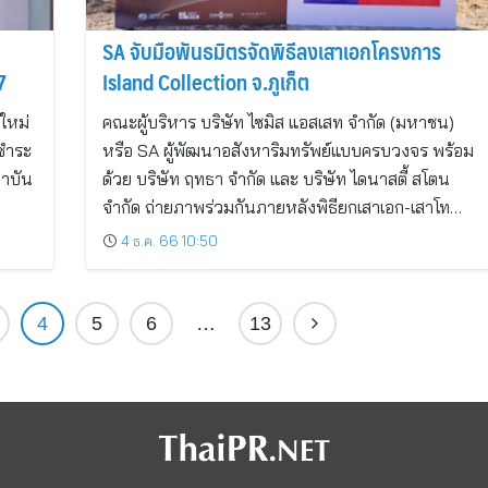
SA จับมือพันธมิตรจัดพิธีลงเสาเอกโครงการ
7
Island Collection จ.ภูเก็ต
ดใหม่
คณะผู้บริหาร บริษัท ไซมิส แอสเสท จำกัด (มหาชน)
 ชำระ
หรือ SA ผู้พัฒนาอสังหาริมทรัพย์แบบครบวงจร พร้อม
ถาบัน
ด้วย บริษัท ฤทธา จำกัด และ บริษัท ไดนาสตี้ สโตน
จำกัด ถ่ายภาพร่วมกันภายหลังพิธียกเสาเอก-เสาโท…
4 ธ.ค. 66 10:50
4
5
6
…
13