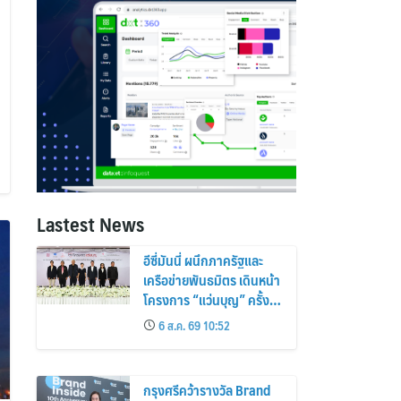
Lastest News
อีซี่มันนี่ ผนึกภาครัฐและ
เครือข่ายพันธมิตร เดินหน้า
โครงการ “แว่นบุญ” ครั้งที่
2 มอบแว่นสายตาแก่
6 ส.ค. 69 10:52
ประชาชน 600 คน ขยาย
โอกาสการมองเห็นสู่ชุมชน
ไทย
กรุงศรีคว้ารางวัล Brand