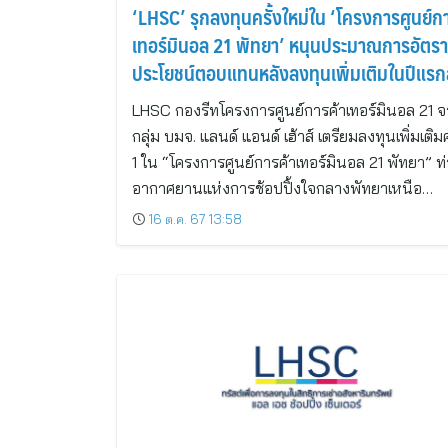
‘LHSC’ รุกลงทุนครั้งใหม่ใน ‘โครงการศูนย์ก
เทอร์มินอล 21 พัทยา’ หนุนประมาณการอัตรา
ประโยชน์ตอบแทนหลังลงทุนเพิ่มเติมในปีแรกสู
ประมาณ 9.5% เปิดให้ผู้ถือหน่วยทรัสต์เดิมแล
LHSC กองรีทโครงการศูนย์การค้าเทอร์มินอล 21 
ประชาชนทั่วไป จองซื้อ 4-8 พ.ย.นี้
กลุ่ม บมจ. แลนด์ แอนด์ เฮ้าส์ เตรียมลงทุนเพิ่มเติมคร
1 ใน “โครงการศูนย์การค้าเทอร์มินอล 21 พัทยา” ท่
อากาศยานแห่งการช้อปปิ้งใจกลางพัทยาเหนือ…
16 ต.ค. 67 13:58