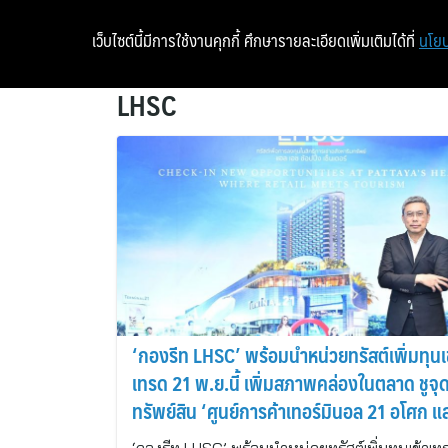
เว็บไซต์นี้มีการใช้งานคุกกี้ ศึกษารายละเอียดเพิ่มเติมได้ที่
นโยบ
LHSC
‘กองรีท LHSC’ พร้อมนำหน่วยทรัสต์เพิ่มทุนเ
เทรด 21 พ.ย.นี้ เพิ่มสภาพคล่องในตลาด ชูจุด
ทรัพย์สิน ‘ศูนย์การค้าเทอร์มินอล 21 อโศก แ
พัทยา’ รับผลบวกท่องเที่ยวและค้าปลีกโตเด่น