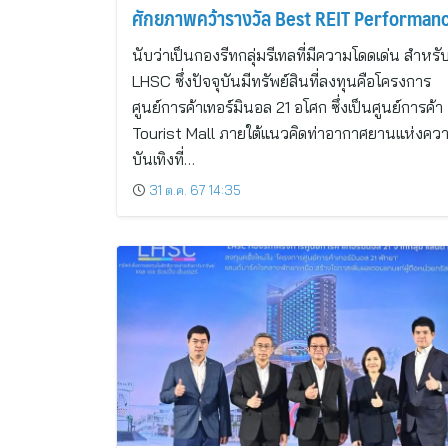
ศักยภาพคว้ารางวัล Best REIT Performan
Awards 2 ปีซ้อนจาก SET AWARDS 2024
นับว่าเป็นกองรีทกลุ่มรีเทลที่มีความโดดเด่น สำหรั
LHSC ซึ่งปัจจุบันมีทรัพย์สินที่ลงทุนคือโครงการ
ศูนย์การค้าเทอร์มินอล 21 อโศก ซึ่งเป็นศูนย์การค้า
Tourist Mall ภายใต้แนวคิดท่าอากาศยานแห่งคว
บันเทิงที่…
31 ต.ค. 67 14:35