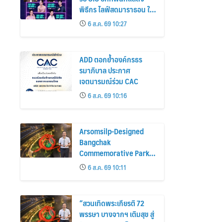
พิธีกร ไลฟ์สดมาราธอน ใน
“ดีลดีที่ตึกเตย 24 ชั่วโมง”
6 ส.ค. 69 10:27
ADD ตอกย้ำองค์กรธร
รมาภิบาล ประกาศ
เจตนารมณ์ร่วม CAC
6 ส.ค. 69 10:16
Arsomsilp-Designed
Bangchak
Commemorative Park
Receives Honour Award
6 ส.ค. 69 10:11
at MLAA 2026
“สวนเทิดพระเกียรติ 72
พรรษา บางจากฯ เติมสุข สู่