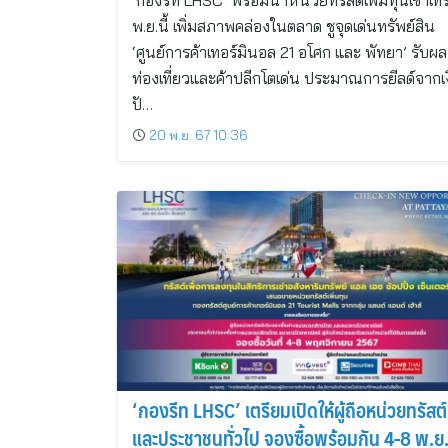
‘กองรีท LHSC’ พร้อมนำหน่วยทรัสต์เพิ่มทุนเข้าเท
พ.ย.นี้ เพิ่มสภาพคล่องในตลาด ชูจุดเด่นทรัพย์สิน
‘ศูนย์การค้าเทอร์มินอล 21 อโศก และ พัทยา’ รับผ
ท่องเที่ยวและค้าปลีกโตเด่น ประมาณการยีลด์จากเ
ปั…
20 พ.ย. 67 10:36
‘กองรีท LHSC’ เตรียมเปิดให้ผู้ถือหน่วยทรัสต์
และประชาชนทั่วไป จองซื้อพร้อมกัน 4-8 พ.ย.นี