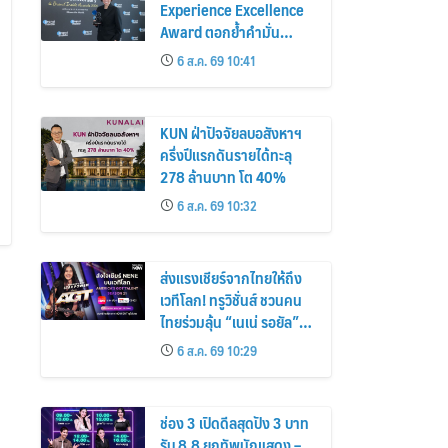
Experience Excellence
Award ตอกย้ำคำมั่น
สัญญาแบรนด์ “ชีวิตง่าย
6 ส.ค. 69 10:41
ได้ทุกวัน”
KUN ฝ่าปัจจัยลบอสังหาฯ
ครึ่งปีแรกดันรายได้ทะลุ
278 ล้านบาท โต 40%
6 ส.ค. 69 10:32
ส่งแรงเชียร์จากไทยให้ถึง
เวทีโลก! ทรูวิชั่นส์ ชวนคน
ไทยร่วมลุ้น “เนเน่ รอยัล”
ครบทุกโมเมนต์บนเวที
6 ส.ค. 69 10:29
AMERICA’S GOT TALENT
SEASON 21
ช่อง 3 เปิดดีลสุดปัง 3 บาท
รับ 8.8 ยกทัพนักแสดง –