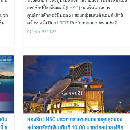
รด 21
ทรัสต์เพื่อการลงทุนในสิทธิการเช่าอสังหาริมทรัพย์ แอล
เอช ช้อปปิ้ง เซ็นเตอร์ (LHSC) กองรีทโครงการ
ลบวก
ศูนย์การค้าเทอร์มินอล 21 ของกลุ่มแลนด์ แอนด์ เฮ้าส์
งิน
คว้ารางวัล Best REIT Performance Awards 2…
1 พ.ย. 67 10:27
เดิม
กองรีท LHSC ประกาศราคาเสนอขายสูงสุดของ
้ ชู
หน่วยทรัสต์เพิ่มเติมที่ 10.80 บาทต่อหน่วย ผู้ถือ