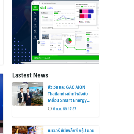
Lastest News
หัวเว่ย และ GAC AION
Thailand ผนึกกำลังขับ
เคลื่อน Smart Energy
Ecosystem เชื่อม GAC
6 ส.ค. 69 17:37
GN8 PHEV รถยนต์ MPV
ระดับพรีเมียม เข้ากับ
พลังงานแสงอาทิตย์ภายใน
เมเจอร์ ซีนีเพล็กซ์ กรุ้ป มอบ
บ้าน