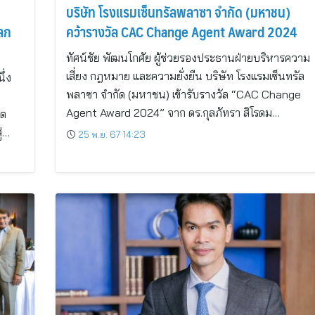
บริษัท โรงแรมเซ็นทรัลพลาซา จำกัด (มหาชน)
ลก
คว้ารางวัล CAC Change Agent Award 2024
ทัศน์ชัย พัฒนโกศัย ผู้ช่วยรองประธานฝ่ายบริหารความ
เสี่ยง กฎหมาย และความยั่งยืน บริษัท โรงแรมเซ็นทรัล
ึ่ง
พลาซา จำกัด (มหาชน) เข้ารับรางวัล “CAC Change
Agent Award 2024” จาก ดร.กุลภัทรา สิโรดม…
ิต
ู่…
25 พ.ย. 67 14:23