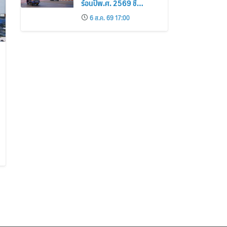
ร้อนปีพ.ศ. 2569 ชี้
กรุงเทพฯ เกาะสมุย และ
6 ส.ค. 69 17:00
พัทยา ติดอันดับเมืองยอด
นิยม