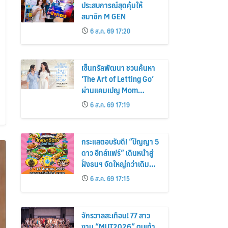
ประสบการณ์สุดคุ้มให้
สมาชิก M GEN
6 ส.ค. 69 17:20
เซ็นทรัลพัฒนา ชวนค้นหา
‘The Art of Letting Go’
ผ่านแคมเปญ Mom
Moments: Proud Mom.
6 ส.ค. 69 17:19
Proud of My Mom.
กระแสตอบรับดี! “ปัญญา 5
ดาว อีทส์แฟร์” เดินหน้าสู่
ฝั่งธนฯ จัดใหญ่กว่าเดิม
ร้านเด็ดเพิ่ม อิ่มฟิน 10 วัน
6 ส.ค. 69 17:15
เต็ม!
จักรวาลสะเทือน! 77 สาว
งาม “MUT2026” ตบเท้า