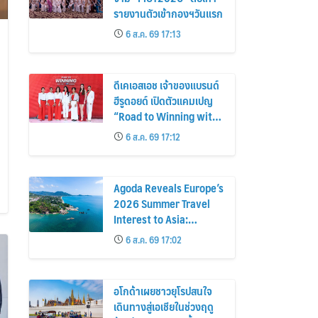
รายงานตัวเข้ากองฯวันแรก
6 ส.ค. 69 17:13
ดีเคเอสเอช เจ้าของแบรนด์
ฮีรูดอยด์ เปิดตัวแคมเปญ
“Road to Winning with
the MPS Science”
6 ส.ค. 69 17:12
Agoda Reveals Europe’s
2026 Summer Travel
Interest to Asia:
Bangkok, Koh Samui,
6 ส.ค. 69 17:02
and Pattaya Among the
Top Cities
อโกด้าเผยชาวยุโรปสนใจ
เดินทางสู่เอเชียในช่วงฤดู