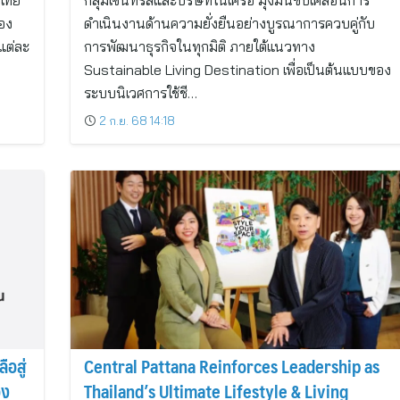
มไทย
กลุ่มเซ็นทรัลและบริษัทในเครือ มุ่งมั่นขับเคลื่อนการ
อง
ดำเนินงานด้านความยั่งยืนอย่างบูรณาการควบคู่กับ
แต่ละ
การพัฒนาธุรกิจในทุกมิติ ภายใต้แนวทาง
บ
Sustainable Living Destination เพื่อเป็นต้นแบบของ
ระบบนิเวศการใช้ชี…
2 ก.ย. 68 14:18
ือสู่
Central Pattana Reinforces Leadership as
อง
Thailand’s Ultimate Lifestyle & Living