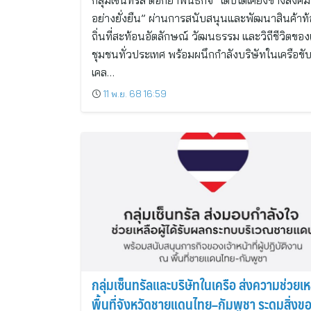
กลุ่มเซ็นทรัล ตอกย้ำพันธกิจ “เติบโตเคียงข้างสังค
อย่างยั่งยืน” ผ่านการสนับสนุนและพัฒนาสินค้าท้
ถิ่นที่สะท้อนอัตลักษณ์ วัฒนธรรม และวิถีชีวิตของ
ชุมชนทั่วประเทศ พร้อมผนึกกำลังบริษัทในเครือขั
เคล…
11 พ.ย. 68 16:59
กลุ่มเซ็นทรัลและบริษัทในเครือ ส่งความช่วยเหล
พื้นที่จังหวัดชายแดนไทย–กัมพูชา ระดมสิ่งข