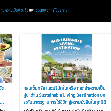
หน้าแรก
ท่องเที่ยว
ไอที
เศรษฐกิจ/การเงิน
ายความเป็นส่วนตัว
และ
ข้อตกลงการใช้บริการ
อัต
กลุ่มเซ็นทรัล และบริษัทในเครือ ตอกย้ำความเป็น
ผู้นำด้าน Sustainable Living Destination ยก
ระดับมาตรฐานการใช้ชีวิต สู่ความยั่งยืนในทุกมิติ