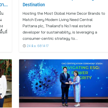
ความ
Destination
นใน
Hosting the Most Global Home Decor Brands to
็น
Match Every Modern Living Need Central
อง
Pattana plc, Thailand’s No.1 real estate
้นที่
developer for sustainability, is leveraging a
consumer-centric strategy to…
24 มิ.ย. 68 14:17