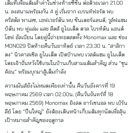
เต็มที่เพื่อแต้มล้ำค่าในช่วงท้ายซีซั่น ต่อด้วยเวลา 21.00
น. ลงสนามพร้อมกัน 4 คู่ เริ่มจาก เบรนท์ฟอร์ด พบ
คริสตัล พาเลซ, เอฟเวอร์ตัน พบ ซันเดอร์แลนด์, วูล์ฟแฮม
ป์ตัน พบ ฟูแล่ม และ ลีดส์ ยูไนเต็ด ดวล ไบรท์ตัน แอนด์
โฮฟ อัลเบียน โดยคู่นี้ถ่ายทอดสดทั้ง Monomax และ ช่อง
MONO29 ปิดท้ายคืนวันอาทิตย์ เวลา 23.30 น. “สาลิกา
ดง” นิวคาสเซิล ยูไนเต็ด เปิดบ้านพบ เวสต์แฮม ยูไนเต็ด
โดยเจ้าถิ่นหวังใช้เกมในบ้านเก็บสามแต้มสำคัญ ส่วน “ขุน
ค้อน” พร้อมบุกมาสู้เต็มกำลัง
ความมันส์ยังไม่หมดเพียงเท่านั้น คืนวันอังคารที่ 19
พฤษภาคม 2569 เวลา 02.00น. (คืนวันจันทร์ที่ 18
พฤษภาคม 2569) Monomax ยิงสด อาร์เซนอล พบ เบิร์น
ลีย์ โดย “ปืนใหญ่” ยังต้องเดินหน้าเก็บแต้มทุกนัดเพื่อลุ้น
เป้าหมายสำคัญของฤดูกาล