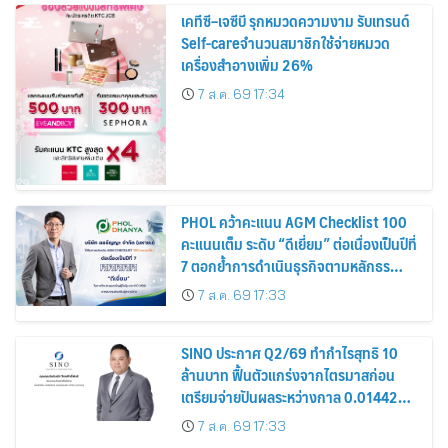
เคทีซี–เจซีบี รุกหมวดความงาม รับเทรนด์
Self-careจำนวนสมาชิกใช้จ่ายหมวด
เครื่องสำอางเพิ่ม 26%
7 ส.ค. 69 17:34
PHOL คว้าคะแนน AGM Checklist 100
คะแนนเต็ม ระดับ “ดีเยี่ยม” ต่อเนื่องเป็นปีที่
7 ตอกย้ำการดำเนินธุรกิจตามหลักธร
รมาภิบาล โปร่งใส สร้างความเชื่อมั่นผู้ถือ
7 ส.ค. 69 17:33
หุ้น
SINO ประกาศ Q2/69 ทำกำไรสุทธิ 10
ล้านบาท ฟื้นตัวแกร่งจากไตรมาสก่อน
เตรียมจ่ายปันผลระหว่างกาล 0.014423
บาทต่อหุ้น ครึ่งปีหลังมุ่งเติบโตต่อเนื่อง
7 ส.ค. 69 17:33