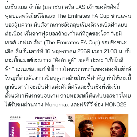
เนชั่นแนล จำกัด (มหาชน) หรือ JAS เจ้าของลิขสิทธิ์
ฟุตบอลพรีเมียร์ลีกและ The Emirates FA Cup ชวนแฟน
บอลลุ้นความมันส์จากเกาะอังกฤษเรียงคิวระเบิดศึกแบบ
ต่อเนื่อง เริ่มจากฟุตบอลถ้วยเก่าแก่ที่สุดของโลก “เอมิ
เรตส์ เอฟเอ คัพ” (The Emirates FA Cup) รอบชิงชนะ
เลิศ คืนวันเสาร์ที่ 16 พฤษภาคม 2569 เวลา 21.00 น. กับ
เกมบิ๊กแมตช์ระหว่าง “สิงห์บลูส์” เชลซี ปะทะ “เรือใบสี
ฟ้า” แมนเชสเตอร์ ซิตี้ การโคจรมาพบกันของสองทีมยักษ์
ใหญ่ที่ต่างต้องการปิดฤดูกาลด้วยโทรฟี่สำคัญ ทำให้เกมนี้
ถูกจับตาว่าจะเป็นศึกแห่งศักดิ์ศรีและชั้นเชิงที่เข้มข้น
ตั้งแต่นาทีแรกจนจบเกม ถ่ายทอดสดให้แฟนบอลชาวไทย
ได้รับชมผ่านทาง Monomax และฟรีทีวี ช่อง MONO29