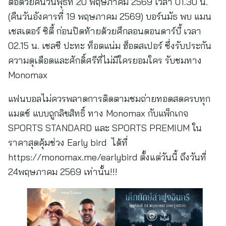
ต่อด้วยคืนวันพุธที่ 20 พฤษภาคม 2569 เวลา 01.30 น.
(คืนวันอังคารที่ 19 พฤษภาคม 2569) บอร์นมัธ พบ แมน
เชสเตอร์ ซิตี้ ก่อนปิดท้ายด้วยศึกลอนดอนดาร์บี้ เวลา
02.15 น. เชลซี ปะทะ ท็อตแน่ม ฮ็อตสเปอร์ ซึ่งรับประกัน
ความดุเดือดและศักดิ์ศรีที่ไม่มีใครยอมใคร รับชมทาง
Monomax
แฟนบอลไม่ควรพลาดการติดตามชมถ่ายทอดสดครบทุก
แมตช์ แบบถูกลิขสิทธิ์ ทาง Monomax กับแพ็กเกจ
SPORTS STANDARD และ SPORTS PREMIUM ใน
ราคาสุดคุ้มช่วง Early bird ได้ที่
https://monomax.me/earlybird ตั้งแต่วันนี้ ถึงวันที่
24พฤษภาคม 2569 เท่านั้น!!!