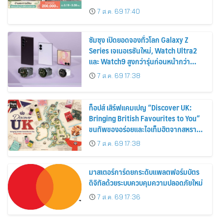
ส่วนลดและสิทธิพิเศษถึง 31 สิงหาคม
7 ส.ค. 69 17:40
2569
ซัมซุง เปิดยอดจองทั่วโลก Galaxy Z
Series เจเนอเรชันใหม่, Watch Ultra2
และ Watch9 สูงกว่ารุ่นก่อนหน้ากว่า
30%
7 ส.ค. 69 17:38
ท็อปส์ เสิร์ฟแคมเปญ “Discover UK:
Bringing British Favourites to You”
ขนทัพของอร่อยและไอเท็มฮิตจากสหราช
อาณาจักร ส่งตรงถึงมือตั้งแต่วันนี้ – 18
7 ส.ค. 69 17:38
สิงหาคมนี้
มาสเตอร์การ์ดยกระดับแพลตฟอร์มบัตร
ดิจิทัลด้วยระบบควบคุมความปลอดภัยใหม่
7 ส.ค. 69 17:36