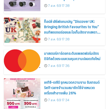
30%
7 ส.ค. 69 17:38
ท็อปส์ เสิร์ฟแคมเปญ “Discover UK:
Bringing British Favourites to You”
ขนทัพของอร่อยและไอเท็มฮิตจากสหราช
อาณาจักร ส่งตรงถึงมือตั้งแต่วันนี้ – 18
7 ส.ค. 69 17:38
สิงหาคมนี้
มาสเตอร์การ์ดยกระดับแพลตฟอร์มบัตร
ดิจิทัลด้วยระบบควบคุมความปลอดภัยใหม่
7 ส.ค. 69 17:36
เคทีซี–เจซีบี รุกหมวดความงาม รับเทรนด์
Self-careจำนวนสมาชิกใช้จ่ายหมวด
เครื่องสำอางเพิ่ม 26%
7 ส.ค. 69 17:34