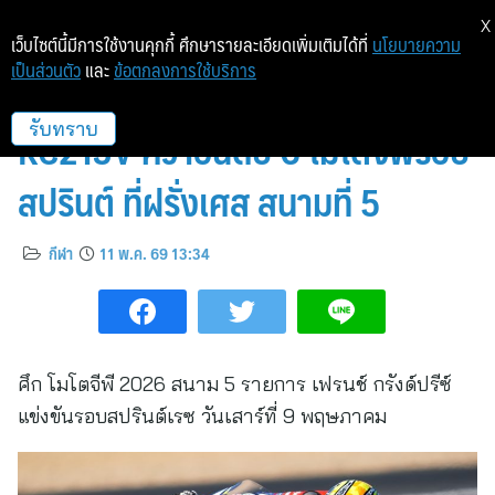
X
เว็บไซต์นี้มีการใช้งานคุกกี้ ศึกษารายละเอียดเพิ่มเติมได้ที่
นโยบายความ
เป็นส่วนตัว
และ
ข้อตกลงการใช้บริการ
“โจอัน เมียร์” บิดเร่ง Honda
RC213V คว้าอันดับ 6 โมโตจีพีรอบ
รับทราบ
สปรินต์ ที่ฝรั่งเศส สนามที่ 5
กีฬา
11 พ.ค. 69 13:34
ศึก โมโตจีพี 2026 สนาม 5 รายการ เฟรนช์ กรังด์ปรีซ์
แข่งขันรอบสปรินต์เรซ วันเสาร์ที่ 9 พฤษภาคม