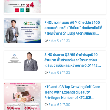
PHOL คว้าคะแนน AGM Checklist 100
คะแนนเต็ม ระดับ “ดีเยี่ยม” ต่อเนื่องเป็นปีที่
7 ตอกย้ำการดำเนินธุรกิจตามหลักธร
รมาภิบาล โปร่งใส สร้างความเชื่อมั่นผู้ถือ
7 ส.ค. 69 17:33
หุ้น
SINO ประกาศ Q2/69 ทำกำไรสุทธิ 10
ล้านบาท ฟื้นตัวแกร่งจากไตรมาสก่อน
เตรียมจ่ายปันผลระหว่างกาล 0.014423
บาทต่อหุ้น ครึ่งปีหลังมุ่งเติบโตต่อเนื่อง
7 ส.ค. 69 17:33
KTC and JCB Tap Growing Self-Care
Trend with Expanded Beauty
Privileges Number of KTC JCB
Cardmembers Spending on
7 ส.ค. 69 17:30
Cosmetics Rises 26%