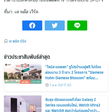
ที่มา:
เค พลัส เวิร์ค
เค พลัส เวิร์ค
ข่าวประชาสัมพันธ์ล่าสุด
“ไซมิส แอสเสท” ชูโปรบ้านอยู่ฟรี ไม่ต้อง
ผ่อนนาน 3 ปี เจาะ 2 โครงการ “Siamese
Holm–Siamese Blossom” พร้อม
ส่วนลดและสิทธิพิเศษถึง 31 สิงหาคม
7 ส.ค. 69 17:40
2569
ซัมซุง เปิดยอดจองทั่วโลก Galaxy Z
Series เจเนอเรชันใหม่, Watch Ultra2
และ Watch9 สูงกว่ารุ่นก่อนหน้ากว่า