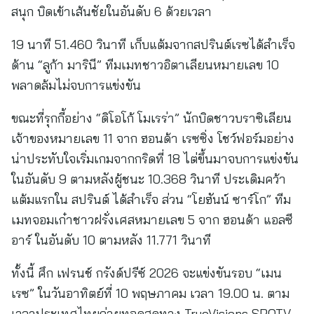
สนุก บิดเข้าเส้นชัยในอันดับ 6 ด้วยเวลา
19 นาที 51.460 วินาที เก็บแต้มจากสปรินต์เรซได้สำเร็จ
ด้าน “ลูก้า มารินี” ทีมเมทชาวอิตาเลียนหมายเลข 10
พลาดล้มไม่จบการแข่งขัน
ขณะที่รุกกี้อย่าง “ดิโอโก้ โมเรร่า” นักบิดชาวบราซิเลียน
เจ้าของหมายเลข 11 จาก ฮอนด้า เรซซิ่ง โชว์ฟอร์มอย่าง
น่าประทับใจเริ่มเกมจากกริดที่ 18 ไต่ขึ้นมาจบการแข่งขัน
ในอันดับ 9 ตามหลังผู้ชนะ 10.368 วินาที ประเดิมคว้า
แต้มแรกใน สปรินต์ ได้สำเร็จ ส่วน “โยฮันน์ ซาร์โก” ทีม
เมทจอมเก๋าชาวฝรั่งเศสหมายเลข 5 จาก ฮอนด้า แอลซี
อาร์ ในอันดับ 10 ตามหลัง 11.771 วินาที
ทั้งนี้ ศึก เฟรนช์ กรังด์ปรีซ์ 2026 จะแข่งขันรอบ “เมน
เรซ” ในวันอาทิตย์ที่ 10 พฤษภาคม เวลา 19.00 น. ตาม
เวลาประเทศไทยถ่ายทอดสดทาง TrueVisions SPOTV