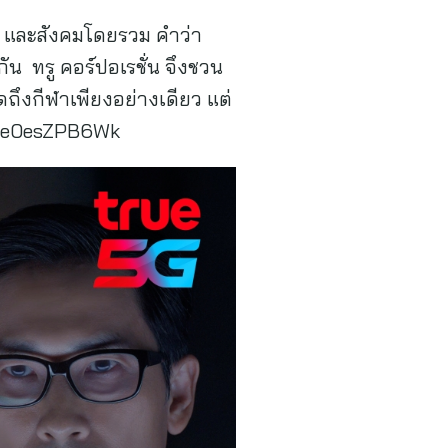
าน และสังคมโดยรวม คำว่า
น ทรู คอร์ปอเรชั่น จึงชวน
ถึงกีฬาเพียงอย่างเดียว แต่
ZlrRe0esZPB6Wk