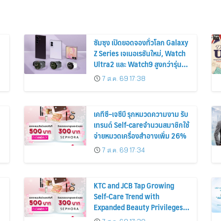
ซัมซุง เปิดยอดจองทั่วโลก Galaxy
Z Series เจเนอเรชันใหม่, Watch
Ultra2 และ Watch9 สูงกว่ารุ่น
ก่อนหน้ากว่า 30%
7 ส.ค. 69 17:38
เคทีซี–เจซีบี รุกหมวดความงาม รับ
เทรนด์ Self-careจำนวนสมาชิกใช้
จ่ายหมวดเครื่องสำอางเพิ่ม 26%
7 ส.ค. 69 17:34
KTC and JCB Tap Growing
Self-Care Trend with
Expanded Beauty Privileges
น
Number of KTC JCB