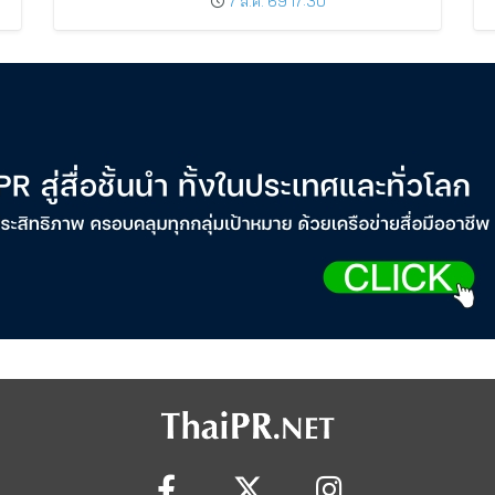
7 ส.ค. 69 17:30
Cardmembers Spending on
Cosmetics Rises 26%