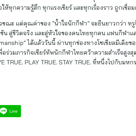
ห้ทุกความรู้สึก ทุกแรงเชียร์ และทุกเรื่องราว ถูกเชื่อ
่วขณะ แต่คุณค่าของ “น้ำใจนักกีฬา” จะยืนยาวกว่า ทรูจึ
ขัน สู่ชีวิตจริง และสู่หัวใจของคนไทยทุกคน แฟนกีฬา
ship” ได้แล้ววันนี้ ผ่านทุกช่องทางโซเชียลมีเดียของ
ื่อร่วมภารกิจเชียร์ทัพนักกีฬาไทยคว้าความสำเร็จสูงส
E TRUE. PLAY TRUE. STAY TRUE. ที่หนึ่งไปกับมหกรรมซ
Line