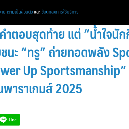
หน้าแรก
ท่องเที่ยว
ไอที
เศรษฐกิจ/การเงิน
ายความเป็นส่วนตัว
และ
ข้อตกลงการใช้บริการ
ใช่คำตอบสุดท้าย แต่ “น้ำใจนัก
ัยชนะ “ทรู” ถ่ายทอดพลัง 
ower Up Sportsmanship”
ยนพาราเกมส์ 2025
Line