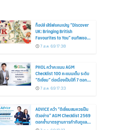
ท็อปส์ เสิร์ฟแคมเปญ “Discover
UK: Bringing British
Favourites to You” ขนทัพของ
อร่อยและไอเท็มฮิตจากสหราช
7 ส.ค. 69 17:38
อาณาจักร ส่งตรงถึงมือตั้งแต่วัน
นี้ – 18 สิงหาคมนี้
PHOL คว้าคะแนน AGM
Checklist 100 คะแนนเต็ม ระดับ
“ดีเยี่ยม” ต่อเนื่องเป็นปีที่ 7 ตอกย้ำ
การดำเนินธุรกิจตามหลักธรรมาภิ
7 ส.ค. 69 17:33
บาล โปร่งใส สร้างความเชื่อมั่นผู้
ถือหุ้น
ADVICE คว้า “ดีเยี่ยมสมควรเป็น
ตัวอย่าง” AGM Checklist 2569
ตอกย้ำมาตรฐานการกำกับดูแล
กิจการที่ดี