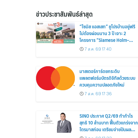
ข่าวประชาสัมพันธ์ล่าสุด
“ไซมิส แอสเสท” ชูโปรบ้านอยู่ฟรี
ไม่ต้องผ่อนนาน 3 ปี เจาะ 2
โครงการ “Siamese Holm–
Siamese Blossom” พร้อม
7 ส.ค. 69 17:40
ส่วนลดและสิทธิพิเศษถึง 31
สิงหาคม 2569
มาสเตอร์การ์ดยกระดับ
แพลตฟอร์มบัตรดิจิทัลด้วยระบบ
ควบคุมความปลอดภัยใหม่
7 ส.ค. 69 17:36
SINO ประกาศ Q2/69 ทำกำไร
สุทธิ 10 ล้านบาท ฟื้นตัวแกร่งจาก
ไตรมาสก่อน เตรียมจ่ายปันผล
ระหว่างกาล 0.014423 บาทต่อหุ้