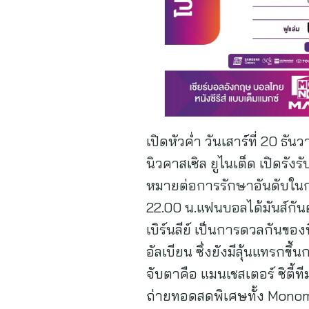
เปิดหัวค่ำ วันเสาร์ที่ 20
นิวคาสเซิล ยูไนเต็ด เปิดรังร
หมายต่อการรักษาอันดับในกล
22.00 น.แฟนบอลได้มันส์กันต
เบิร์นลีย์ เป็นการดวลกันขอ
อัลเบียน ซึ่งยังมีลุ้นแทรกขึ้น
จับตาคือ แมนเชสเตอร์ ซิตี้ทีม
ถ่ายทอดสดพิเศษทั้ง Monoma