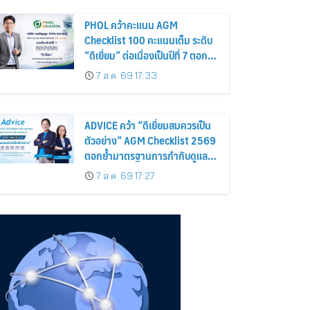
นี้ – 18 สิงหาคมนี้
PHOL คว้าคะแนน AGM
Checklist 100 คะแนนเต็ม ระดับ
“ดีเยี่ยม” ต่อเนื่องเป็นปีที่ 7 ตอกย้ำ
การดำเนินธุรกิจตามหลักธรรมาภิ
7 ส.ค. 69 17:33
บาล โปร่งใส สร้างความเชื่อมั่นผู้
ถือหุ้น
ADVICE คว้า “ดีเยี่ยมสมควรเป็น
ตัวอย่าง” AGM Checklist 2569
ตอกย้ำมาตรฐานการกำกับดูแล
กิจการที่ดี
7 ส.ค. 69 17:27