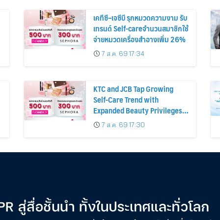
เคทีซี–เจซีบี รุกหมวดความงาม รับ
เทรนด์ Self-careจำนวนสมาชิกใช้
จ่ายหมวดเครื่องสำอางเพิ่ม 26%
7 ส.ค. 69 17:34
KTC and JCB Tap Growing
Self-Care Trend with
Expanded Beauty Privileges
น
Number of KTC JCB
7 ส.ค. 69 17:30
Cardmembers Spending on
Cosmetics Rises 26%