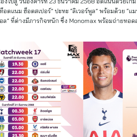
่องไปสู่ วันอังคารที่ 23 ธันวาคม 2568 อัดแน่นด้วยเ
็อตแนม ฮ็อตสเปอร์” ปะทะ “ลิเวอร์พูล” พร้อมด้วย “แมนเ
ซนอล” ที่ต่างมีภารกิจหนัก ซึ่ง Monomax พร้อมถ่ายทอด