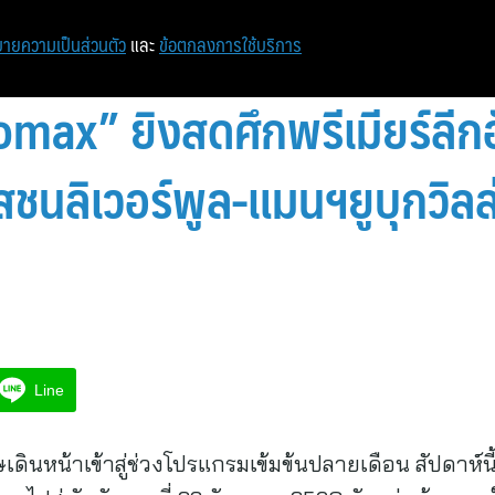
หน้าแรก
ท่องเที่ยว
ไอที
เศรษฐกิจ/การเงิน
ายความเป็นส่วนตัว
และ
ข้อตกลงการใช้บริการ
max” ยิงสดศึกพรีเมียร์ลีกอ
ชนลิเวอร์พูล-แมนฯยูบุกวิลล่
Line
ดินหน้าเข้าสู่ช่วงโปรแกรมเข้มข้นปลายเดือน สัปดาห์นี้เ