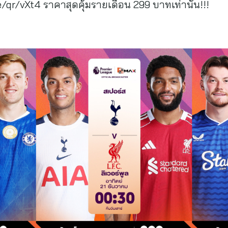
/vXt4 ราคาสุดคุ้มรายเดือน 299 บาทเท่านั้น!!!