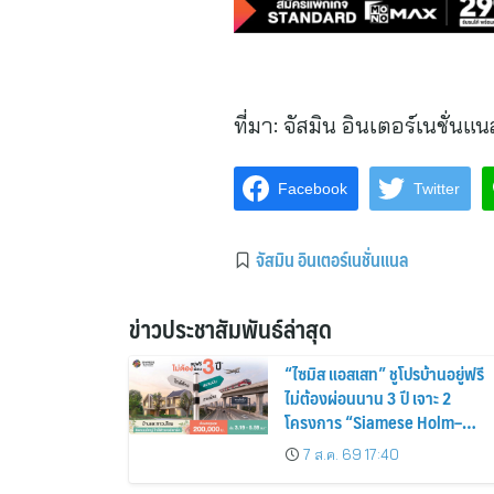
ที่มา:
จัสมิน อินเตอร์เนชั่นแน
Facebook
Twitter
จัสมิน อินเตอร์เนชั่นแนล
ข่าวประชาสัมพันธ์ล่าสุด
“ไซมิส แอสเสท” ชูโปรบ้านอยู่ฟรี
ไม่ต้องผ่อนนาน 3 ปี เจาะ 2
โครงการ “Siamese Holm–
Siamese Blossom” พร้อม
7 ส.ค. 69 17:40
ส่วนลดและสิทธิพิเศษถึง 31