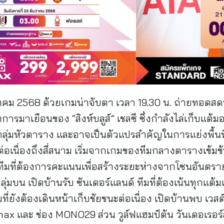
 ธันวาคม 2568 ด้วยเกมน่าจับตา เวลา 19.30 น. ถ่ายทอ
ับการมาเยือนของ “สิงห์บลูส์” เชลซี ซึ่งกำลังไล่เก็บแต้ม
ุ่มหัวตาราง และอาจเป็นตัวแปรสำคัญในการแย่งพื้นที่
่อเนื่องถึงสี่สนาม เริ่มจากเกมของทีมกลางตารางเข้มข้
งทีมที่ต้องการคะแนนเพื่อสร้างระยะห่างจากโซนอันตรา
กลุ่มบน เปิดบ้านรับ ซันเดอร์แลนด์ ทีมที่ต้องเน้นทุกแต้มเพ
ที่ยังต้องเดินหน้าเก็บชัยชนะต่อเนื่อง เปิดบ้านพบ เวสต์แฮ
x และ ช่อง MONO29 ส่วน วูล์ฟแฮมป์ตัน วันเดอเรอร์