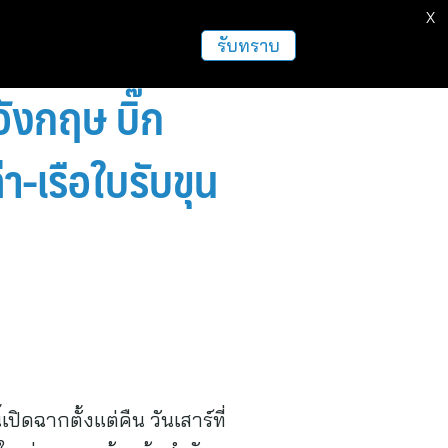
X
ธุรกิจ
ฝากข่าวประชาสัมพันธ์
อื่นๆ
รับทราบ
ังกฤษ บิ๊ก
า-เรือใบรับขุน
ปิดฉากตั้งแต่คืน วันเสาร์ที่