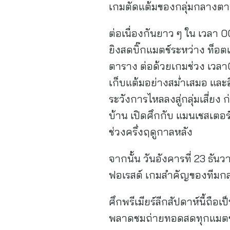
เกมตัดแต้มของกลุ่มกลางต
ต่อเนื่องกันยาว ๆ ใน เวลา 0
ยิงสดบิ๊กแมตช์ระหว่าง ท็อตแ
ตาราง ต่อด้วยเกมช่วง เวลา0
เก็บแต้มอย่างสม่ำเสมอ และ
ระวังการไหลลงสู่กลุ่มเสี่ย
บ้าน เปิดศึกกับ แมนเชสเตอร์
ช่วงครึ่งฤดูกาลหลัง
จากนั้น วันอังคารที่ 23 ธั
ฟอเรสต์ เกมสำคัญของทีมกลุ
ศึกพรีเมียร์ลีกสัปดาห์นี้ถ
พลาดชมถ่ายทอดสดทุกแมตช์