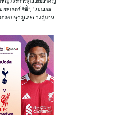
กมใหญ่และการลุ้นแต้มสำคัญ
ชสเตอร์ ซิตี้”, “แมนเชส
สดครบทุกคู่และบางคู่ผ่าน