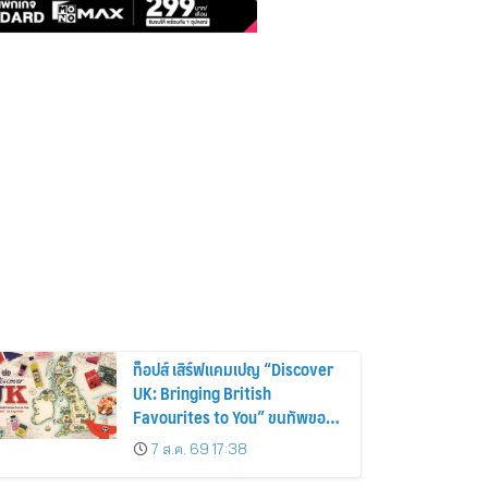
ท็อปส์ เสิร์ฟแคมเปญ “Discover
UK: Bringing British
Favourites to You” ขนทัพของ
อร่อยและไอเท็มฮิตจากสหราช
7 ส.ค. 69 17:38
อาณาจักร ส่งตรงถึงมือตั้งแต่วัน