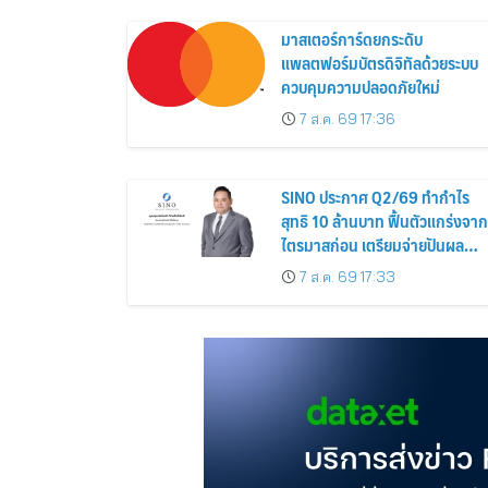
สิงหาคม 2569
มาสเตอร์การ์ดยกระดับ
แพลตฟอร์มบัตรดิจิทัลด้วยระบบ
ควบคุมความปลอดภัยใหม่
7 ส.ค. 69 17:36
SINO ประกาศ Q2/69 ทำกำไร
สุทธิ 10 ล้านบาท ฟื้นตัวแกร่งจาก
ไตรมาสก่อน เตรียมจ่ายปันผล
ระหว่างกาล 0.014423 บาทต่อหุ้
7 ส.ค. 69 17:33
ครึ่งปีหลังมุ่งเติบโตต่อเนื่อง