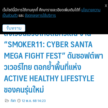
X
เว็บไซต์นี้มีการใช้งานคุกกี้ ศึกษารายละเอียดเพิ่มเติมได้ที่
นโยบายความ
เป็นส่วนตัว
และ
ข้อตกลงการใช้บริการ
เมกาบางนา ผนึก แฟร์เท็กซ์ เปิด
สังเวียนมวยไทยสมัครเล่น งาน
รับทราบ
“SMOKER11: CYBER SANTA
MEGA FIGHT FEST” ดันซอฟต์พา
วเวอร์ไทย ตอกย้ำพื้นที่แห่ง
ACTIVE HEALTHY LIFESTYLE
ของคนรุ่นใหม่
กีฬา
12 พ.ย. 68 14:23