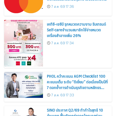
7 ส.ค. 69 17:36
เคทีซี–เจซีบี รุกหมวดความงาม รับเทรนด์
Self-careจำนวนสมาชิกใช้จ่ายหมวด
เครื่องสำอางเพิ่ม 26%
7 ส.ค. 69 17:34
PHOL คว้าคะแนน AGM Checklist 100
คะแนนเต็ม ระดับ “ดีเยี่ยม” ต่อเนื่องเป็นปีที่
7 ตอกย้ำการดำเนินธุรกิจตามหลักธร
รมาภิบาล โปร่งใส สร้างความเชื่อมั่นผู้ถือ
7 ส.ค. 69 17:33
หุ้น
SINO ประกาศ Q2/69 ทำกำไรสุทธิ 10
ล้านบาท ฟื้นตัวแกร่งจากไตรมาสก่อน