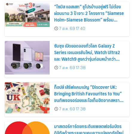
“ไซมิส แอสเสท” ชูโปรบ้านอยู่ฟรี ไม่ต้อง
ผ่อนนาน 3 ปี เจาะ 2 โครงการ “Siamese
Holm–Siamese Blossom” พร้อม
ส่วนลดและสิทธิพิเศษถึง 31 สิงหาคม
7 ส.ค. 69 17:40
2569
ซัมซุง เปิดยอดจองทั่วโลก Galaxy Z
Series เจเนอเรชันใหม่, Watch Ultra2
และ Watch9 สูงกว่ารุ่นก่อนหน้ากว่า
30%
7 ส.ค. 69 17:38
ท็อปส์ เสิร์ฟแคมเปญ “Discover UK:
Bringing British Favourites to You”
ขนทัพของอร่อยและไอเท็มฮิตจากสหราช
อาณาจักร ส่งตรงถึงมือตั้งแต่วันนี้ – 18
7 ส.ค. 69 17:38
สิงหาคมนี้
มาสเตอร์การ์ดยกระดับแพลตฟอร์มบัตร
ดิจิทัลด้วยระบบควบคุมความปลอดภัยใหม่