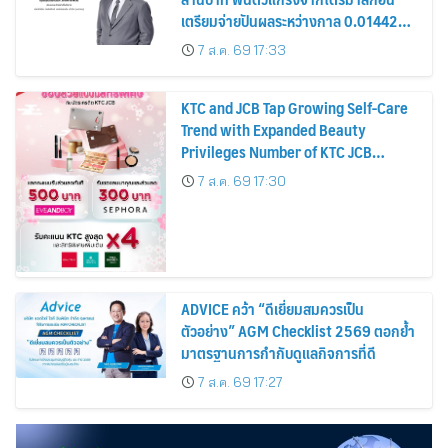
เตรียมจ่ายปันผลระหว่างกาล 0.014423
บาทต่อหุ้น ครึ่งปีหลังมุ่งเติบโตต่อเนื่อง
7 ส.ค. 69 17:33
KTC and JCB Tap Growing Self-Care
Trend with Expanded Beauty
Privileges Number of KTC JCB
Cardmembers Spending on
7 ส.ค. 69 17:30
Cosmetics Rises 26%
ADVICE คว้า “ดีเยี่ยมสมควรเป็น
ตัวอย่าง” AGM Checklist 2569 ตอกย้ำ
มาตรฐานการกำกับดูแลกิจการที่ดี
7 ส.ค. 69 17:27