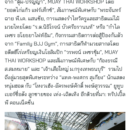
จาก “ตุ้ม-ปริญญา”, MUAY THAI WORKSHOP โดย
“ยอดไก่แก้ว แฟร์เท็กซ์”, สัมภาษณ์พิเศษกับ “พระจันทร์
ฉาย พี.เค. แสนชัย, การแสดงรำไหว้ครูและสาธิตแม่ไม้
มวยไทยโดย “ร.ต.นิธิโรจน์ บัวศรีธรานนท์” หรือ “กำไล
เพชร อโยธยาไฟท์ยิม”, กิจกรรมสาธิตการต่อสู้ป้องกันตัว
จาก “Family BJJ Gym”, การสาธิตกีฬามวยสากลโดย
อดีตฮีโร่เหรียญเงินโอลิมปิก “วรพจน์ เพชรขุ้ม”, MUAY
THAI WORKSHOP และสัมภาษณ์พิเศษกับ “ก้องธรณี
ส.สมหมาย” และ “เจ้าเสือใหญ่ ม.กรุงเทพธนบุรี” รวมไป
ถึงคู่มวยสุดพิเศษระหว่าง “แทค-พงศกร สุเกียง” นักแสดง
หนุ่มฮอต กับ “โหงวเฮ้ง-อัครพงษ์ศักดิ์ พงษ์สุวรรณ” ยูทูบ
เบอร์ชื่อดัง ลูกชายของ เท่ง-เถิดเทิง อีกด้วยที่มา: ทริปเปิ้ล
พี คอนเน็คชั่น