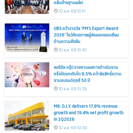
คลื่นย้ายฐานผลิต
10 ส.ค. 69 10:51
UBS คว้ารางวัล ‘PM’s Export Award
2026’ โชว์ศักยภาพผู้ส่งออกยอดเยี่ยม
ด้านความยั่งยืน
10 ส.ค. 69 10:45
ลอรีอัล กรุ๊ป รายงานผลการดำเนินงาน
ครึ่งปีแรกเติบโต 6.5% คว้าลิขสิทธิ์ความ
งามแบรนด์กุชชี่ 50 ปี
10 ส.ค. 69 10:35
MR. D.I.Y. delivers 17.8% revenue
growth and 19.4% net profit growth
in 2Q2026
10 ส.ค. 69 10:30