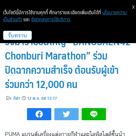
X
เว็บไซต์นี้มีการใช้งานคุกกี้ ศึกษารายละเอียดเพิ่มเติมได้ที่
นโยบายความ
เป็นส่วนตัว
และ
ข้อตกลงการใช้บริการ
PUMA พาร์ทเนอร์หลักการแข่งขัน
วิ่งมาราธอนใหญ่ “BANGSAEN42
รับทราบ
Chonburi Marathon” ร่วม
ปิดฉากความสำเร็จ ต้อนรับผู้เข้า
ร่วมกว่า 12,000 คน
กีฬา
12 พ.ย. 68 13:17
PUMA แบรนด์เครื่องแต่งกายกีฬาและไลฟ์สไตล์ชั้นนำ