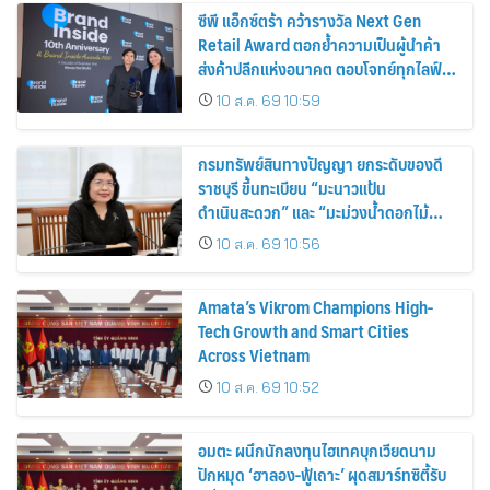
ซีพี แอ็กซ์ตร้า คว้ารางวัล Next Gen
Retail Award ตอกย้ำความเป็นผู้นำค้า
ส่งค้าปลีกแห่งอนาคต ตอบโจทย์ทุกไลฟ์
สไตล์ผู้บริโภค
10 ส.ค. 69 10:59
กรมทรัพย์สินทางปัญญา ยกระดับของดี
ราชบุรี ขึ้นทะเบียน “มะนาวแป้น
ดำเนินสะดวก” และ “มะม่วงน้ำดอกไม้
ราชบุรี” เป็น GI น้องใหม่ เดินหน้าเพิ่ม
10 ส.ค. 69 10:56
มูลค่าเกษตรอัตลักษณ์ ขับเคลื่อน
เศรษฐกิจชุมชน
Amata’s Vikrom Champions High-
Tech Growth and Smart Cities
Across Vietnam
10 ส.ค. 69 10:52
อมตะ ผนึกนักลงทุนไฮเทคบุกเวียดนาม
ปักหมุด ‘ฮาลอง-ฟู้เถาะ’ ผุดสมาร์ทซิตี้รับ