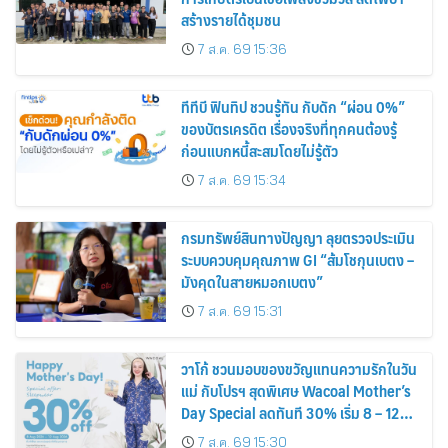
สร้างรายได้ชุมชน
7 ส.ค. 69 15:36
ทีทีบี ฟินทิป ชวนรู้ทัน กับดัก “ผ่อน 0%”
ของบัตรเครดิต เรื่องจริงที่ทุกคนต้องรู้
ก่อนแบกหนี้สะสมโดยไม่รู้ตัว
7 ส.ค. 69 15:34
กรมทรัพย์สินทางปัญญา ลุยตรวจประเมิน
ระบบควบคุมคุณภาพ GI “ส้มโชกุนเบตง –
มังคุดในสายหมอกเบตง”
7 ส.ค. 69 15:31
วาโก้ ชวนมอบของขวัญแทนความรักในวัน
แม่ กับโปรฯ สุดพิเศษ Wacoal Mother’s
Day Special ลดทันที 30% เริ่ม 8 – 12
สิงหาคม 2569
7 ส.ค. 69 15:30