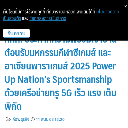
X
เว็บไซต์นี้มีการใช้งานคุกกี้ ศึกษารายละเอียดเพิ่มเติมได้ที่
นโยบายความ
เป็นส่วนตัว
และ
ข้อตกลงการใช้บริการ
ทรู คอร์ปอเรชั่น ผนึกเครือซีพี และ
กกท. ประกาศความพร้อมเจ้าบ้าน
รับทราบ
ต้อนรับมหกรรมกีฬาซีเกมส์ และ
อาเซียนพาราเกมส์ 2025 Power
Up Nation’s Sportsmanship
ด้วยเครือข่ายทรู 5G เร็ว แรง เต็ม
พิกัด
กีฬา
,
ธุรกิจ
11 พ.ย. 68 13:20