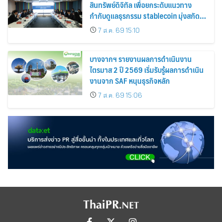
สินทรัพย์ดิจิทัล เพื่อยกระดับแนวทาง
กำกับดูแลธุรกรรม stablecoin มุ่งสกัด
กั้นอาชญากรรมทางเทคโนโลยี
7 ส.ค. 69 15:10
บางจากฯ รายงานผลการดำเนินงาน
ไตรมาส 2 ปี 2569 เริ่มรับรู้ผลการดำเนิน
งานจาก SAF หนุนธุรกิจหลัก
7 ส.ค. 69 15:06