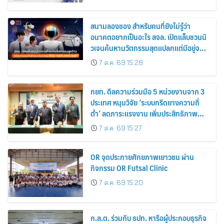
สนามลองของ สำหรับคนที่ยังไม่รู้ว่า
อนาคตอยากเป็นอะไร สจล. เปิดแล็บชวนนิ
วเจนค้นหานวัตกรรมสุดแปลกแต่มีอยู่จริง
พร้อมทดลองสกิลใหม่และค้นหาคณะที่ใช่
7 ส.ค. 69 15:28
ใน “KMITL EXPO 2026”
กยท. ดีลความร่วมมือ 5 หน่วยงานจาก 3
ประเทศ หนุนวิจัย ‘ระบบกรีดยางความถี่
ต่ำ’ ลดภาระแรงงาน เพิ่มประสิทธิภาพ
การจัดการสวนยาง เสริมคุณภาพผลผลิต
7 ส.ค. 69 15:27
ยาง
OR จุดประกายศักยภาพเยาวชน ผ่าน
กิจกรรม OR Futsal Clinic
7 ส.ค. 69 15:20
ก.ล.ต. ร่วมกับ ธปท. หารือผู้ประกอบธุรกิจ