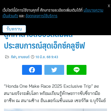
X
เว็บไซต์นี้มีการใช้งานคุกกี้ ศึกษารายละเอียดเพิ่มเติมได้ที่
นโยบายความ
เป็นส่วนตัว
และ
ข้อตกลงการใช้บริการ
ฮอนด้าปลุกความมันส์ ! นำทัพ
ลูกค้าสายสปอร์ตสัมผัส
รับทราบ
ประสบการณ์สุดเอ็กซ์คลูซีฟ
กีฬา
,
ยานยนต์
10 มิ.ย. 68 9:43
“Honda One Make Race 2025 Exclusive Trip” ลง
สนามจริงระดับโลก พร้อมเรียนรู้ทักษะการขับขี่จากมือ
อาชีพ ณ สนามช้าง อินเตอร์เนชั่นแนล เซอร์กิต จ.บุรีรัมย์