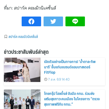
ที่มา:
สปาร์ค คอมมิวนิเคชั่นส์
สปาร์ค คอมมิวนิเคชั่นส์
ข่าวประชาสัมพันธ์ล่าสุด
เปิดตัวอย่างเป็นทางการ! ‘น้ำตาล-ทิพ
นารี’ ขึ้นแท่นแบรนด์แอมบาสเดอร์
FitFlop
7 ส.ค. 69 14:40
ไทยกรุ๊ป โฮลดิ้งส์ จับมือ กทม. ร่วมส่ง
เสริมสุขภาวะคนเมือง ในโครงการ “ตรวจ
สุขภาพฟรีกับ กทม.”