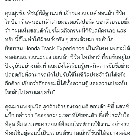
คุณสุรชัย พิชญ์พิสิฐานนท์ เจ้าของรถยนต์ ฮอนด้า ซีวิค
ไทป์อาร์ แฟนฮอนด้าสายมอเตอร์สปอร์ต บอกด้วยรอยยิ้ม
ว่า “ผมเห็นฮอนด้าโปรโมตกิจกรรมนี้ก็รีบสมัครเลย และ
ทริปนี้ก็ไม่ทำให้ผิดหวังจริง ๆ ส่วนตัวผมประทับใจ
กิจกรรม Honda Track Experience เป็นพิเศษ เพราะได้
ทดสอบสมรรถนะของ ฮอนด้า ซีวิค ไทป์อาร์ ที่ผมขับอยู่ใน
ปัจจุบันอย่างเต็มที่ แถมยังได้เรียนรู้เทคนิคการขับขี่อย่าง
ปลอดภัยที่สามารถนำไปปรับใช้ในชีวิตประจำวันได้จริง
อีกด้วย เรียกว่ากิจกรรมนี้ได้ทั้งความรู้ และความประทับ
ใจกลับไปครบเลยครับ”
คุณมานพ ขุนนิล ลูกค้าเจ้าของรถยนต์ ฮอนด้า ซิตี้ แฮทช์
แบ็ก กล่าวว่า “ตลอดระยะเวลาที่ใช้ฮอนด้า สิ่งที่ประทับใจ
ที่สุด คือ สเปกของรถยนต์ที่ตอบโจทย์การใช้งาน อย่างรถ
ที่ผมใช้อยู่ตอนนี้เป็นรถยนต์ขนาดเล็กที่ขับขี่ได้อย่างคล่อง