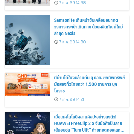
7 ส.ค. 69 14:38
Samsonite เดินหน้าขับเคลื่อนอนาคต
วงการกระเป๋าเดินทาง ด้วยผลิตภัณฑ์ใหม่
ล่าสุด Nexis
7 ส.ค. 69 14:30
มีบ้านได้ในงบล้านต้น ๆ ธอส. ยกทัพทรัพย์
มือสองทั่วไทยกว่า 1,500 รายการ บุก
โคราช
7 ส.ค. 69 14:21
เมื่อเทคโนโลยีผสานศิลปะอย่างลงตัว!
HUAWEI FreeClip 2 S จับมือศิลปินลาย
เส้นอบอุ่น “Tum Ulit” ถ่ายทอดคอลเลก