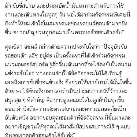
ตัว ขับขี่สบาย และประหยัดน้ำมันเหมาะสำหรับการใช้
งานและเดินทางในทุกๆ วัน พอได้มาร่วมกิจกรรมพิเศษนี้
ยิ่งทำให้ผมเข้าใจในสมรรถนะของรถยนต์ฮอนด้ามากยิ่ง
ขึ้น อยากเชิญชวนทุกคนมาเป็นครอบครัวฮอนด้าครับ”
คุณธิดา แซ่หลี กล่าวด้วยความประทับใจว่า “ปัจจุบันขับ
รถฮอนด้า แจ๊ซ อยู่ค่ะ เป็นครั้งแรกที่ได้เข้าร่วมกิจกรรม
แนวมอเตอร์สปอร์ต รู้สึกตื่นเต้นมากที่จะได้ลงขับในสนาม
แข่งระดับโลก ทางฮอนด้าก็ได้จัดกิจกรรมให้ได้เรียนรู้
เทคนิคการขับขี่ก่อนขับจริง ซึ่งช่วยให้เราขับรถได้มั่นใจขึ้น
ด้วย พอได้ขับจริงบอกเลยว่าเป็นประสบการณ์ที่ว้าวและ
สนุกสุด ๆ ที่สำคัญ คือ การดูแลและใส่ใจลูกค้าในทุกขั้น
ตอน คำนึงถึงความสะดวกสบายและความปลอดภัยเป็น
อันดับหนึ่ง อยากขอบคุณฮอนด้าที่จัดกิจกรรมนี้ขึ้นมาและ
อยากเชิญชวนให้ทุกคนได้มาสัมผัสประสบการณ์ดี ๆ แบบ
ที่พวกเราลูกค้าฮอนด้าได้รับค่ะ”