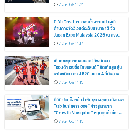
ชันพิเศษ “Space Explorer” สลักลายเส้น
7 ส.ค. 69 14:21
บนเคสหูฟัง
G-Yu Creative ตอกย้ำความเป็นผู้นำ
ด้านการจัดอีเวนต์ระดับนานาชาติ จัด
Japan Expo Malaysia 2026 ณ กรุง
กัวลาลัมเปอร์อย่างยิ่งใหญ่
7 ส.ค. 69 14:17
เดือดทะลุเกาะลอมบอก! ทัพนักบิด
“ฮอนด้า เรซซิ่ง ไทยแลนด์” จัดเต็มสูบ ลุ้น
ล่าโพเดียม ศึก ARRC สนาม 4 ที่มัลดาลิ
กา
7 ส.ค. 69 14:15
ทีทีบี ปลดล็อกข้อจำกัดธุรกิจยุคดิจิทัลด้วย
“ttb business one” ก้าวสู่บทบาท
“Growth Navigator” หนุนลูกค้าสู่การ
เติบโตอย่างแท้จริง
7 ส.ค. 69 14:13