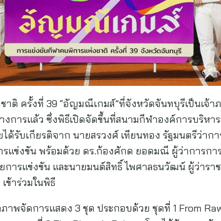
ติ ครั้งที่ 39 “อัญมณีเกมส์”ที่จังหวัดจันทบุรีเป็นเจ้
งการแล้ว ซึ่งพิธีเปิดจัดขึ้นที่สนามกีฬาองค์การบริหารส่
า โดยได้รับเกียรติจาก นายสรวงศ์ เทียนทอง รัฐมนตรีว่
การแข่งขัน พร้อมด้วย ดร.ก้องศักด ยอดมณี ผู้ว่าการ
แข่งขัน และนายมนต์สิทธิ์ ไพศาลธนวัฒน์ ผู้ว่าราชก
ข้าร่วมในพิธี
จ้าภาพจัดการแสดง 3 ชุด ประกอบด้วย ชุดที่ 1 From Raw