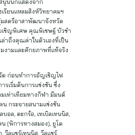
ับสนุนนักแสดงจาก
รงเรียนแหลมสิงห์วิทยาคมฯ
กลุ่มสตรีอาสาพัฒนาจังหวัด
บเชิญพิเศษ คุณพิเชษฐ์ บัวขำ
่าถึงคุณค่าในตัวเองที่เป็น
ามงามและศักยภาพที่แท้จริง
หวัด ก่อนทำการอัญเชิญไฟ
เริ่มต้นการแข่งขัน ซึ่ง
มเท่าเทียมทางกีฬา มีมนต์
000 คน กระจายสนามแข่งขัน
ลบอล, ตะกร้อ, เทเบิลเทนนิส,
คน (พิการทางสมอง), ยูโด
, วีลแชร์เทนนิส, วีลแชร์