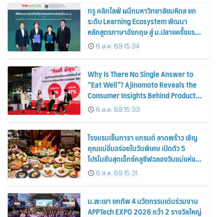
ทรู คลิกไลฟ์ ผนึกมหาวิทยาลัยมหิดล ยก
ระดับ Learning Ecosystem พัฒนา
หลักสูตรภาษาอังกฤษ สู่ ม.ปลายครั้งแรก!
พร้อมใช้ปีการศึกษา 2570
6 ส.ค. 69 15:34
Why Is There No Single Answer to
“Eat Well”? Ajinomoto Reveals the
Consumer Insights Behind Product
Innovation for Every Lifestyle
6 ส.ค. 69 15:33
โรงแรมเซ็นทารา แกรนด์ ลาดพร้าว เชิญ
คุณแม่อิ่มอร่อยในวันพิเศษ เปิดตัว 5
โปรโมชันสุดเอ็กซ์คลูซีฟฉลองวันแม่แห่ง
ชาติ
6 ส.ค. 69 15:31
ม.พะเยา ยกทัพ 4 นวัตกรรมเด่นร่วมงาน
APPTech EXPO 2026 คว้า 2 รางวัลใหญ่