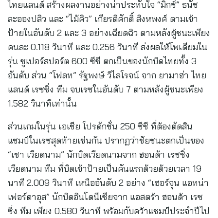
ไทยแลนด์ สร้างผลงานอย่างน่าประทับใจ “มิกซ์” ธนัช
ละอองปลิว และ “ไม้คิว” เกียรติศักดิ์ สิงหพงศ์ ตามเข้า
ป้ายในอันดับ 2 และ 3 อย่างเฉียดฉิว ตามหลังผู้ชนะเพียง
คนละ 0.118 วินาที และ 0.256 วินาที ส่งผลให้โพเดียมใน
รุ่น ซูเปอร์สปอร์ต 600 ซีซี ตกเป็นของนักบิดไทยทั้ง 3
อันดับ ส่วน “โฟลท” รัฐพงษ์ วิไลโรจน์ จาก ยามาฮ่า ไทย
แลนด์ เรซซิ่ง ทีม จบเรซในอันดับ 7 ตามหลังผู้ชนะเพียง
1.582 วินาทีเท่านั้น
ส่วนเกมในรุ่น เอเชีย โปรดักชั่น 250 ซีซี ที่ต้องตัดสิน
แชมป์ในเรซสุดท้ายเช่นกัน ปรากฏว่าชัยชนะตกเป็นของ
“เชา เวียดนาม” นักบิดเวียดนามจาก ฮอนด้า เรซซิ่ง
เวียดนาม ทีม ที่บิดเข้าป้ายเป็นคันแรกด้วยด้วยเวลา 19
นาที 2.009 วินาที เหนืออันดับ 2 อย่าง “เฮอร์จุน แอทน่า
เฟอร์ดาอุส” นักบิดอินโดนีเซียจาก แอสตร้า ฮอนด้า เรซ
ซิ่ง ทีม เพียง 0.580 วินาที พร้อมกับคว้าแชมป์ประจำปีไป