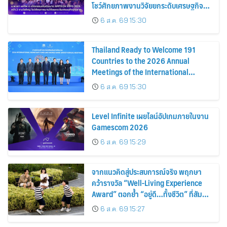
โชว์ศักยภาพงานวิจัยยกระดับเศรษฐกิจ
ฐานราก
6 ส.ค. 69 15:30
Thailand Ready to Welcome 191
Countries to the 2026 Annual
Meetings of the International
Monetary Fund and the World Bank
6 ส.ค. 69 15:30
Group Showcasing Thai Soft Power
to the World
Level Infinite เผยไลน์อัปเกมภายในงาน
Gamescom 2026
6 ส.ค. 69 15:29
จากแนวคิดสู่ประสบการณ์จริง พฤกษา
คว้ารางวัล “Well-Living Experience
Award” ตอกย้ำ “อยู่ดี…ทั้งชีวิต” ที่สัมผัส
ได้ในทุกวัน
6 ส.ค. 69 15:27