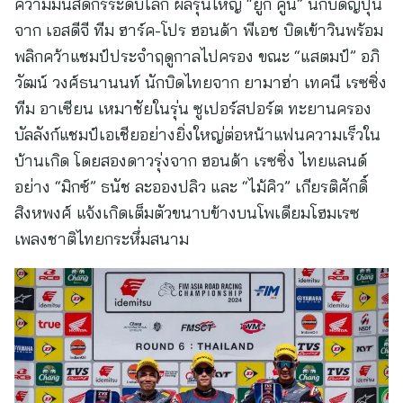
ความมันส์ดีกรีระดับโลก ผลรุ่นใหญ่ “ยูกิ คูนิ” นักบิดญี่ปุ่น
จาก เอสดีจี ทีม ฮาร์ค-โปร ฮอนด้า พีเอช บิดเข้าวินพร้อม
พลิกคว้าแชมป์ประจำฤดูกาลไปครอง ขณะ “แสตมป์” อภิ
วัฒน์ วงศ์ธนานนท์ นักบิดไทยจาก ยามาฮ่า เทคนี เรซซิ่ง
ทีม อาเซียน เหมาชัยในรุ่น ซูเปอร์สปอร์ต ทะยานครอง
บัลลังก์แชมป์เอเชียอย่างยิ่งใหญ่ต่อหน้าแฟนความเร็วใน
บ้านเกิด โดยสองดาวรุ่งจาก ฮอนด้า เรซซิ่ง ไทยแลนด์
อย่าง “มิกซ์” ธนัช ละอองปลิว และ “ไม้คิว” เกียรติศักดิ์
สิงหพงศ์ แจ้งเกิดเต็มตัวขนาบข้างบนโพเดียมโฮมเรซ
เพลงชาติไทยกระหึ่มสนาม