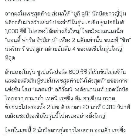
จากผลในเรซสุดท้าย ส่งผลให้ “ยูกิ คูนิ” นักบิดชาวญี่ปุ่น
พลิกกลับมาคว้าแชมป์ประจำปีในรุ่น เอเชีย ซูเปอร์ไบค์
1,000 ซีซี ไปครองได้อย่างยิ่งใหญ่ โดยมีคะแนนเหนือ
“แอนดี้ ฟาริด อิซอิฮาห์” เพียง 2 แต้มเท่านั้น ขณะที่ “ชิพ”
นครินทร์ จบฤดูกาลด้วยอันดับ 4 ของเอเชียในรุ่นใหญ่
ที่สุด
ด้านเกมในรุ่น ซูเปอร์สปอร์ต 600 ซีซี ก็เข้มขันไม่แพ้กัน
และต้องตัดสินผู้ชนะในเรซสุดท้ายถึงโค้งสุดท้ายของการ
แข่งขัน โดย “แสตมป์” อภิวัฒน์ วงศ์ธนานนท์ ยอดนักบิด
ไทยจาก ยามาฮ่า เทคนี เรซซิ่ง ทีม อาเซียน กวาด
ชัยชนะไปครองทั้ง 2 เรซ ด้วยเวลา 20 นาที 0.313 วินาที
เถลิงแชมป์เอเชียในรุ่นนี้ไปครองอย่างยิ่งใหญ่
โดยในเรซนี้ 2 นักบิดดาวรุ่งชาวไทยจาก ฮอนด้า เรซซิ่ง