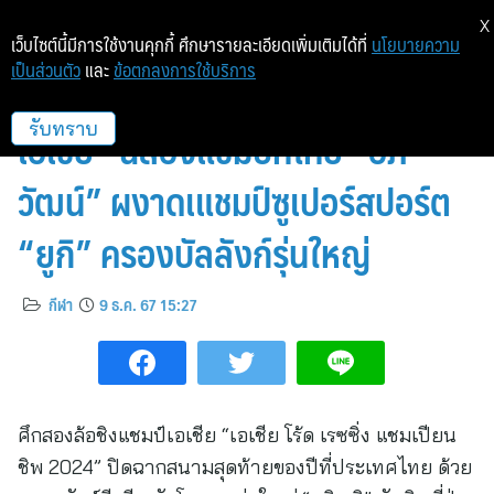
X
เว็บไซต์นี้มีการใช้งานคุกกี้ ศึกษารายละเอียดเพิ่มเติมได้ที่
นโยบายความ
เป็นส่วนตัว
และ
ข้อตกลงการใช้บริการ
ความมันส์ระดับโลก! “ศึกสองล้อ
เอเชีย” ฉลองแชมป์ที่ไทย “อภิ
รับทราบ
วัฒน์” ผงาดเแชมป์ซูเปอร์สปอร์ต
“ยูกิ” ครองบัลลังก์รุ่นใหญ่
กีฬา
9 ธ.ค. 67 15:27
ศึกสองล้อชิงแชมป์เอเชีย “เอเชีย โร้ด เรซซิ่ง แชมเปียน
ชิพ 2024” ปิดฉากสนามสุดท้ายของปีที่ประเทศไทย ด้วย