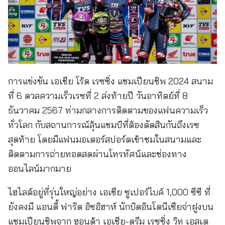
การแข่งขัน เอเชีย โร้ด เรซซิ่ง แชมเปียนชิพ 2024 สนาม
ที่ 6 ดวลความเร็วเรซที่ 2 ส่งท้ายปี วันอาทิตย์ที่ 8
ธันวาคม 2567 ท่ามกลางการติดตามของแฟนความเร็ว
ทั่วโลก กับสถานการณ์ลุ้นแชมป์ที่ต้องตัดสินกันถึงเรซ
สุดท้าย โดยมีแฟนมอเตอร์สปอร์ตเข้าชมในสนามและ
ติดตามการถ่ายทอดสดผ่านโทรทัศน์และช่องทาง
ออนไลน์มากมาย
ไฮไลต์อยู่ที่รุ่นใหญ่อย่าง เอเชีย ซูเปอร์ไบค์ 1,000 ซีซี ที่
ยังคงมี แอนดี้ ฟาริด อิซอิฮาห์ นักบิดอินโดนีเซียจ่าฝูงบน
แชมเปียนชิพจาก ฮอนด้า เอเชีย-ดรีม เรซซิ่ง วิท เอสเต