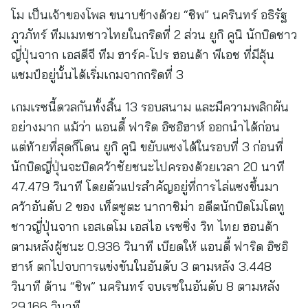
โม เป็นเจ้าของโพล ขนาบข้างด้วย “ชิพ” นครินทร์ อธิรัฐ
ภูวภัทร์ ทีมเมทชาวไทยในกริดที่ 2 ส่วน ยูกิ คูนิ นักบิดชาว
ญี่ปุ่นจาก เอสดีจี ทีม ฮาร์ค-โปร ฮอนด้า พีเอช ที่มีลุ้น
แชมป์อยู่นั้นได้เริ่มเกมจากกริดที่ 3
เกมเรซนี้ดวลกันทั้งสิ้น 13 รอบสนาม และมีความพลิกผัน
อย่างมาก แม้ว่า แอนดี้ ฟาริด อิซอิฮาห์ ออกนำได้ก่อน
แต่ท้ายที่สุดก็โดน ยูกิ คูนิ ขยับแซงได้ในรอบที่ 3 ก่อนที่
นักบิดญี่ปุ่นจะบิดคว้าชัยชนะไปครองด้วยเวลา 20 นาที
47.479 วินาที โดยตัวแปรสำคัญอยู่ที่การไล่แซงขึ้นมา
คว้าอันดับ 2 ของ เท็ตซูตะ นากาชิม่า อดีตนักบิดโมโตทู
ชาวญี่ปุ่นจาก เอสเตโม เอสไอ เรซซิ่ง วิท ไทย ฮอนด้า
ตามหลังผู้ชนะ 0.936 วินาที เบียดให้ แอนดี้ ฟาริด อิซอิ
ฮาห์ ตกไปจบการแข่งขันในอันดับ 3 ตามหลัง 3.448
วินาที ด้าน “ชิพ” นครินทร์ จบเรซในอันดับ 8 ตามหลัง
29.166 วินาที