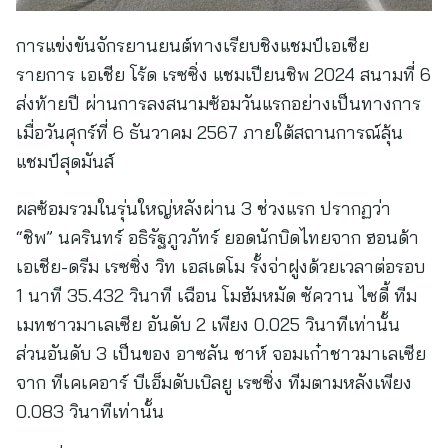
การแข่งขันจักรยานยนต์ทางเรียบชิงแชมป์เอเชีย
รายการ เอเชีย โร้ด เรซซิ่ง แชมเปียนชิพ 2024 สนามที่ 6
ส่งท้ายปี ผ่านการลงสนามซ้อมวันแรกอย่างเป็นทางการ
เมื่อวันศุกร์ที่ 6 ธันวาคม 2567 ภายใต้สถานการณ์ลุ้น
แชมป์สุดมันส์
ผลซ้อมรวมในรุ่นใหญ่หลังผ่าน 3 ช่วงแรก ปรากฏว่า
“ชิพ” นครินทร์ อธิรัฐภูวภัทร์ ยอดนักบิดไทยจาก ฮอนด้า
เอเชีย-ดรีม เรซซิ่ง วิท เอสเตโม รั้งจ่าฝูงด้วยเวลาต่อรอบ
1 นาที 35.432 วินาที เฉือน โมฮัมหมัด ซัควาน ไซดี้ ทีม
เมทชาวมาเลเซีย อันดับ 2 เพียง 0.025 วินาทีเท่านั้น
ส่วนอันดับ 3 เป็นของ อาซลัน ชาห์ จอมเก๋าชาวมาเลเซีย
จาก ทีเคเคอาร์ บีเอ็มดับเบิลยู เรซซิ่ง ทีมตามหลังเพียง
0.083 วินาทีเท่านั้น