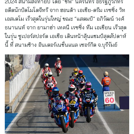
2024 สนามส่งท้ายปี โดย “ชิพ” นครินทร์ อธิรัฐภูวภัทร์
อดีตนักบิดโมโตจีทรี จาก ฮอนด้า เอเชีย-ดรีม เรซซิ่ง วิท
เอสเตโม เร็วสุดในรุ่นใหญ่ ขณะ “แสตมป์” อภิวัฒน์ วงศ์
ธนานนท์ จาก ยามาฮ่า เทคนี เรซซิ่ง ทีม เอเชียน เร็วสุด
ในรุ่น ซูเปอร์สปอร์ต เอเชีย เดินหน้าลุ้นแชมป์สุดสัปดาห์
นี้ ที่ สนามช้าง อินเตอร์เนชั่นแนล เซอร์กิต จ.บุรีรัมย์