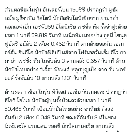
ส่วนผลซ้อมในรุ่น อันเดอร์โบน 150ซีซี ปรากฏว่า มูฮัม
หมัด มูร็อบบิน วิตโตนี นักบิดอินโดนีเซียจาก ยามาฮ่า
แอลเอฟเอ็น เอชพี969 อิโดนีเซีย เรซซิ่ง ทีม รั้งจ่าฝูงด้วย
เวลา 1 นาที 59.819 วินาที เหนือทีมเมทอย่าง ฮุสนี ไซนุล
ฟูอัดซี อนัดับ 2 เพียง 0.462 วินาที ตามด้วยจอห์น เอเม
อร์สัน อินกีโต นักบิดฟิลิปปินส์จาก โฟร์เอสวันเอ็ม อีโว ยา
มาฮ่า เรซซิ่ง ทีม ในอันดับ 3 ตามหลัง 0.657 วินาที ด้าน
นักบิดไทยอย่าง “เติ้ล” พีรพงศ์ หลุยบุญเป็ง จาก วัน ฟอร์
ออล์ รั้งอันดับ 10 ตามหลัง 1.131 วินาที
ด้านผลการซ้อมในรุ่น ทีวีเอส เอเชีย วันเมคเรซ ปรากฏว่า
ฮิโรกิ โอโนะ นักบิดญี่ปุ่นรั้งหัวแถวด้วยเวลา 1 นาที
50.465 วินาที เฉือนนักบิดไทยอย่าง อาทิตย์ กังแฮ
อันดับ 2 เพียง 0.049 วินาที ขณะที่อันดับ 3 เป็นของ
โมฮัมหมัด แรมแดน รอสซี นักบิดมาเลเซีย ตามหลัง