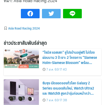
ที่มา:
Asia Road Racing 2024
Asia Road Racing 2024
ข่าวประชาสัมพันธ์ล่าสุด
“ไซมิส แอสเสท” ชูโปรบ้านอยู่ฟรี ไม่ต้อง
ผ่อนนาน 3 ปี เจาะ 2 โครงการ “Siamese
Holm–Siamese Blossom” พร้อม
ส่วนลดและสิทธิพิเศษถึง 31 สิงหาคม
7 ส.ค. 69 17:40
2569
ซัมซุง เปิดยอดจองทั่วโลก Galaxy Z
Series เจเนอเรชันใหม่, Watch Ultra2
และ Watch9 สูงกว่ารุ่นก่อนหน้ากว่า
30%
7 ส.ค. 69 17:38