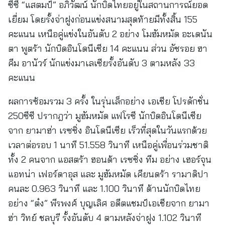
ซีซี “แสตมป์” อภิวัฒน์ นักบิดไทยอยู่ในสถานการณ์ยอด
เยี่ยม โดยรั้งจ่าฝูงก่อนแข่งสนามสุดท้ายมีทั้งสิ้น 155
คะแนน เหนือคู่แข่งในอันดับ 2 อย่าง โมฮัมหมัด อะเดนัน
ตา พูตร้า นักบิดอินโดนีเซีย 14 คะแนน ส่วน อัซรอย ฮา
คีม อานัวร์ นักแข่งมาเลเซียรั้งอันดับ 3 ตามหลัง 33
คะแนน
ผลการซ้อมรวม 3 ครั้ง ในรุ่นเล็กอย่าง เอเชีย โปรดักชั่น
250ซีซี ปรากฎว่า มูฮัมหมัด แฟโรซี นักบิดอินโดนีเซีย
จาก ยามาฮ่า เรซซิ่ง อินโดนีเซีย เร็วที่สุดในวันแรกด้วย
เวลาต่อรอบ 1 นาที 51.558 วินาที เหนือคู่เพื่อนร่วมชาติ
ทั้ง 2 คนจาก แอสตร้า ฮอนด้า เรซซิ่ง ทีม อย่าง เฮอร์จุน
แอทน่า เฟอร์ดาอุส และ มูฮัมหมัด เคียนดร้า รามาดิปา
คนละ 0.963 วินาที และ 1.100 วินาที ด้านนักบิดไทย
อย่าง “ต๋ง” พีรพงศ์ บุญเลิศ อดีตแชมป์เอเชียจาก ยามา
ฮ่า วิทย์ ชลบุรี รั้งอันดับ 4 ตามหลังจ่าฝูง 1.102 วินาที