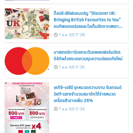
ท็อปส์ เสิร์ฟแคมเปญ “Discover UK:
Bringing British Favourites to You”
ขนทัพของอร่อยและไอเท็มฮิตจากสหราช
อาณาจักร ส่งตรงถึงมือตั้งแต่วันนี้ – 18
7 ส.ค. 69 17:38
สิงหาคมนี้
มาสเตอร์การ์ดยกระดับแพลตฟอร์มบัตร
ดิจิทัลด้วยระบบควบคุมความปลอดภัยใหม่
7 ส.ค. 69 17:36
เคทีซี–เจซีบี รุกหมวดความงาม รับเทรนด์
Self-careจำนวนสมาชิกใช้จ่ายหมวด
เครื่องสำอางเพิ่ม 26%
7 ส.ค. 69 17:34