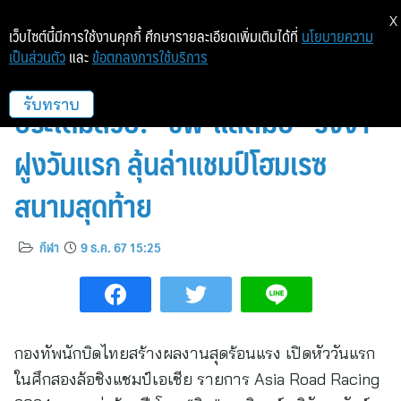
X
เว็บไซต์นี้มีการใช้งานคุกกี้ ศึกษารายละเอียดเพิ่มเติมได้ที่
นโยบายความ
เป็นส่วนตัว
และ
ข้อตกลงการใช้บริการ
ชิงแชมป์เอเชีย! “ทัพนักบิดไทย”
ประเดิมสวย! “ชิพ-แสตมป์” รั้งจ่า
รับทราบ
ฝูงวันแรก ลุ้นล่าแชมป์โฮมเรซ
สนามสุดท้าย
กีฬา
9 ธ.ค. 67 15:25
กองทัพนักบิดไทยสร้างผลงานสุดร้อนแรง เปิดหัววันแรก
ในศึกสองล้อชิงแชมป์เอเชีย รายการ Asia Road Racing