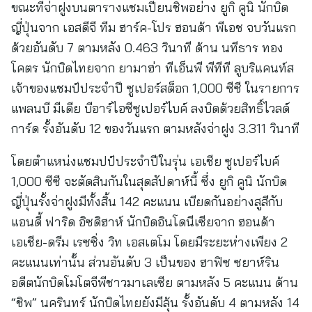
ขณะที่จ่าฝูงบนตารางแชมเปียนชิพอย่าง ยูกิ คูนิ นักบิด
ญี่ปุ่นจาก เอสดีจี ทีม ฮาร์ค-โปร ฮอนด้า พีเอช จบวันแรก
ด้วยอันดับ 7 ตามหลัง 0.463 วินาที ด้าน นทีธาร ทอง
โคตร นักบิดไทยจาก ยามาฮ่า ทีเอ็นพี พีทีที ลูบริแคนท์ส
เจ้าของแชมป์ประจำปี ซูเปอร์สต็อก 1,000 ซีซี ในรายการ
แพลนบี มีเดีย บีอาร์ไอซีซูเปอร์ไบค์ ลงบิดด้วยสิทธิ์ไวลด์
การ์ด รั้งอันดับ 12 ของวันแรก ตามหลังจ่าฝูง 3.311 วินาที
โดยตำแหน่งแชมปป์ประจำปีในรุ่น เอเชีย ซูเปอร์ไบค์
1,000 ซีซี จะตัดสินกันในสุดสัปดาห์นี้ ซึ่ง ยูกิ คูนิ นักบิด
ญี่ปุ่นรั้งจ่าฝูงมีทั้งสิ้น 142 คะแนน เบียดกันอย่างสูสีกับ
แอนดี้ ฟาริด อิซดิฮาห์ นักบิดอินโดนีเซียจาก ฮอนด้า
เอเชีย-ดรีม เรซซิ่ง วิท เอสเตโม โดยมีระยะห่างเพียง 2
คะแนนเท่านั้น ส่วนอันดับ 3 เป็นของ ฮาฟิซ ซยาห์ริน
อดีตนักบิดโมโตจีพีชาวมาเลเซีย ตามหลัง 5 คะแนน ด้าน
“ชิพ” นครินทร์ นักบิดไทยยังมีลุ้น รั้งอันดับ 4 ตามหลัง 14