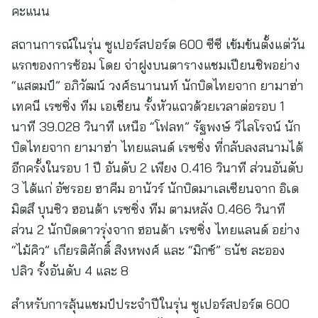
คะแนน
สถานการณ์ในรุ่น ซูเปอร์สปอร์ต 600 ซีซี เข้มข้นตั้งแต่วัน
แรกของการซ้อม โดย จ่าฝูงบนตารางแชมเปียนชิพอย่าง
“แสตมป์” อภิวัฒน์ วงศ์ธนานนท์ นักบิดไทยจาก ยามาฮ่า
เทคนี เรซซิ่ง ทีม เอเชียน รั้งหัวแถวด้วยเวลาต่อรอบ 1
นาที 39.028 วินาที เหนือ “โฟลท” รัฐพงษ์ วิไลโรจน์ นัก
บิดไทยจาก ยามาฮ่า ไทยแลนด์ เรซซิ่ง ที่กลับลงสนามได้
อีกครั้งในรอบ 1 ปี อันดับ 2 เพียง 0.416 วินาที ส่วนอันดับ
3 ได้แก่ อัซรอย ฮาคีม อานัวร์ นักบิดมาเลเซียนจาก อิเด
มิตสึ บุนซิว ฮอนด้า เรซซิ่ง ทีม ตามหลัง 0.466 วินาที
ส่วน 2 นักบิดดาวรุ่งจาก ฮอนด้า เรซซิ่ง ไทยแลนด์ อย่าง
“ไม้คิว” เกียรติศักดิ์ สิงหพงศ์ และ “มิกซ์” ธนัช ละออง
ปลิว รั้งอันดับ 4 และ 8
สำหรับการลุ้นแชมป์ประจำปีในรุ่น ซูเปอร์สปอร์ต 600