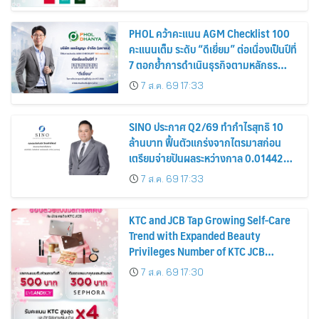
PHOL คว้าคะแนน AGM Checklist 100
คะแนนเต็ม ระดับ “ดีเยี่ยม” ต่อเนื่องเป็นปีที่
7 ตอกย้ำการดำเนินธุรกิจตามหลักธร
รมาภิบาล โปร่งใส สร้างความเชื่อมั่นผู้ถือ
7 ส.ค. 69 17:33
หุ้น
SINO ประกาศ Q2/69 ทำกำไรสุทธิ 10
ล้านบาท ฟื้นตัวแกร่งจากไตรมาสก่อน
เตรียมจ่ายปันผลระหว่างกาล 0.014423
บาทต่อหุ้น ครึ่งปีหลังมุ่งเติบโตต่อเนื่อง
7 ส.ค. 69 17:33
KTC and JCB Tap Growing Self-Care
Trend with Expanded Beauty
Privileges Number of KTC JCB
Cardmembers Spending on
7 ส.ค. 69 17:30
Cosmetics Rises 26%