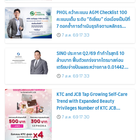
PHOL คว้าคะแนน AGM Checklist 100
คะแนนเต็ม ระดับ “ดีเยี่ยม” ต่อเนื่องเป็นปีที่
7 ตอกย้ำการดำเนินธุรกิจตามหลักธร
รมาภิบาล โปร่งใส สร้างความเชื่อมั่นผู้ถือ
7 ส.ค. 69 17:33
หุ้น
SINO ประกาศ Q2/69 ทำกำไรสุทธิ 10
ล้านบาท ฟื้นตัวแกร่งจากไตรมาสก่อน
เตรียมจ่ายปันผลระหว่างกาล 0.014423
บาทต่อหุ้น ครึ่งปีหลังมุ่งเติบโตต่อเนื่อง
7 ส.ค. 69 17:33
KTC and JCB Tap Growing Self-Care
Trend with Expanded Beauty
Privileges Number of KTC JCB
Cardmembers Spending on
7 ส.ค. 69 17:30
Cosmetics Rises 26%