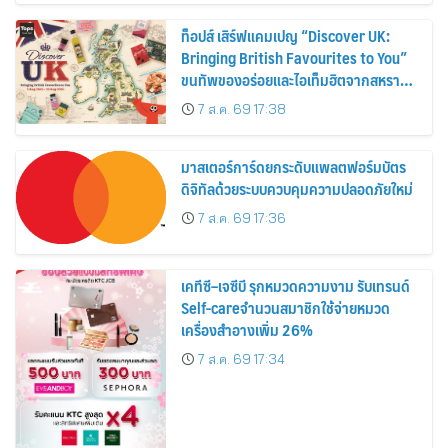
ท็อปส์ เสิร์ฟแคมเปญ “Discover UK:
Bringing British Favourites to You”
ขนทัพของอร่อยและไอเท็มฮิตจากสหราช
อาณาจักร ส่งตรงถึงมือตั้งแต่วันนี้ – 18
7 ส.ค. 69 17:38
สิงหาคมนี้
มาสเตอร์การ์ดยกระดับแพลตฟอร์มบัตร
ดิจิทัลด้วยระบบควบคุมความปลอดภัยใหม่
7 ส.ค. 69 17:36
เคทีซี–เจซีบี รุกหมวดความงาม รับเทรนด์
Self-careจำนวนสมาชิกใช้จ่ายหมวด
เครื่องสำอางเพิ่ม 26%
7 ส.ค. 69 17:34