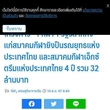
X
เว็บไซต์นี้มีการใช้งานคุกกี้ ศึกษารายละเอียดเพิ่มเติมได้ที่
นโยบายความ
เป็นส่วนตัว
และ
ข้อตกลงการใช้บริการ
EXIM BANK มอบเงินสนับสนุน
โครงการ “1 กีฬา 1 รัฐวิสาหกิจ”
รับทราบ
แก่สมาคมกีฬายิงปืนรณยุทธแห่ง
ประเทศไทย และสมาคมกีฬาเอ็กซ์
ตรีมแห่งประเทศไทย 4 ปี รวม 32
ล้านบาท
กีฬา
,
เศรษฐกิจ/การเงิน
16 ส.ค. 67 8:40