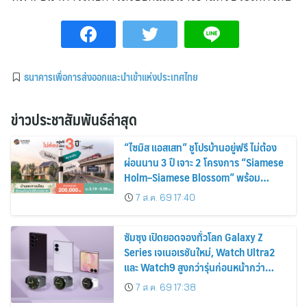
ธนาคารเพื่อการส่งออกและนำเข้าแห่งประเทศไทย
ข่าวประชาสัมพันธ์ล่าสุด
“ไซมิส แอสเสท” ชูโปรบ้านอยู่ฟรี ไม่ต้อง
ผ่อนนาน 3 ปี เจาะ 2 โครงการ “Siamese
Holm–Siamese Blossom” พร้อม
ส่วนลดและสิทธิพิเศษถึง 31 สิงหาคม
7 ส.ค. 69 17:40
2569
ซัมซุง เปิดยอดจองทั่วโลก Galaxy Z
Series เจเนอเรชันใหม่, Watch Ultra2
และ Watch9 สูงกว่ารุ่นก่อนหน้ากว่า
30%
7 ส.ค. 69 17:38