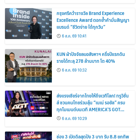
กรุงศรีคว้ารางวัล Brand Experience
Excellence Award ตอกย้ำคำมั่นสัญญา
แบรนด์ “ชีวิตง่าย ได้ทุกวัน”
6 ส.ค. 69 10:41
KUN ฝ่าปัจจัยลบอสังหาฯ ครึ่งปีแรกดัน
รายได้ทะลุ 278 ล้านบาท โต 40%
6 ส.ค. 69 10:32
ส่งแรงเชียร์จากไทยให้ถึงเวทีโลก! ทรูวิชั่น
ส์ ชวนคนไทยร่วมลุ้น “เนเน่ รอยัล” ครบ
ทุกโมเมนต์บนเวที AMERICA’S GOT
TALENT SEASON 21
6 ส.ค. 69 10:29
ช่อง 3 เปิดดีลสุดปัง 3 บาท รับ 8.8 ยกทัพ