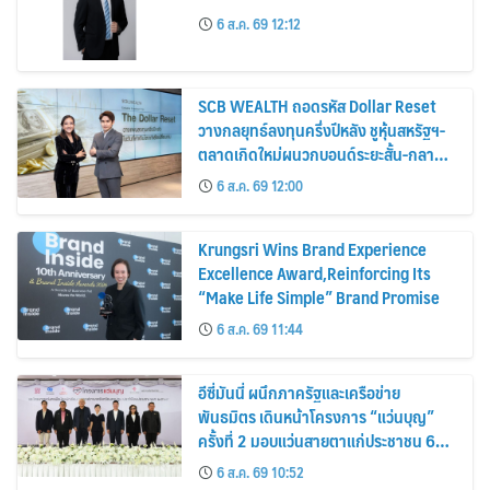
6 ส.ค. 69 12:12
SCB WEALTH ถอดรหัส Dollar Reset
วางกลยุทธ์ลงทุนครึ่งปีหลัง ชูหุ้นสหรัฐฯ-
ตลาดเกิดใหม่ผนวกบอนด์ระยะสั้น-กลาง
เสริมพอร์ตแกร่ง
6 ส.ค. 69 12:00
Krungsri Wins Brand Experience
Excellence Award,Reinforcing Its
“Make Life Simple” Brand Promise
6 ส.ค. 69 11:44
อีซี่มันนี่ ผนึกภาครัฐและเครือข่าย
พันธมิตร เดินหน้าโครงการ “แว่นบุญ”
ครั้งที่ 2 มอบแว่นสายตาแก่ประชาชน 600
คน ขยายโอกาสการมองเห็นสู่ชุมชนไทย
6 ส.ค. 69 10:52