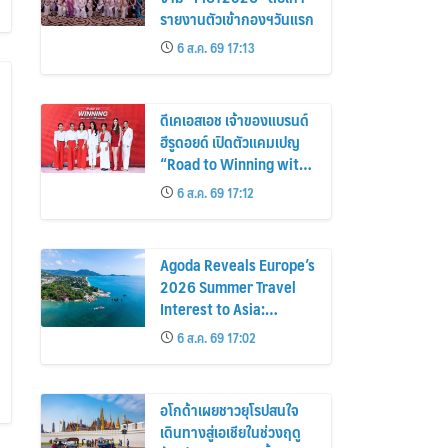
รายงานตัวเข้ากองฯวันแรก
6 ส.ค. 69 17:13
ดีเคเอสเอช เจ้าของแบรนด์
ฮีรูดอยด์ เปิดตัวแคมเปญ
“Road to Winning with
the MPS Science”
6 ส.ค. 69 17:12
Agoda Reveals Europe’s
2026 Summer Travel
Interest to Asia:
Bangkok, Koh Samui,
6 ส.ค. 69 17:02
and Pattaya Among the
Top Cities
อโกด้าเผยชาวยุโรปสนใจ
เดินทางสู่เอเชียในช่วงฤดู