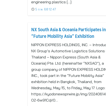
engineering plastics […]
5 ก.พ. 68 12:47
NX South Asia & Oceania Participates in
“Future Mobility Asia” Exhibition
NIPPON EXPRESS HOLDINGS, INC. – Introdu
NX Group’s Automotive Logistics Solutions 
Thailand – Nippon Express (South Asia &
Oceania) Pte. Ltd. (hereinafter “NXSAO”), a
group company of NIPPON EXPRESS HOLDI
INC., took part in the “Future Mobility Asia”
exhibition held in Bangkok, Thailand, from
Wednesday, May 15, to Friday, May 17. Logo:
https://kyodonewsprwire.jp/img/20240614
O2-6w91CqV0…