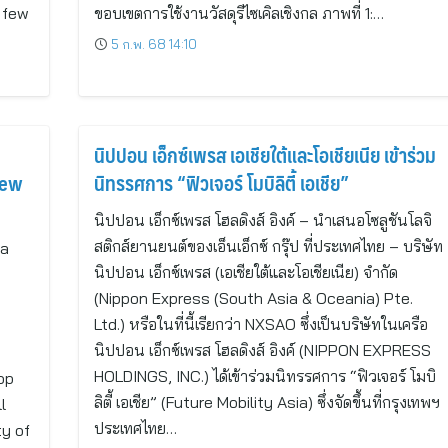
t few
ขอบเขตการใช้งานวัสดุรีไซเคิลเชิงกล ภาพที่ 1:…
5 ก.พ. 68 14:10
นิปปอน เอ็กซ์เพรส เอเชียใต้และโอเชียเนีย เข้าร่วม
New
นิทรรศการ “ฟิวเจอร์ โมบิลิตี้ เอเชีย”
นิปปอน เอ็กซ์เพรส โฮลดิงส์ อิงค์ – นำเสนอโซลูชันโลจิ
สติกส์ยานยนต์ของเอ็นเอ็กซ์ กรุ๊ป ที่ประเทศไทย – บริษัท
 a
นิปปอน เอ็กซ์เพรส (เอเชียใต้และโอเชียเนีย) จำกัด
(Nippon Express (South Asia & Oceania) Pte.
Ltd.) หรือในที่นี้เรียกว่า NXSAO ซึ่งเป็นบริษัทในเครือ
นิปปอน เอ็กซ์เพรส โฮลดิงส์ อิงค์ (NIPPON EXPRESS
HOLDINGS, INC.) ได้เข้าร่วมนิทรรศการ “ฟิวเจอร์ โมบิ
op
ลิตี้ เอเชีย” (Future Mobility Asia) ซึ่งจัดขึ้นที่กรุงเทพฯ
l
ประเทศไทย…
ty of