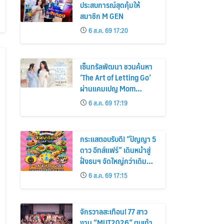
ประสบการณ์สุดคุ้มให้
สมาชิก M GEN
6 ส.ค. 69 17:20
เซ็นทรัลพัฒนา ชวนค้นหา
‘The Art of Letting Go’
ผ่านแคมเปญ Mom
Moments: Proud Mom.
6 ส.ค. 69 17:19
Proud of My Mom.
กระแสตอบรับดี! “ปัญญา 5
ดาว อีทส์แฟร์” เดินหน้าสู่
ฝั่งธนฯ จัดใหญ่กว่าเดิม
ร้านเด็ดเพิ่ม อิ่มฟิน 10 วัน
6 ส.ค. 69 17:15
เต็ม!
จักรวาลสะเทือน! 77 สาว
งาม “MUT2026” ตบเท้า