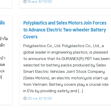
19 เม.ย. 67 13:00
ลัง
Polyplastics and Selex Motors Join Forces
to Advance Electric Two-wheeler Battery
Covers
จำกัด
ติก
Polyplastics Co., Ltd. Polyplastics Co., Ltd., a
global leader in engineering plastics, is pleased
กนำ
to announce that its DURANEX(R) PBT has been
อเต
selected for battery packs produced by Selex
ock
Smart Electric Vehicles Joint Stock Company
ร์
(Selex Motors), an electric motorcycle start-up
from Vietnam. Battery covers play a crucial role
in EVs by providing safety and […]
20 ก.พ. 67 12:00