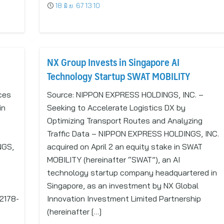
18 มิ.ย. 67 13:10
NX Group Invests in Singapore AI
Technology Startup SWAT MOBILITY
ces
Source: NIPPON EXPRESS HOLDINGS, INC. –
in
Seeking to Accelerate Logistics DX by
Optimizing Transport Routes and Analyzing
Traffic Data – NIPPON EXPRESS HOLDINGS, INC.
NGS,
acquired on April 2 an equity stake in SWAT
MOBILITY (hereinafter “SWAT”), an AI
technology startup company headquartered in
Singapore, as an investment by NX Global
2178-
Innovation Investment Limited Partnership
(hereinafter […]