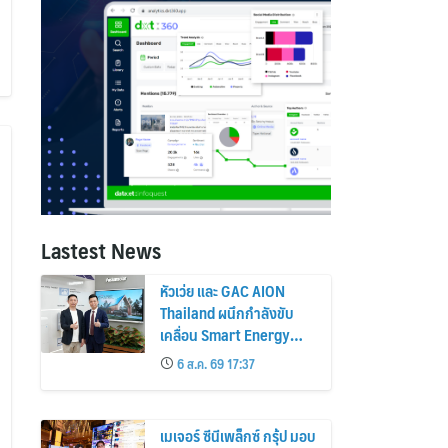
Lastest News
หัวเว่ย และ GAC AION
Thailand ผนึกกำลังขับ
เคลื่อน Smart Energy
Ecosystem เชื่อม GAC
6 ส.ค. 69 17:37
GN8 PHEV รถยนต์ MPV
ระดับพรีเมียม เข้ากับ
พลังงานแสงอาทิตย์ภายใน
เมเจอร์ ซีนีเพล็กซ์ กรุ้ป มอบ
บ้าน