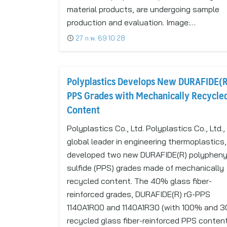
material products, are undergoing sample
production and evaluation. Image:…
27 ก.พ. 69 10:28
Polyplastics Develops New DURAFIDE(
PPS Grades with Mechanically Recycle
Content
Polyplastics Co., Ltd. Polyplastics Co., Ltd.,
global leader in engineering thermoplastics
developed two new DURAFIDE(R) polypheny
sulfide (PPS) grades made of mechanically
recycled content. The 40% glass fiber-
reinforced grades, DURAFIDE(R) rG-PPS
1140A1R00 and 1140A1R30 (with 100% and 
recycled glass fiber-reinforced PPS content